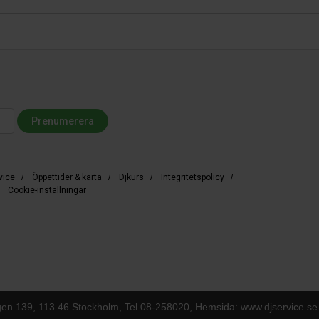
vice
/
Öppettider & karta
/
Djkurs
/
Integritetspolicy
/
/
Cookie-inställningar
gen 139, 113 46 Stockholm, Tel
08-258020
, Hemsida: www.djservice.se