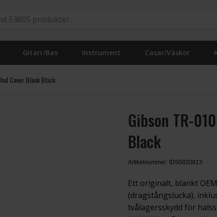
Gitarr/Bas
Instrument
Casar/Väskor
Rod Cover Blank Black
Gibson TR-010
Black
Artikelnummer: IDS0020813
Ett originalt, blankt O
(dragstångslucka), inklu
tvålagersskydd för halss