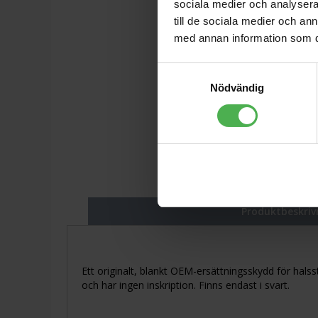
sociala medier och analysera 
till de sociala medier och a
med annan information som du 
Samtyckesval
Nödvändig
Produktbeskriv
Ett originalt, blankt OEM-ersättningsskydd för halss
och har ingen inskription. Finns endast i svart.