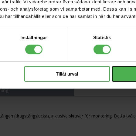
vår trafik. Vi vidarebefordrar även sådana identifierare och anna
PG-020 Les Paul
Custom Pickguard 5-
nnons- och analysföretag som vi samarbetar med. Dessa kan i sin
289 kr
Ply Black
har tillhandahållit eller som de har samlat in när du har använt 
WA-010 Toggle
Switch Washer Black
69 kr
Gold Imprint
Inställningar
Statistik
Tortex III 462R1.35
10 kr
Tillåt urval
ning
tången (dragstångslucka), inklusive skruvar för montering. Detta tvåla