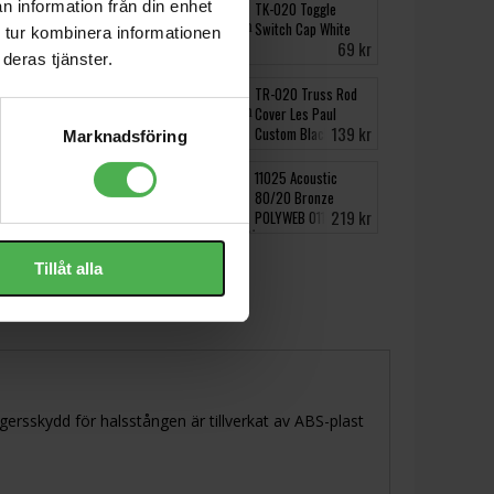
n information från din enhet
TK-030 Toggle
TK-020 Toggle
Switch Cap Amber
Switch Cap White
 tur kombinera informationen
69 kr
69 kr
deras tjänster.
TC-10
TR-020 Truss Rod
Cover Les Paul
15 kr
139 kr
Custom Black
Marknadsföring
Tortex III 462R1.14
11025 Acoustic
80/20 Bronze
10 kr
219 kr
POLYWEB 011-052
Tillåt alla
gersskydd för halsstången är tillverkat av ABS-plast