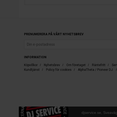
PRENUMERERA PÅ VÅRT NYHETSBREV
INFORMATION
Köpvillkor
/
Nyhetsbrev
/
Om företaget
/
Räntefritt
/
Ser
Kundtjänst
/
Policy för cookies
/
AlphaTheta / Pioneer DJ
djservice.se, Sveavä