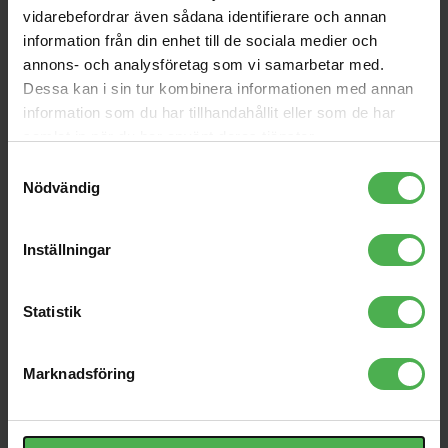
Andra som handlade Hardcore United Corry Black T-Shirt XS
vidarebefordrar även sådana identifierare och annan
köpte även
information från din enhet till de sociala medier och
3.5mm Ma ST > 6.3mm
XLR Fe > 3.5mm Ma MO
annons- och analysföretag som vi samarbetar med.
Ma ST Black 1m
Angled 1.5m
Dessa kan i sin tur kombinera informationen med annan
119 kr
170 kr
information som du har tillhandahållit eller som de har
128GB USB 3.2 Gen 1
2xXLR Ma > 2x6.3mm Ma
samlat in när du har använt deras tjänster.
DataTraveler Exodia S
5m
Samtyckesval
219 kr
171 kr
Nödvändig
Double RCA-RCA Red
Instrumentcable
1,5m
Straight-Straight 4.5m
149 kr
209 kr
Surf Green
Inställningar
LP-6 V2 White
6.3mm Ma MO > RCA Fe
Adapter
Statistik
2222 kr
55 kr
8000-403
Marknadsföring
983 kr