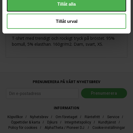
Tillåt alla
Produktbeskrivning
Tillåt urval
T-shirt med trendigt och rockigt tryck på bröstet. 95%
bomull, 5% elasthan. 160gr/m2. Dam, svart, XS.
PRENUMERERA PÅ VÅRT NYHETSBREV
INFORMATION
Köpvillkor
/
Nyhetsbrev
/
Om företaget
/
Räntefritt
/
Service
/
Öppettider & karta
/
Djkurs
/
Integritetspolicy
/
Kundtjänst
/
Policy för cookies
/
AlphaTheta / Pioneer DJ
/
Cookie-inställningar