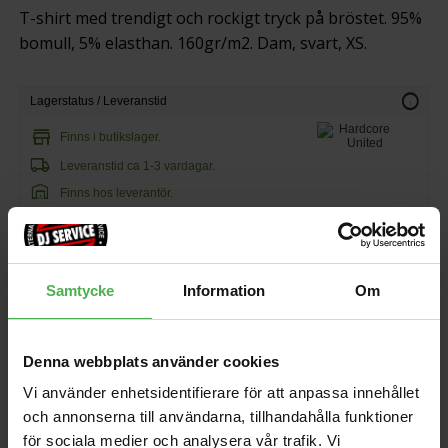
T-shirt med trendigt och rockigt tryck på bröstet. 95%
bomull, 5% elasthan. 160gr/m2. Dam, svart, XS.
info
Lagerstatus / Leveranstid
store
Finns i butikslager.
local_shipping
Leveranstid ca 1-3 vardagar.
warehouse
Finns hos leverantör.
350 kr
99 kr/st
Samtycke
Information
Om
favorite
shopping_cart
KÖP
Denna webbplats använder cookies
Vi använder enhetsidentifierare för att anpassa innehållet
och annonserna till användarna, tillhandahålla funktioner
för sociala medier och analysera vår trafik. Vi