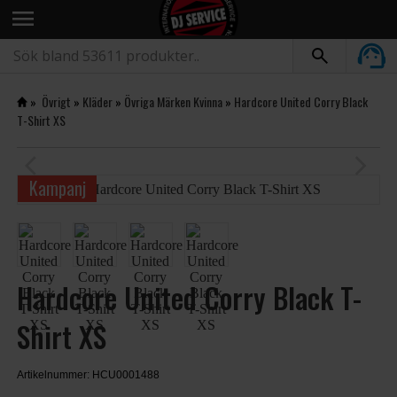
menu
»
Övrigt
»
Kläder
»
Övriga Märken Kvinna
»
Hardcore United Corry Black
T-Shirt XS
arrow_back_ios
arrow_forward_ios
Kampanj
Hardcore United Corry Black T-
Shirt XS
Artikelnummer: HCU0001488