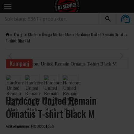
menu
»
Övrigt
»
Kläder
»
Övriga Märken Man
»
Hardcore United Remain Ornatus
T-shirt Black M
arrow_back_ios
arrow_forward_ios
Kampanj
Hardcore United Remain
Ornatus T-shirt Black M
Artikelnummer: HCU0001056