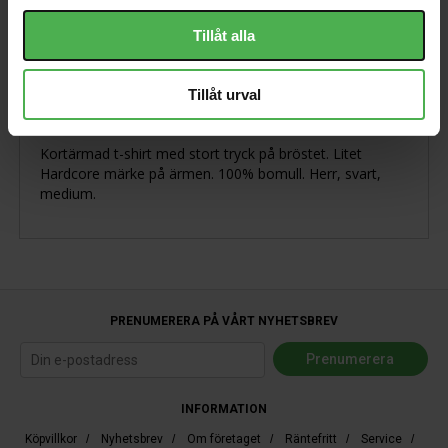
Tillåt alla
Produktbeskrivning
Tillåt urval
Kortärmad t-shirt med stort tryck på bröstet. Litet
Hardcore märke på ärmen. 100% bomull. Herr, svart,
medium.
PRENUMERERA PÅ VÅRT NYHETSBREV
INFORMATION
Köpvillkor
/
Nyhetsbrev
/
Om företaget
/
Räntefritt
/
Service
/