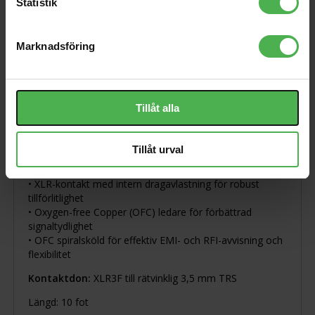
Statistik
Produktbeskrivning
Marknadsföring
Visa orginaltexten
XVM-110F
Tillåt alla
Denna kabel är utformad för att ansluta en mikrofon
med en XLR-utgång till en mini stereotelefoningång. Den
är idealisk för att ansluta en pro mic till en DV-kamera
Tillåt urval
eller bärbar ljudinspelare. Funktioner inkluderar:
• XLR-kontakt med intern dragavlastning för robust
tillförlitlighet
• Oxygen-free Copper (OFC) ledare för förbättrad
signaltydlighet
• OFC spiralsköld för effektiv EMI- och RFI-avvisning och
flexibilitet
Kontaktdon:
XLR3F till rätvinklig 3,5 mm TRS
Längd: 10 fot