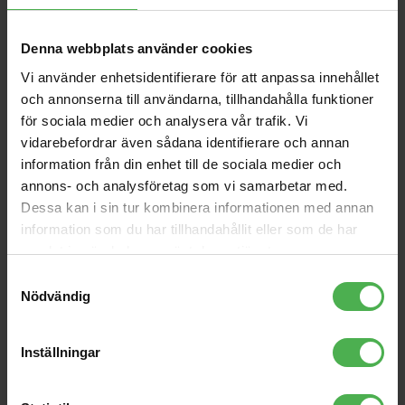
köpte även
XLR Ma > 3.5mm Ma ST
Driverack PA2
Denna webbplats använder cookies
Angled 3m
129 kr
5490 kr
Vi använder enhetsidentifierare för att anpassa innehållet
och annonserna till användarna, tillhandahålla funktioner
BETA57A
Microphone Case Road 7
Microphones black
för sociala medier och analysera vår trafik. Vi
1690 kr
758 kr
vidarebefordrar även sådana identifierare och annan
information från din enhet till de sociala medier och
Microphone Stand 85-
A-302 BK EU-BB
157cm bk
annons- och analysföretag som vi samarbetar med.
489 kr
366 kr
Dessa kan i sin tur kombinera informationen med annan
information som du har tillhandahållit eller som de har
1xXLR Ma > 2xRCA Ma
1xXLR Fe > 2xRCA Ma [1m]
samlat in när du har använt deras tjänster.
[1m]
109 kr
109 kr
Samtyckesval
Nödvändig
MIDI-28
76 kr
Inställningar