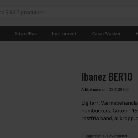
Gitarr/Bas
Instrument
Casar/Väskor
Ibanez BER10
Artikelnummer: IDS0138702
Elgitarr, Värmebehandla
humbuckers, Gotoh T150
rostfria band, al kropp, m
Lagerstatus / Leveranstid