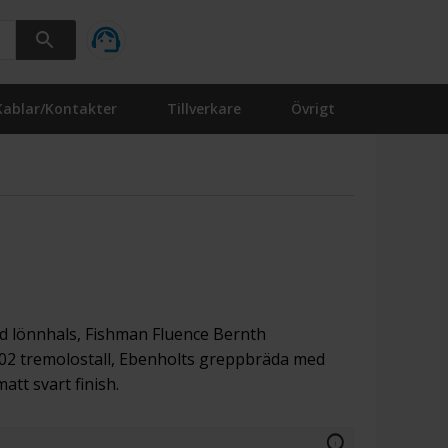
Kablar/Kontakter
Tillverkare
Övrigt
d lönnhals, Fishman Fluence Bernth
2 tremolostall, Ebenholts greppbräda med
att svart finish.
info