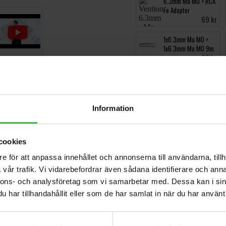
6.3mm Ma MO > RCA
Fe Adapter
69 kr
1x6.3mm Ma MO >
1x6.3mm Ma MO 9m
99 kr
Videos
Information
cookies
r en modern elgitarr utvecklad tillsammans med Bernth, byggd för 
e för att anpassa innehållet och annonserna till användarna, tillh
vår trafik. Vi vidarebefordrar även sådana identifierare och anna
fil och oljefinish ger hög stabilitet och en snabb, naturlig spelkäns
nnons- och analysföretag som vi samarbetar med. Dessa kan i sin
har tillhandahållit eller som de har samlat in när du har använt 
lera tonlägen från kristallklara rena ljud till aggressivt distade tone