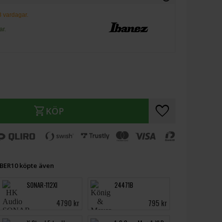
-8 vardagar.
ar.
favorite
shopping_cart
KÖP
BER10 köpte även
SONAR-112XI
24471B
4790 kr
795 kr