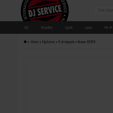
DJ
Studio
Ljud
Ljus
HI-FI
»
Gitarr
»
Elgitarrer
»
6 strängade
»
Ibanez BER10