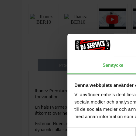
Produktbeskrivning
Samtycke
Denna webbplats använder 
Ibanez Premium AZ Bernth Signature Model BER10 ä
Vi använder enhetsidentifierar
tonvariation.
sociala medier och analysera 
En hals i värmebehandlad rostad lönn med Oval C-pro
till de sociala medier och a
åtkomst över hela greppbrädan.
med annan information som du 
Fishman Fluence Bernth-signaturmikrofoner erbjuder f
dynamik i alla spelstilar.
Samtyckesval