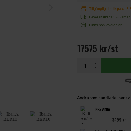
arrow_forward_ios
store
Tillgänglig i butik på ca 3
local_shipping
Leveranstid ca 3-8 vardag
warehouse
Finns hos leverantör.
17575 kr/st
Andra som handlade Ibanez 
IN-5 White
3499 kr