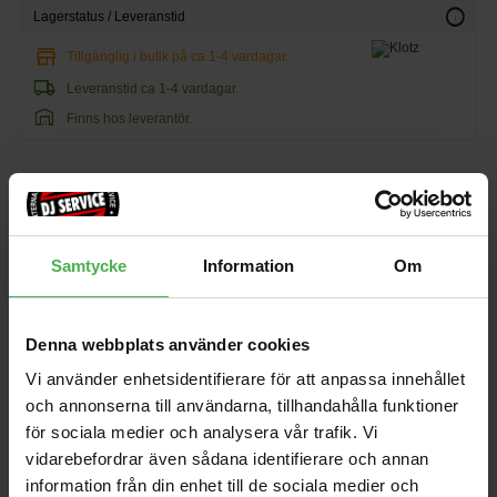
info
Lagerstatus / Leveranstid
store
Tillgänglig i butik på ca 1-4 vardagar.
local_shipping
Leveranstid ca 1-4 vardagar.
warehouse
Finns hos leverantör.
405 kr/st
favorite
Samtycke
Information
Om
shopping_cart
KÖP
Denna webbplats använder cookies
EAN: 4250046822678
MPN: AT-CM0100
Vi använder enhetsidentifierare för att anpassa innehållet
Andra som handlade Klotz 2xRCA Ma > 2xXLR Ma 1m köpte även
och annonserna till användarna, tillhandahålla funktioner
för sociala medier och analysera vår trafik. Vi
Solid Blaze Vinyl Bag
Inner Sleeves 50-pack
vidarebefordrar även sådana identifierare och annan
1699 kr
449 kr
information från din enhet till de sociala medier och