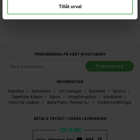
Tillåt urval
Dubbelkabel, 2xRCA hane till 2xXLR hane, 1m.
PRENUMERERA PÅ VÅRT NYHETSBREV
INFORMATION
Köpvillkor
/
Nyhetsbrev
/
Om företaget
/
Räntefritt
/
Service
/
Öppettider & karta
/
Djkurs
/
Integritetspolicy
/
Kundtjänst
/
Policy för cookies
/
AlphaTheta / Pioneer DJ
/
Cookie-inställningar
BETALA TRYGGT / SÄKRA LEVERANSER