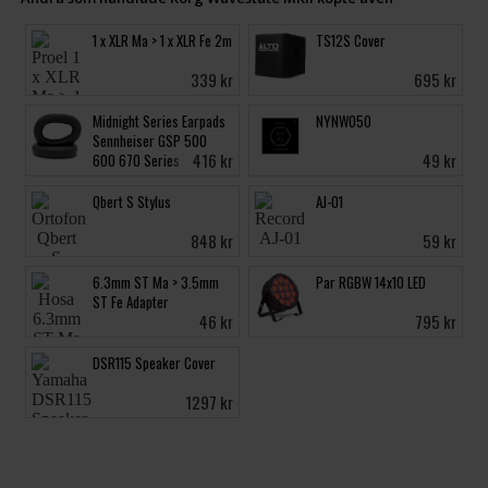
1 x XLR Ma > 1 x XLR Fe 2m
TS12S Cover
339 kr
695 kr
Midnight Series Earpads
NYNW050
Sennheiser GSP 500
416 kr
49 kr
600 670 Series
Qbert S Stylus
AJ-01
848 kr
59 kr
6.3mm ST Ma > 3.5mm
Par RGBW 14x10 LED
ST Fe Adapter
46 kr
795 kr
DSR115 Speaker Cover
1297 kr