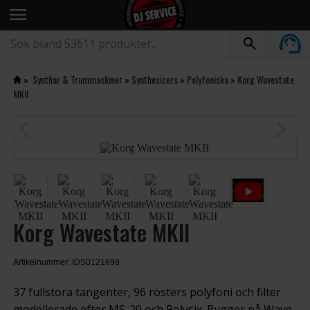
menu
»
Synthar & Trummaskiner
»
Synthesizers
»
Polyfoniska
»
Korg Wavestate
MKII
arrow_back_ios
arrow_forward_ios
Korg Wavestate MKII
Artikelnummer: IDS0121698
37 fullstora tangenter, 96 rösters polyfoni och filter
modellerade efter MS-20 och Polysix. Bygger på Wave