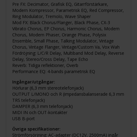
Pre FX: Decimator, Grafisk EQ, Gitarrförstärkare,
Modern Kompressor, Parametrisk EQ, Red Compressor,
Ring Modulator, Tremolo, Wave Shaper
Mod FX: Black Chorus/Flanger, Black Phase, CX-3
Vibrato Chorus, EP Chorus, Harmonic Chorus, Modern
Chorus, Modern Phaser, Orange Phase, Polysix
Ensemble, Small Phase, Talking Modulator, Vintage
Chorus, Vintage Flanger, Vintage/Custom Va, Vox Wah
Fördröjning: L/C/R Delay, Multiband Mod Delay, Reverse
Delay, Stereo/Cross Delay, Tape Echo
Reverb: Tidiga reflektioner, Overb
Performance EQ: 4-bands parametrisk EQ
Ingångar/utgångar:
Hörlurar (6,3 mm stereotelefonjack)
OUTPUT L/MONO och R (impedansbalanserade 6,3 mm
TRS telefonjack)
DAMPER (6,3 mm telefonjack)
MIDI IN och OUT-kontakter
USB B-port
Övriga specifikationer:
Strömförsörjning: AC-adapter (DC12V, 2500mA) ingår