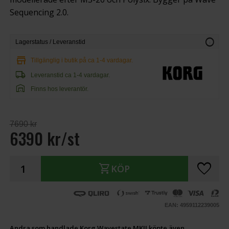
Sequencing 2.0.
info
Lagerstatus / Leveranstid
store
Tillgänglig i butik på ca 1-4 vardagar.
local_shipping
Leveranstid ca 1-4 vardagar.
warehouse
Finns hos leverantör.
7690 kr
6390 kr/st
favorite
shopping_cart
KÖP
EAN: 4959112239005
Andra som handlade Korg Wavestate MKII köpte även