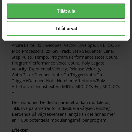
Filter: 2-polig LPF, 2-polig HPF, 2-polig BPF, 2-polig Band
Reject, 4-polig LPF, 4-polig HPF, 4-polig BPF, 4-polig
Tillåt alla
Band Reject, Multi Filter, MS-20 LPF, MS-20 HPF, Polysix
Modulation
Tillåt urval
Styrenheter: Mod Wheel, Pitch Wheel, Vector Joystick
X/Y, 8x Program/Performance Mod Knobs
Andra källor: 3x Envelopes, Vector Envelope, 3x LFOs, 2x
Mod Processors, 2x Key Track, Step Sequencer Lane,
Step Pulse, Tempo, Program/Performance Note Count,
Program/Performance Voice Count, Poly Legato,
Velocity, Exponential Velocity, Release Velocity,
Gate/Gate+Damper, Note-On Trigger/Note-On
Trigger+Damper, Note Number, Aftertouch/Poly
Aftertouch (endast extern MIDI), MIDI CCs +/-, MIDI CCs
+
Destinationer: De flesta parametrar kan moduleras,
inklusive parametrar för individuella vågsekvenssteg.
Beroende på vågsekvensens längd kan det finnas mer
än 1 000 potentiella moduleringsmål per program.
Effekter