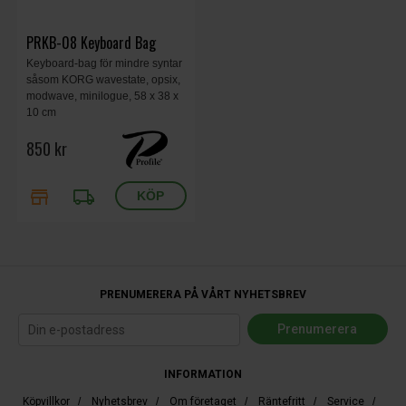
PRKB-08 Keyboard Bag
Keyboard-bag för mindre syntar
såsom KORG wavestate, opsix,
modwave, minilogue, 58 x 38 x
10 cm
850 kr
store
local_shipping
PRENUMERERA PÅ VÅRT NYHETSBREV
INFORMATION
Köpvillkor
/
Nyhetsbrev
/
Om företaget
/
Räntefritt
/
Service
/