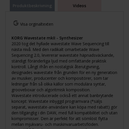
Produktbeskrivning
Videos
Visa orginaltexten
KORG Wavestate mkII - Synthesizer
2020 tog det hyllade wavestate Wave Sequencing till
nästa nivå. Med den radikalt omarbetade Wave
Sequencing 2.0, levererar wavestate häpnadsväckande,
ständigt föränderliga ljud med omfattande praktisk
kontroll. Långt ifrån en nostalgisk återutgivning,
designades wavestate från grunden för en ny generation
av musiker, producenter och kompositörer, som tar
ledningar från så olika källor som modulära syntar,
grooveboxar och algoritmisk komposition.
Wavestate introducerade också ett annat banbrytande
koncept: Wavestate inbyggd programvara (*säljs
separat, wavestate-användare kan köpa med rabatt) gör
den tillgänglig i din DAW, med full kompatibilitet och utan
kompromisser. Den är perfekt för att sömlöst flytta
mellan mjukvaru- och maskinvaruarbetsflöden.