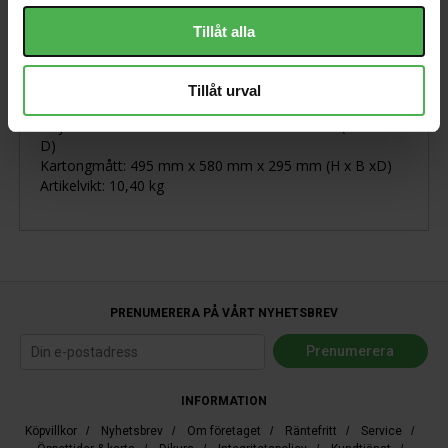
Lätt och bärbar
Tillåt alla
Öppen baksida för Open Mids
Idealisk partner för ett litet rörhuvud
Vintage Boutique Design
Tillåt urval
8 Ohm impedans
Objektets mått: 430 mm x 520 mm x 230 mm (H x B x
D)
Kartongmått: 495 mm x 580 mm x 295 mm (H x B xD)
Artikelvikt: 10,40 kg
PRENUMERERA PÅ VÅRT NYHETSBREV
INFORMATION
Köpvillkor
/
Nyhetsbrev
/
Om företaget
/
Räntefritt
/
Service
/