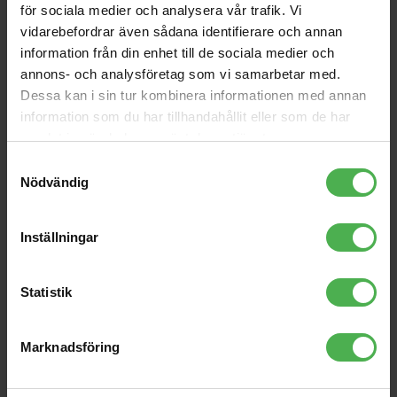
PAR-30 230V SMD 11W E-
Damper Set EDZ20
för sociala medier och analysera vår trafik. Vi
27 LED red
vidarebefordrar även sådana identifierare och annan
245 kr
80 kr
information från din enhet till de sociala medier och
LP-Protection Cover
1x6.3mm Ma > 1x6.3mm
annons- och analysföretag som vi samarbetar med.
strong 150
Ma 1.5m
Dessa kan i sin tur kombinera informationen med annan
299 kr
65 kr
information som du har tillhandahållit eller som de har
USB-C to USB-B adapter
1xRCA Fe > 1x6.3mm Ma
samlat in när du har använt deras tjänster.
Samtyckesval
99 kr
55 kr
Nödvändig
EB-3224
235 kr
Inställningar
Statistik
Produktbeskrivning
Marknadsföring
Visa orginaltexten