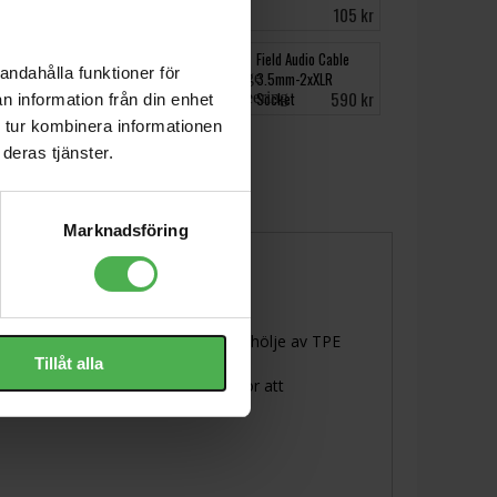
2999 kr
105 kr
LSR305P MkII
Field Audio Cable
andahålla funktioner för
3.5mm-2xXLR
2223 kr
590 kr
Socket
n information från din enhet
 tur kombinera informationen
deras tjänster.
Marknadsföring
räningsmiljö.
n bättre stabilitet. Kabeln har ett hölje av TPE
Tillåt alla
50° vinkel utifrån bygeln, detta gör att