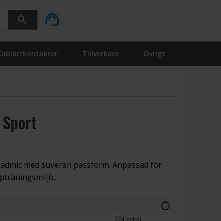
Kablar/Kontakter
Tillverkare
Övrigt
 Sport
eadmic med suverän passform. Anpassad för
pträningsmiljö.
info