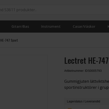
Gitarr/Bas
Instrument
Casar/Väskor
 HE-747 Sport
Lectret HE-747
Artikelnummer: IDS0005793
Gummigjuten lättviktsh
sportinstruktörer i grup
Lagerstatus / Leveranstid