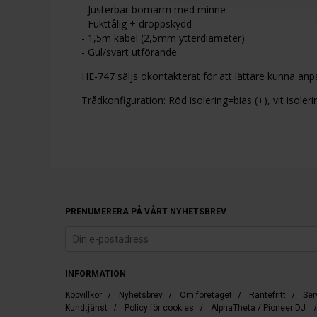
- Justerbar bomarm med minne
- Fukttålig + droppskydd
- 1,5m kabel (2,5mm ytterdiameter)
- Gul/svart utförande
HE-747 säljs okontakterat för att lättare kunna anpassas
Trådkonfiguration: Röd isolering=bias (+), vit isole
PRENUMERERA PÅ VÅRT NYHETSBREV
INFORMATION
Köpvillkor
/
Nyhetsbrev
/
Om företaget
/
Räntefritt
/
Ser
Kundtjänst
/
Policy för cookies
/
AlphaTheta / Pioneer DJ