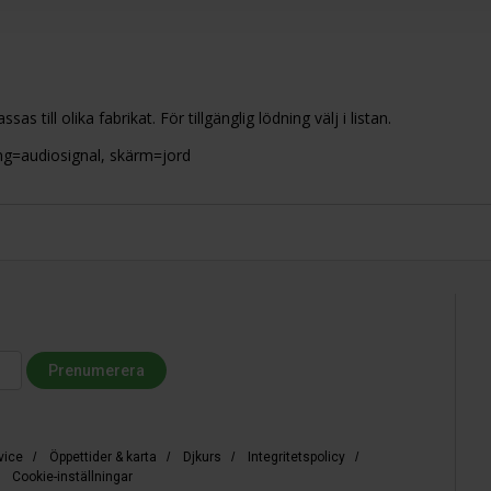
 till olika fabrikat. För tillgänglig lödning välj i listan.
ring=audiosignal, skärm=jord
vice
/
Öppettider & karta
/
Djkurs
/
Integritetspolicy
/
/
Cookie-inställningar