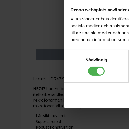
Denna webbplats använder 
Vi använder enhetsidentifierar
sociala medier och analysera 
till de sociala medier och a
med annan information som du 
Samtyckesval
Produktbeskriv
Nödvändig
Lectret HE-747 Sport är en gummigjuten lättviktsh
HE747 har en försegling som skyddar mot fukt och da
(teflonbehandlad polyetylen) vilket gör att kabeln tå
Mikrofonarmen har blivit ännu smidigare, endast 4 m
mikrofonen alltid är rätt i position.
- Lättviktsheadmic
- Supercardioid
- Robust konstruktion