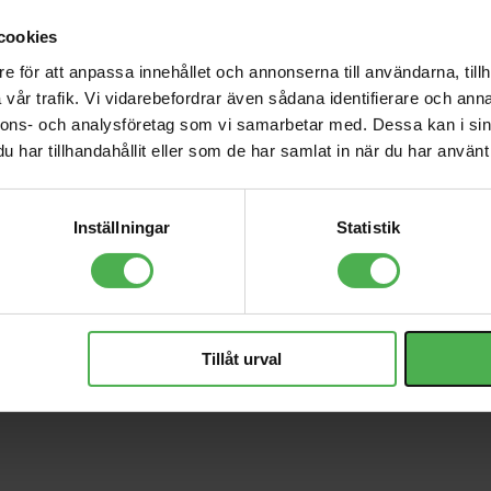
848 kr
cookies
DXR15mkII
e för att anpassa innehållet och annonserna till användarna, tillh
9153 kr
vår trafik. Vi vidarebefordrar även sådana identifierare och anna
nnons- och analysföretag som vi samarbetar med. Dessa kan i sin
har tillhandahållit eller som de har samlat in när du har använt 
ning
Inställningar
Statistik
eadmic med suverän passform. Anpassad för sportinstruktörer i gruppt
mm. Det har ett nytt slitstarkt huvudband som är bredare vilket ger e
l upp till fyra gånger mer belastning.
Tillåt urval
m i diameter. Armen är justerbar och extremt flexibel, armen har en 1