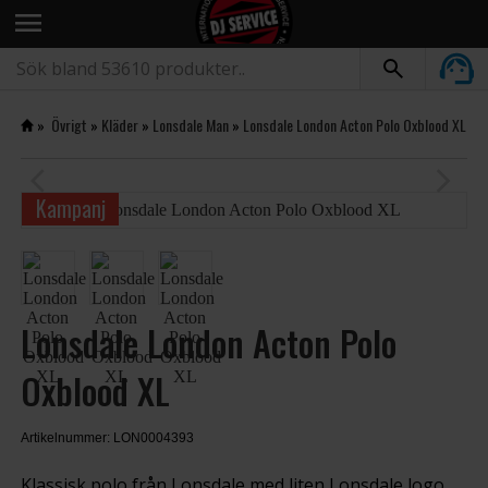
menu
»
Övrigt
»
Kläder
»
Lonsdale Man
»
Lonsdale London Acton Polo Oxblood XL
arrow_back_ios
arrow_forward_ios
Kampanj
Lonsdale London Acton Polo
Oxblood XL
Artikelnummer: LON0004393
Klassisk polo från Lonsdale med liten Lonsdale logo