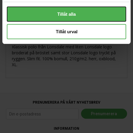
Tillåt alla
Produktbeskrivning
Tillåt urval
Klassisk polo från Lonsdale med liten Lonsdale logo
broderat på bröstet samt stor Lonsdale logo tryckt på
ryggen. Slim fit. 100% bomull, 210g/m2. herr, oxblood,
XL.
PRENUMERERA PÅ VÅRT NYHETSBREV
INFORMATION