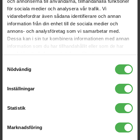
och annonserna till användarna, tillhandahålla funktioner
för sociala medier och analysera vår trafik. Vi
Andra som handlade Lonsdale London Acton Polo Oxblood XL
vidarebefordrar även sådana identifierare och annan
köpte även
information från din enhet till de sociala medier och
Acton Polo Oxblood L
AJ-01
annons- och analysföretag som vi samarbetar med.
Dessa kan i sin tur kombinera informationen med annan
253 kr
59 kr
information som du har tillhandahållit eller som de har
DXR15mkII
GSP3202 Studio Monitor
samlat in när du har använt deras tjänster.
Speaker Stand Tilt
9153 kr
1636 kr
Samtyckesval
Nödvändig
IN-5 White
6.3mm Ma MO > RCA Fe
Adapter
3499 kr
55 kr
Inställningar
Rokit 8 gen5
Speaker Male 4Pin
Statistik
3699 kr
39 kr
TS412
Marknadsföring
3977 kr