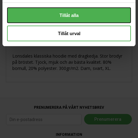
Tillåt alla
Produktbeskrivning
Tillåt urval
Visa orginaltexten
Lonsdales klassiska hoodie med dragkedja. Stor brodyr
på bröstet. Tjock, mjuk och av bästa kvalitet. 80%
bomull, 20% polyester. 300gr/m2. Dam, svart, XL.
PRENUMERERA PÅ VÅRT NYHETSBREV
INFORMATION