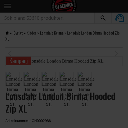
menu
»
Övrigt
»
Kläder
»
Lonsdale Kvinna
»
Lonsdale London Birma Hooded Zip
XL
arrow_back_ios
arrow_forward_ios
Kampanj
Lonsdale London Birma Hooded
Zip XL
Artikelnummer: LON0002986