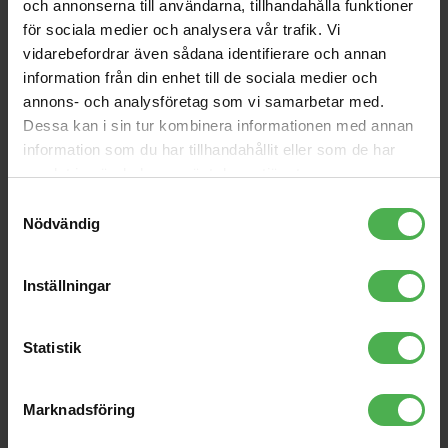
och annonserna till användarna, tillhandahålla funktioner
för sociala medier och analysera vår trafik. Vi
Andra som handlade Lonsdale London Birma Hooded Zip XL
köpte även
vidarebefordrar även sådana identifierare och annan
information från din enhet till de sociala medier och
EL34B
CSS-802
annons- och analysföretag som vi samarbetar med.
695 kr
860 kr
Dessa kan i sin tur kombinera informationen med annan
information som du har tillhandahållit eller som de har
128GB USB 3.2 Gen 1
LSR305P MkII
samlat in när du har använt deras tjänster.
DataTraveler Exodia S
219 kr
2223 kr
Samtyckesval
Nödvändig
Shape 65
1x3.5mm Ma > 1x3.5mm
Ma 1m
8090 kr
49 kr
Inställningar
Speaker Plug 2-pins
8020-440
Red/Black
25 kr
209 kr
Statistik
VM-70 Black
Marknadsföring
2999 kr