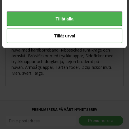
Produktbeskrivning
Tillåt alla
Varm vinterjacka för män, 100% polyamid, foder och
Tillåt urval
stoppning 100% polyester, Broderad logo på
bröstet, Emblem på höger ärm, Stående krage, Avtagbar
huva med kardborreband, Ribbstickad runt krage och
ärmslut, Bröstfickor med tryckknappar, Sidofickor med
tryckknappar och dragkedja, Lejon broderat på
huvan, Armbågslappar, Tartan foder, 2 zip-fickor inuti.
Man, svart, large.
PRENUMERERA PÅ VÅRT NYHETSBREV