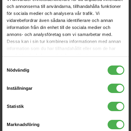
även
och annonserna till användarna, tillhandahålla funktioner
för sociala medier och analysera vår trafik. Vi
iD4 MKII
EB-2224 Turbo Slinky
vidarebefordrar även sådana identifierare och annan
1690 kr
78 kr
information från din enhet till de sociala medier och
annons- och analysföretag som vi samarbetar med.
1xXLR Ma > 1x XLR Fe
DIN 5-pin Ma > 6.3mm Fe
Krystal Edition 2.5m
Adapter
Dessa kan i sin tur kombinera informationen med annan
278 kr
149 kr
information som du har tillhandahållit eller som de har
samlat in när du har använt deras tjänster.
DBR12
LE040PB
Samtyckesval
4990 kr
36 kr
Nödvändig
XLR cable 3pin 3m bk
LP-Protection Cover fine
85 pack of 100
Inställningar
187 kr
169 kr
DMX cable 3-pin 3m
Statistik
155 kr
Marknadsföring