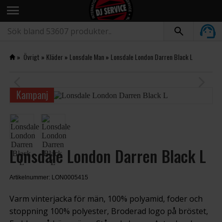
menu
»
Övrigt
»
Kläder
»
Lonsdale Man
»
Lonsdale London Darren Black L
arrow_back_ios
arrow_forward_ios
Kampanj
Lonsdale London Darren Black L
Artikelnummer: LON0005415
Varm vinterjacka för män, 100% polyamid, foder och
stoppning 100% polyester, Broderad logo på bröstet,