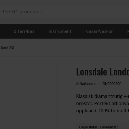
Gitarr/Bas
Instrument
Casar/Väskor
V-Neck 3XL
Lonsdale Londo
Artikelnummer: LON0002801
Klassisk diamantrutig v-
bröstet. Perfekt att anvä
uppklädd. 100% bomull. H
Lagerstatus / Leveranstid