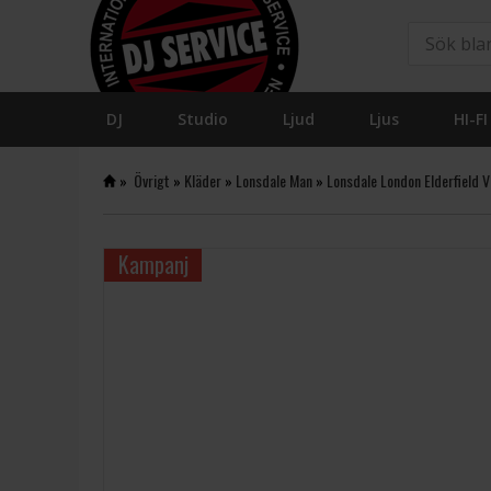
DJ
Studio
Ljud
Ljus
HI-FI
»
Övrigt
»
Kläder
»
Lonsdale Man
»
Lonsdale London Elderfield 
Kampanj