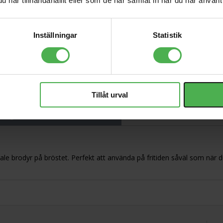
har tillhandahållit eller som de har samlat in när du har använt 
Tooley Vest 3XL
188 kr
Inställningar
Statistik
Power Link Cable
True1 Neutrik 3m
958 kr
Tillåt urval
ning
dale brodyr på bröstet. Perfekt att använda på fritiden såväl som när 