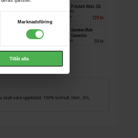
deras tjänster.
Target T-shirt White
Pritchett White 3XL
3XL
123 kr
129 kr
Marknadsföring
VM-50 Black
Speakon Male
Connector
2229 kr
59 kr
Tillåt alla
du skall vara uppklädd. 100% bomull. Herr, 3XL.