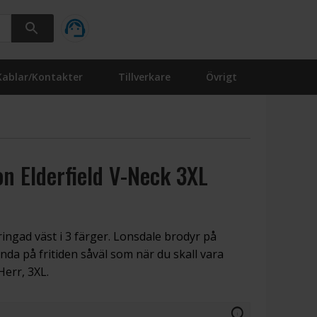
Kablar/Kontakter
Tillverkare
Övrigt
n Elderfield V-Neck 3XL
ringad väst i 3 färger. Lonsdale brodyr på
nda på fritiden såväl som när du skall vara
err, 3XL.
info