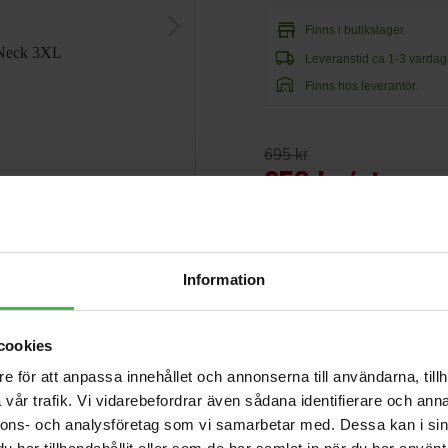
arrow_forward_ios
store
Finns i butikslager.
local_shipping
Leveranstid ca 1-3 vardag
warehouse
Finns hos leverantör.
695 kr
253 kr/st
Information
cookies
Andra som handlade Lonsdal
e för att anpassa innehållet och annonserna till användarna, tillh
Rainbow T-Shirt
vår trafik. Vi vidarebefordrar även sådana identifierare och anna
Black 3XL
129 kr
nnons- och analysföretag som vi samarbetar med. Dessa kan i sin