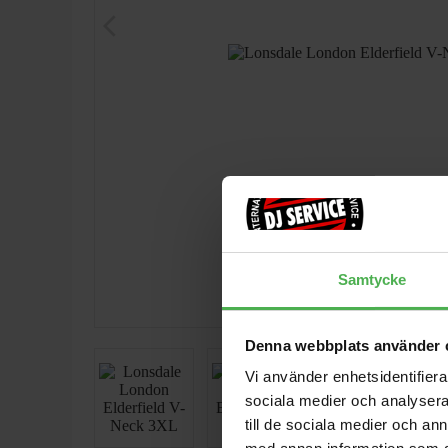
arrow_back_ios
Samtycke
Denna webbplats använder 
Vi använder enhetsidentifierar
sociala medier och analysera 
till de sociala medier och a