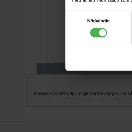
med annan information som du 
Samtyckesval
Nödvändig
Produktbeskriv
Klassisk diamantrutig v-ringad väst i 3 färger. Lons