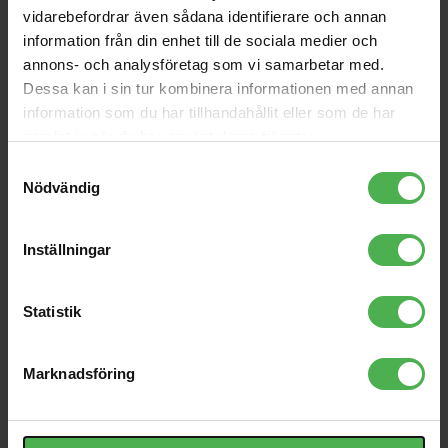
Andra som handlade Lonsdale London Leicester T-Shirt Navy S
vidarebefordrar även sådana identifierare och annan
köpte även
information från din enhet till de sociala medier och
SL-1200MK7 Silver
Network Cable CAT6a
annons- och analysföretag som vi samarbetar med.
S/FTP RJ-45 5m
Dessa kan i sin tur kombinera informationen med annan
11499 kr
439 kr
information som du har tillhandahållit eller som de har
Record Weight Black
195/8
samlat in när du har använt deras tjänster.
760g
Samtyckesval
755 kr
370 kr
Nödvändig
XLR Ma > XLR Fe 1m
Speaker Male 4Pin
149 kr
39 kr
Inställningar
EL-230RGB MK2
EB-3224
Statistik
1699 kr
235 kr
Record Stabilizer
Marknadsföring
PST300 Black Spirit
550 kr
Level