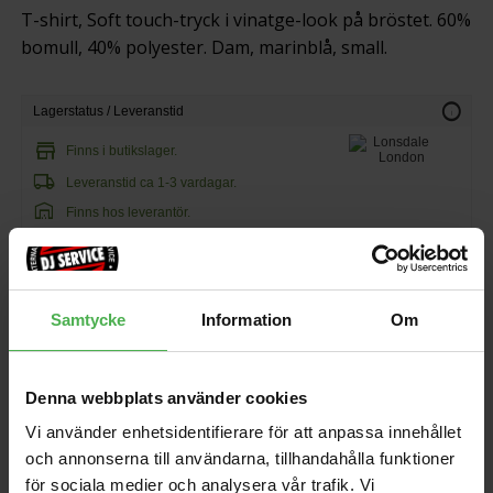
T-shirt, Soft touch-tryck i vinatge-look på bröstet. 60%
bomull, 40% polyester. Dam, marinblå, small.
info
Lagerstatus / Leveranstid
store
Finns i butikslager.
local_shipping
Leveranstid ca 1-3 vardagar.
warehouse
Finns hos leverantör.
295 kr
103 kr/st
Samtycke
Information
Om
favorite
shopping_cart
KÖP
Denna webbplats använder cookies
Vi använder enhetsidentifierare för att anpassa innehållet
och annonserna till användarna, tillhandahålla funktioner
för sociala medier och analysera vår trafik. Vi