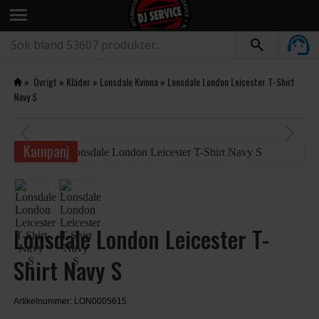
menu
»
Övrigt
»
Kläder
»
Lonsdale Kvinna
»
Lonsdale London Leicester T-Shirt
Navy S
arrow_back_ios
arrow_forward_ios
Kampanj
Lonsdale London Leicester T-
Shirt Navy S
Artikelnummer: LON0005615