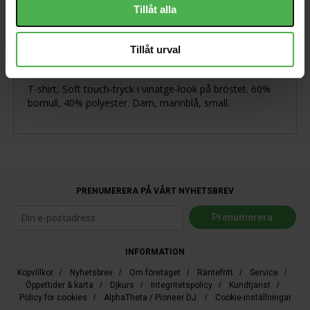
Tillåt alla
Produktbeskrivning
Tillåt urval
T-shirt, Soft touch-tryck i vinatge-look på bröstet. 60%
bomull, 40% polyester. Dam, marinblå, small.
PRENUMERERA PÅ VÅRT NYHETSBREV
INFORMATION
Köpvillkor
/
Nyhetsbrev
/
Om företaget
/
Räntefritt
/
Service
/
Öppettider & karta
/
Djkurs
/
Integritetspolicy
/
Kundtjänst
/
Policy för cookies
/
AlphaTheta / Pioneer DJ
/
Cookie-inställningar