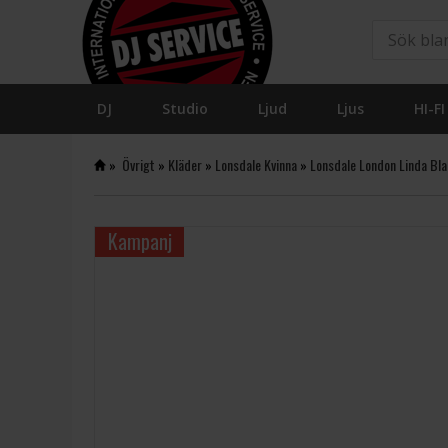
DJ
Studio
Ljud
Ljus
HI-FI
»
Övrigt
»
Kläder
»
Lonsdale Kvinna
»
Lonsdale London Linda Bl
Kampanj