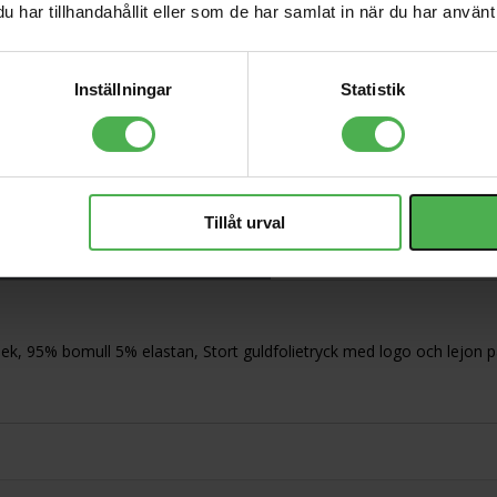
har tillhandahållit eller som de har samlat in när du har använt 
EB-2221
95 kr
Inställningar
Statistik
TS12S Active
Subwoofer
5599 kr
Tillåt urval
ning
lek, 95% bomull 5% elastan, Stort guldfolietryck med logo och lejon p