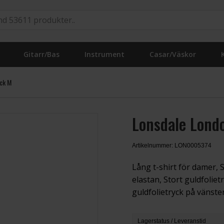
Gitarr/Bas
Instrument
Casar/Väskor
ack M
Lonsdale Lond
Artikelnummer: LON0005374
Lång t-shirt för damer,
elastan, Stort guldfoliet
guldfolietryck på vänste
Lagerstatus / Leveranstid