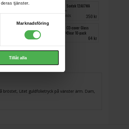
deras tjänster.
DIN 5-pin Ma >
Sovtek 12AX7WA
6.3mm Fe Adapter
149 kr
350 kr
Marknadsföring
EON712
CD-cover Glass
Clear 10-pack
5999 kr
64 kr
Tillåt alla
å bröstet, Litet guldfolietryck på vänster ärm. Dam,