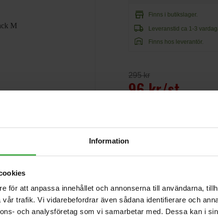
store
Finns i butikslager.
local_shipping
Leveranstid ca 1-3 vardag
warehouse
Finns hos leverantör.
295 kr
96 kr/st
Information
Andra som handlade Lonsdal
cookies
e för att anpassa innehållet och annonserna till användarna, tillh
TS412 Cover
vår trafik. Vi vidarebefordrar även sådana identifierare och anna
550 kr
nnons- och analysföretag som vi samarbetar med. Dessa kan i sin