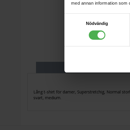
med annan information som du 
Samtyckesval
Nödvändig
Produktbeskriv
Lång t-shirt för damer, Superstretchig, Normal stor
svart, medium.