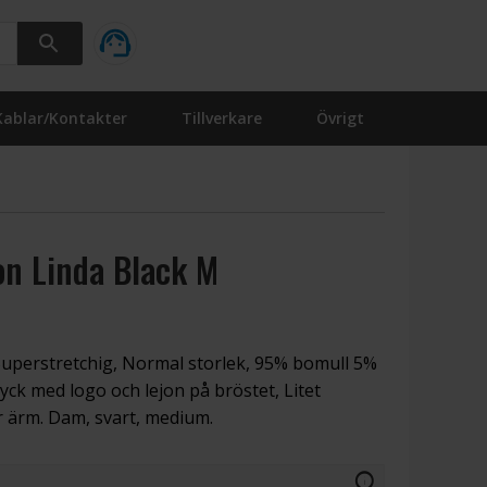
Kablar/Kontakter
Tillverkare
Övrigt
on Linda Black M
 Superstretchig, Normal storlek, 95% bomull 5%
ryck med logo och lejon på bröstet, Litet
r ärm. Dam, svart, medium.
info