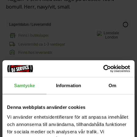
bomull. Herr, navy/vit, small.
info
Lagerstatus / Leveranstid
store
Finns i butikslager.
local_shipping
Leveranstid ca 1-3 vardagar.
warehouse
Finns hos leverantör.
250 kr
64 kr/st
Samtycke
Information
Om
favorite
shopping_cart
KÖP
Denna webbplats använder cookies
Vi använder enhetsidentifierare för att anpassa innehållet
och annonserna till användarna, tillhandahålla funktioner
för sociala medier och analysera vår trafik. Vi
Andra som handlade Lonsdale London Lion EST White/Navy S