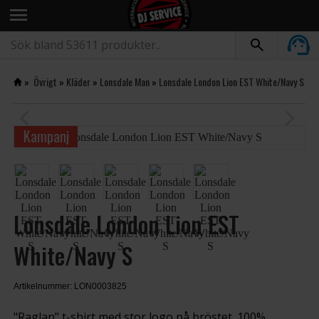
menu
»
Övrigt
»
Kläder
»
Lonsdale Man
»
Lonsdale London Lion EST White/Navy S
arrow_back_ios
arrow_forward_ios
Kampanj
Lonsdale London Lion EST
White/Navy S
Artikelnummer: LON0003825
"Raglan" t-shirt med stor logo på bröstet. 100%