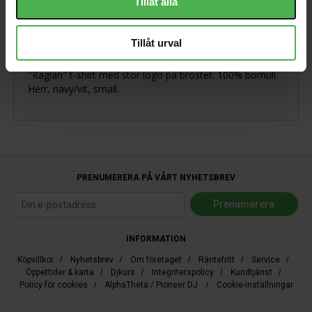
Tillåt alla
Produktbeskrivning
Tillåt urval
"Raglan" t-shirt med stor logo på bröstet. 100% bomull.
Herr, navy/vit, small.
PRENUMERERA PÅ VÅRT NYHETSBREV
INFORMATION
Köpvillkor
/
Nyhetsbrev
/
Om företaget
/
Räntefritt
/
Service
/
Öppettider & karta
/
Djkurs
/
Integritetspolicy
/
Kundtjänst
/
Policy för cookies
/
AlphaTheta / Pioneer DJ
/
Cookie-inställningar