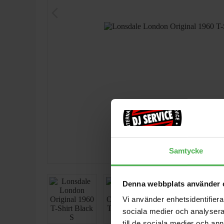
arrow_back_ios
Samtycke
Denna webbplats använder 
Vi använder enhetsidentifierar
sociala medier och analysera 
till de sociala medier och a