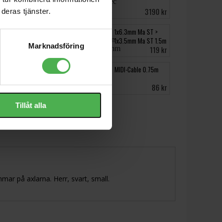
67 kr
3190 kr
deras tjänster.
RCC-10-2814 3m
1x6.3mm Ma ST >
1x3.5mm Ma ST 1.5m
Marknadsföring
214 kr
119 kr
XLR Ma > XLR Fe 1m
MIDI-Cable 0.75m
149 kr
86 kr
Tillåt alla
ar på axlarna. Herr, svart, small.