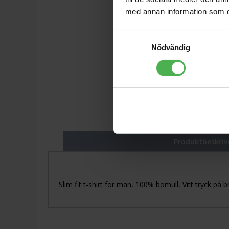
med annan information som du 
Samtyckesval
Nödvändig
Produktbeskriv
Slim fit t-shirt för män, 100% bomull, Vitt tryck p