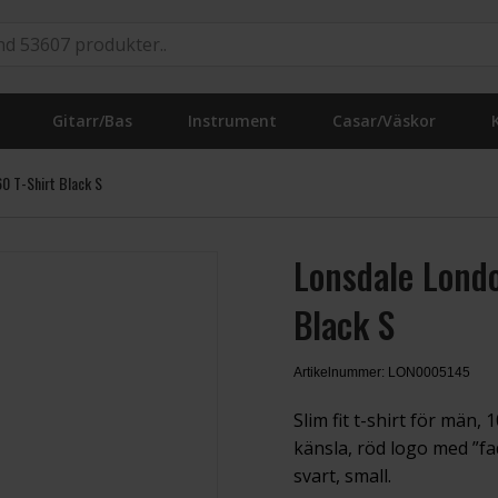
Gitarr/Bas
Instrument
Casar/Väskor
60 T-Shirt Black S
Lonsdale Londo
Black S
Artikelnummer: LON0005145
Slim fit t-shirt för män
känsla, röd logo med ”f
svart, small.