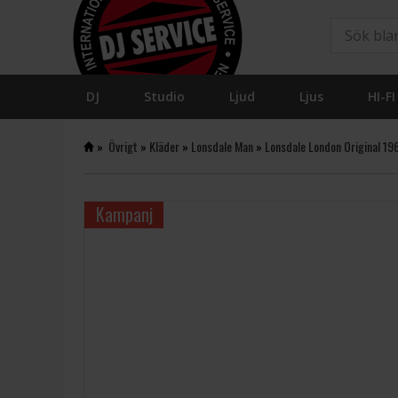
DJ
Studio
Ljud
Ljus
HI-FI
»
Övrigt
»
Kläder
»
Lonsdale Man
»
Lonsdale London Original 19
Kampanj