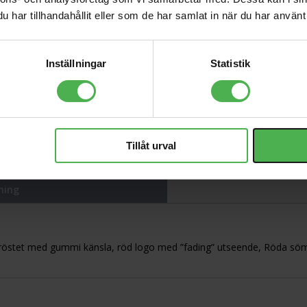
268 kr
har tillhandahållit eller som de har samlat in när du har använt 
1x3.5mm Ma ST >
2xRCA Ma Goldplated
Inställningar
Statistik
359 kr
3m
Minifuse 1 Black
990 kr
Tillåt urval
ning
å bröstet med gummi känsla, röd logo med ”fading” utseende, Röda sömm