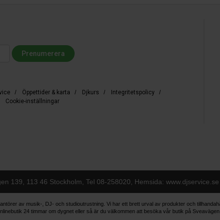
vice
/
Öppettider & karta
/
Djkurs
/
Integritetspolicy
/
/
Cookie-inställningar
gen 139, 113 46 Stockholm, Tel
08-258020
, Hemsida: www.djservice.se
antörer av musik-, DJ- och studioutrustning. Vi har ett brett urval av produkter och tillhanda
vår onlinebutik 24 timmar om dygnet eller så är du välkommen att besöka vår butik på Sveaväge