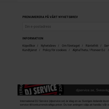
PRENUMERERA PÅ VÅRT NYHETSBREV
INFORMATION
Köpvillkor
/
Nyhetsbrev
/
Om företaget
/
Räntefritt
/
Ser
Kundtjänst
/
Policy för cookies
/
AlphaTheta / Pioneer DJ
djservice.se, Sveavä
International DJ Service (djservice.se) är idag en av Sveriges ledande lever
service till konkurrenskraftiga priser. Du kan antingen välja att handla i 