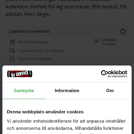
kollektion. Perfekt för dig som tränar. 95% bomull, 5%
elastan. Herr, large.
info
Lagerstatus / Leveranstid
store
Finns i butikslager.
local_shipping
Leveranstid ca 1-3 vardagar.
warehouse
Finns hos leverantör.
350 kr
129 kr/st
Samtycke
Information
Om
favorite
shopping_cart
KÖP
Denna webbplats använder cookies
Vi använder enhetsidentifierare för att anpassa innehållet
och annonserna till användarna, tillhandahålla funktioner