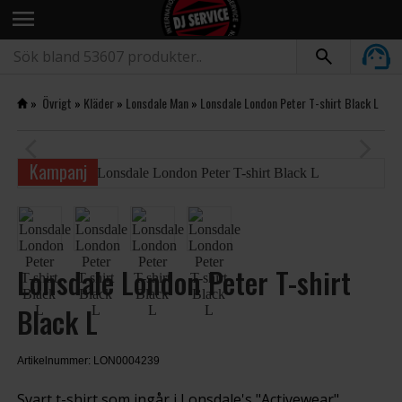
menu
»
Övrigt
»
Kläder
»
Lonsdale Man
»
Lonsdale London Peter T-shirt Black L
arrow_back_ios
arrow_forward_ios
Kampanj
Lonsdale London Peter T-shirt
Black L
Artikelnummer: LON0004239
Svart t-shirt som ingår i Lonsdale's "Activewear"