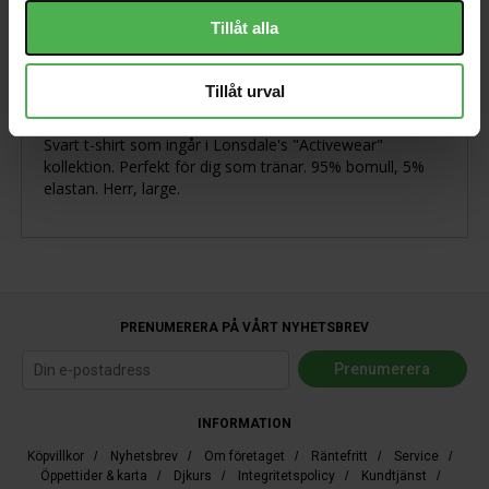
Tillåt alla
Produktbeskrivning
Tillåt urval
Svart t-shirt som ingår i Lonsdale's "Activewear"
kollektion. Perfekt för dig som tränar. 95% bomull, 5%
elastan. Herr, large.
PRENUMERERA PÅ VÅRT NYHETSBREV
INFORMATION
Köpvillkor
/
Nyhetsbrev
/
Om företaget
/
Räntefritt
/
Service
/
Öppettider & karta
/
Djkurs
/
Integritetspolicy
/
Kundtjänst
/