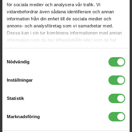
för sociala medier och analysera vår trafik. Vi
Andra som handlade Lonsdale London Rainbow T-Shirt Blue XL
vidarebefordrar även sådana identifierare och annan
köpte även
information från din enhet till de sociala medier och
EB-2006
SP-3398 SPS 1.5m
annons- och analysföretag som vi samarbetar med.
Dessa kan i sin tur kombinera informationen med annan
81 kr
849 kr
information som du har tillhandahållit eller som de har
samlat in när du har använt deras tjänster.
Toslink > Toslink Angled
PSM300 Monitor System
1m
S8
Samtyckesval
109 kr
10590 kr
Nödvändig
LP-6 V2 White
IN-5 White
2222 kr
3499 kr
Inställningar
Acoustic Guitar Stand
3.5mm Ma ST > 6.3mm
Ma ST Black 1.5m
Statistik
99 kr
139 kr
MIDI-Kabel 2m [5-pol
Marknadsföring
DIN]
110 kr