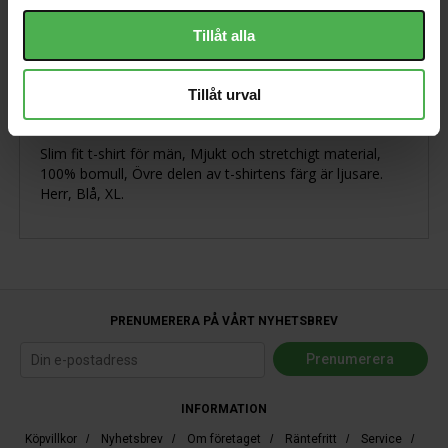
Tillåt alla
Produktbeskrivning
Tillåt urval
Slim fit t-shirt för män, Mjukt och stretchigt material,
100% bomull, Övre delen av t-shirtens färg är ljusare.
Herr, Blå, XL.
PRENUMERERA PÅ VÅRT NYHETSBREV
INFORMATION
Köpvillkor
/
Nyhetsbrev
/
Om företaget
/
Räntefritt
/
Service
/