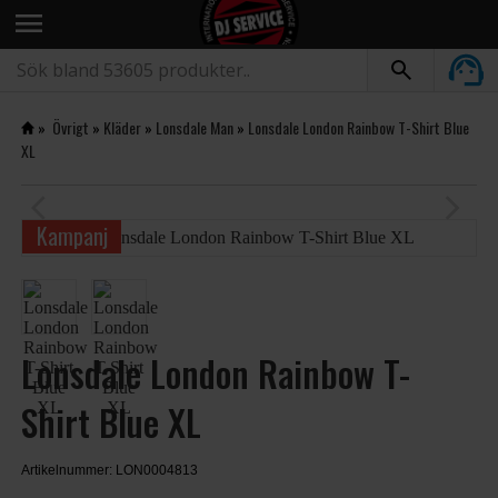
menu
»
Övrigt
»
Kläder
»
Lonsdale Man
»
Lonsdale London Rainbow T-Shirt Blue
XL
arrow_back_ios
arrow_forward_ios
Kampanj
Lonsdale London Rainbow T-
Shirt Blue XL
Artikelnummer: LON0004813