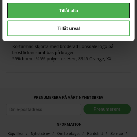
Tillåt alla
Produktbeskrivning
Tillåt urval
Kortärmad skjorta med broderad Lonsdale logo på
bröstfickan samt bak på kragen.
55% bomull/45% polyester. Herr, 8345 Orange, XXL.
PRENUMERERA PÅ VÅRT NYHETSBREV
INFORMATION
Köpvillkor
/
Nyhetsbrev
/
Om företaget
/
Räntefritt
/
Service
/