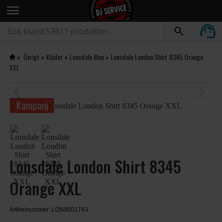
menu
»
Övrigt
»
Kläder
»
Lonsdale Man
»
Lonsdale London Shirt 8345 Orange
XXL
arrow_back_ios
arrow_forward_ios
Kampanj
Lonsdale London Shirt 8345
Orange XXL
Artikelnummer: LON0001743