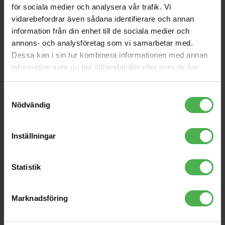
för sociala medier och analysera vår trafik. Vi
Andra som handlade Lonsdale London Shirt 8345 Orange XXL
vidarebefordrar även sådana identifierare och annan
köpte även
information från din enhet till de sociala medier och
EB-2221
1x6.3mm Ma > 1xXLR Ma
annons- och analysföretag som vi samarbetar med.
1m
Dessa kan i sin tur kombinera informationen med annan
95 kr
135 kr
information som du har tillhandahållit eller som de har
DC1-18 90/0 Flat Power
1x6.3mm Ma ST > 1xXLR
samlat in när du har använt deras tjänster.
Cable 18 cm
Ma 1m
Samtyckesval
45 kr
150 kr
Nödvändig
TS12S Cover
Pedalboard Tape 100 cm
695 kr
199 kr
Inställningar
XLR Ma > XLR Fe 2m
R12
Statistik
169 kr
92 kr
X-Stand Extra Heavy
Marknadsföring
Speaker Stand
649 kr