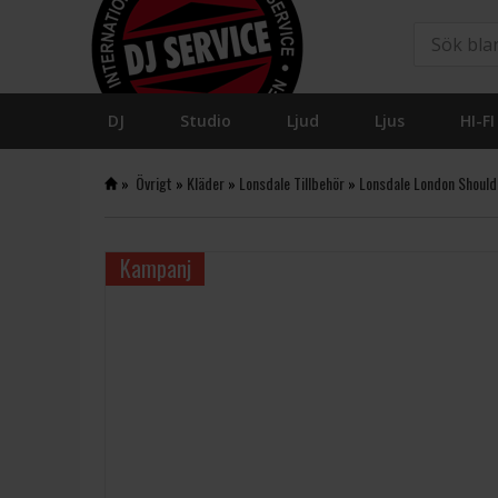
DJ
Studio
Ljud
Ljus
HI-FI
»
Övrigt
»
Kläder
»
Lonsdale Tillbehör
»
Lonsdale London Should
Kampanj