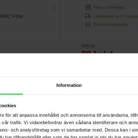
store
arrow_forward_ios
Finns i butikslager.
local_shipping
Leveranstid ca 1-3 vardag
warehouse
Finns hos leverantör.
349 kr
99 kr/st
Information
cookies
Andra som handlade Lonsdal
e för att anpassa innehållet och annonserna till användarna, tillh
EHR310
vår trafik. Vi vidarebefordrar även sådana identifierare och anna
169 kr
nnons- och analysföretag som vi samarbetar med. Dessa kan i sin
har tillhandahållit eller som de har samlat in när du har använt 