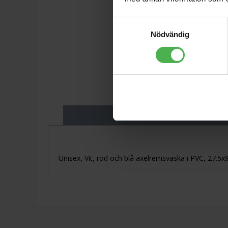
Samtyckesval
Nödvändig
Produktbeskriv
Unisex, Vit, röd och blå axelremsväska i PVC, 27.5