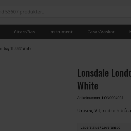
Gitarr/Bas
Instrument
Casar/Väskor
er bag 110082 White
Lonsdale Lond
White
Artikelnummer: LON0004031
Unisex, Vit, röd och blå
Lagerstatus / Leveranstid