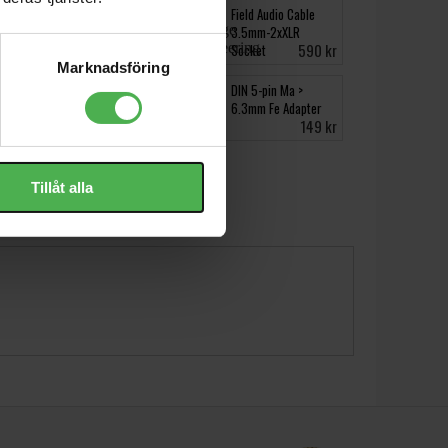
MIDI Coupler 5-pin
Field Audio Cable
DIN to Same
3.5mm-2xXLR
100 kr
590 kr
Socket
Marknadsföring
Bubbletron EXL GO
DIN 5-pin Ma >
6.3mm Fe Adapter
2590 kr
149 kr
Tillåt alla