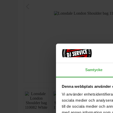
arrow_back_ios
Samtycke
Denna webbplats använder 
Vi använder enhetsidentifierar
sociala medier och analysera 
till de sociala medier och a
med annan information som du 