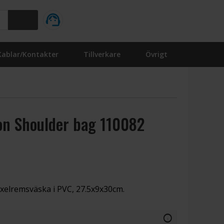
Kablar/Kontakter
Tillverkare
Övrigt
on Shoulder bag 110082
 axelremsväska i PVC, 27.5x9x30cm.
info