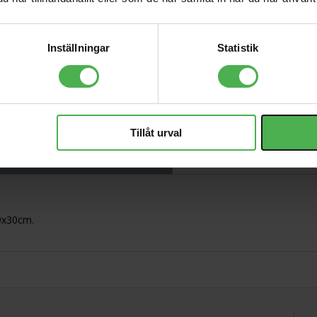
EL34B
695 kr
Inställningar
Statistik
2xRCA Ma >
2x6.3mm Ma MO 1m
229 kr
Tillåt urval
ning
x9x30cm.