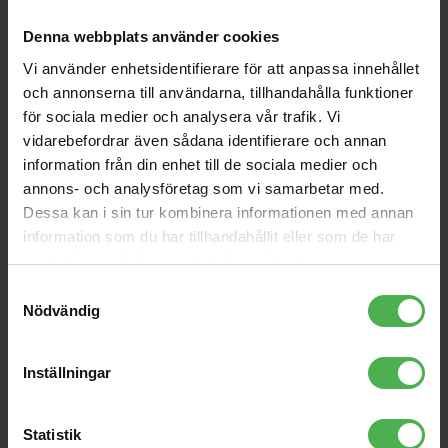
Bubbletron EXL GO
DG137B Multi Mount
Denna webbplats använder cookies
Holder
Vi använder enhetsidentifierare för att anpassa innehållet
2590 kr
285 kr
och annonserna till användarna, tillhandahålla funktioner
1x6.3mm Ma > 1x6.3mm
SONAR-112XI
för sociala medier och analysera vår trafik. Vi
Ma 1.5m STEREO
vidarebefordrar även sådana identifierare och annan
89 kr
4790 kr
information från din enhet till de sociala medier och
1x6.3mm Ma ST >
Insert Direct-out Adaptor
annons- och analysföretag som vi samarbetar med.
1x3.5mm Ma ST 1.5m
Dessa kan i sin tur kombinera informationen med annan
119 kr
200 kr
information som du har tillhandahållit eller som de har
GSP41SB-PLUS Guitar
samlat in när du har använt deras tjänster.
hanger for Slatwall
Samtyckesval
190 kr
Nödvändig
Inställningar
Produktbeskrivning
Statistik