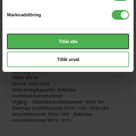
Visa orginaltexten
Marknadsföring
Den nya Shot Base DMX är det första professionella
DMX-konfettiskottsystemet. Shot Base är designad för
att avfyra förfyllda elektriska konfetti och/eller
streamerkanoner. Föreställ dig de oändliga
möjligheterna!
Tillåt alla
SPECIFIKATIONER
Storlek: 28 x 28 x 12 cm
Tillåt urval
Vikt: 10 kg
Spänning: 230 V
Effekt: 400 W
Service: DMX-styrd
Förbrukning/kapacitet: Elektriska
konfetti/streamerkanoner
Utgång : - Elektriska konfettikanoner 40cm: 5m -
Elektriska konfettikanoner 80cm: 12m - Elektriska
streamerkanoner 40cm: 10m - Elektriska
streamerkanoner 80cm: 20 m