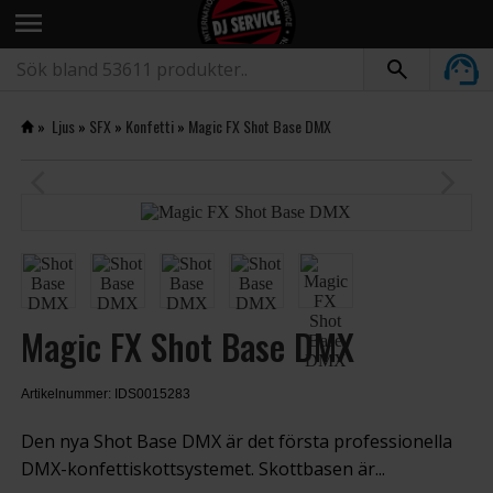
menu
»
Ljus
»
SFX
»
Konfetti
»
Magic FX Shot Base DMX
arrow_back_ios
arrow_forward_ios
Magic FX Shot Base DMX
Artikelnummer: IDS0015283
Den nya Shot Base DMX är det första professionella
DMX-konfettiskottsystemet. Skottbasen är...