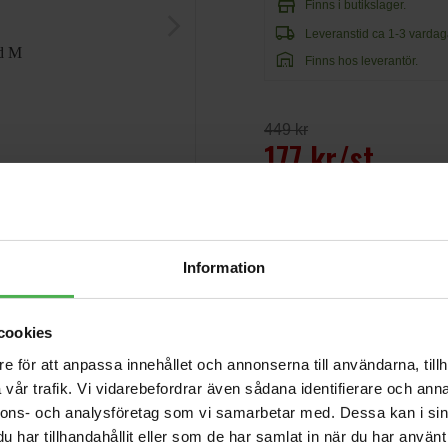
store
Finns i butikslager.
arrow_forward_ios
local_shipping
Leveranstid ca 1-3 vardag
warehouse
Finns hos leverantör.
449 kr
177 kr/st
Information
Andra som handlade Minute 
cookies
e för att anpassa innehållet och annonserna till användarna, tillh
1xXLR Ma > 1x6.3mm
Ma ST 1.5m
vår trafik. Vi vidarebefordrar även sådana identifierare och anna
233 kr
nnons- och analysföretag som vi samarbetar med. Dessa kan i sin
har tillhandahållit eller som de har samlat in när du har använt 
VS-Box 100/1 White