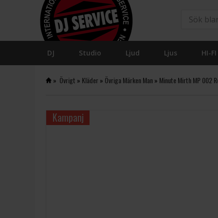
DJ
Studio
Ljud
Ljus
HI-FI
»
Övrigt
»
Kläder
»
Övriga Märken Man
»
Minute Mirth MP 002 R
Kampanj