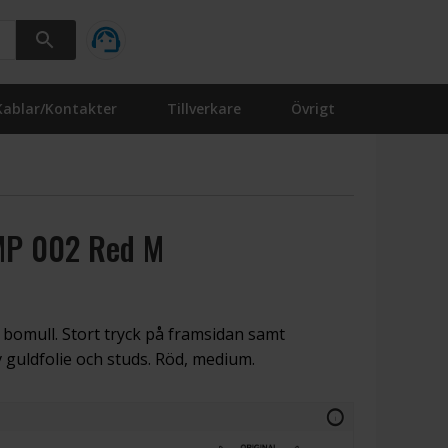
Kablar/Kontakter
Tillverkare
Övrigt
MP 002 Red M
 bomull. Stort tryck på framsidan samt
 guldfolie och studs. Röd, medium.
info