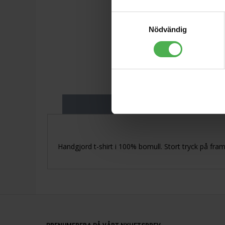
Samtyckesval
Nödvändig
Produktbeskriv
Handgjord t-shirt i 100% bomull. Stort tryck på fr