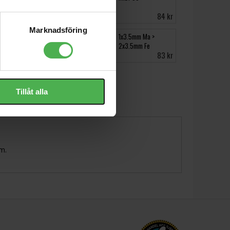
Grey 5m
159 kr
84 kr
Marknadsföring
HPC620BK
1x3.5mm Ma >
Loudspeaker cable
2x3.5mm Fe
59 kr
83 kr
Tillåt alla
m.