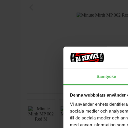
arrow_back_ios
Samtycke
Denna webbplats använder 
Vi använder enhetsidentifierar
sociala medier och analysera 
till de sociala medier och a
med annan information som du 