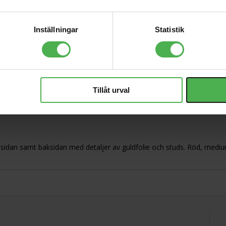
599 kr
Inställningar
Statistik
DXR15mkII
9153 kr
Tillåt urval
ning
amsidan samt baksidan med detaljer av guldfolie och studs. Röd, mediu