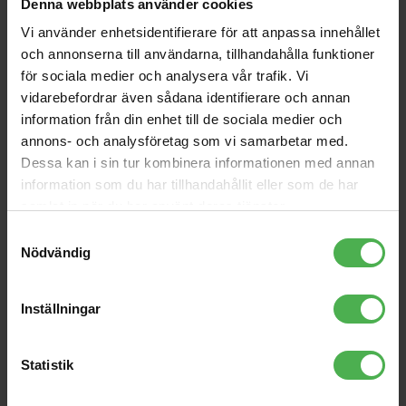
Denna webbplats använder cookies
GSP3202 Studio Monitor
LP-6 V2 White
Vi använder enhetsidentifierare för att anpassa innehållet
Speaker Stand
och annonserna till användarna, tillhandahålla funktioner
979 kr
2222 kr
för sociala medier och analysera vår trafik. Vi
MIDI Coupler 5-pin DIN to
2xRCA Ma > 2x6.3mm Ma
vidarebefordrar även sådana identifierare och annan
Same
MO 1m
information från din enhet till de sociala medier och
100 kr
229 kr
annons- och analysföretag som vi samarbetar med.
Double RCA-Angled RCA
TLM 107 NI Rycote Bundle
Dessa kan i sin tur kombinera informationen med annan
Black 3m
[Nickel]
information som du har tillhandahållit eller som de har
149 kr
13999 kr
samlat in när du har använt deras tjänster.
SL-1200MK7 Silver
Samtyckesval
Nödvändig
11499 kr
Inställningar
Produktbeskrivning
Statistik