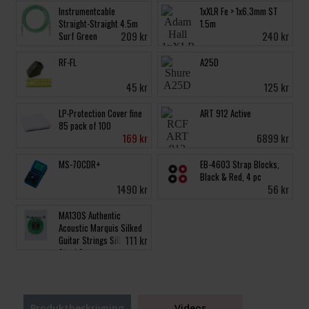
Instrumentcable
1xXLR Fe > 1x6.3mm ST
Straight-Straight 4.5m
1.5m
209 kr
240 kr
Surf Green
RF-FL
A25D
45 kr
125 kr
LP-Protection Cover fine
ART 912 Active
85 pack of 100
169 kr
6899 kr
MS-70CDR+
EB-4603 Strap Blocks,
Black & Red, 4 pc
1490 kr
56 kr
MA130S Authentic
Acoustic Marquis Silked
111 kr
Guitar Strings Silk &
Steel C
Produktbeskrivning
Videos