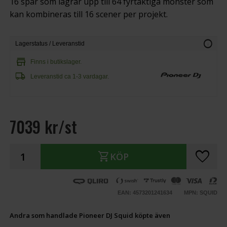
16 spår som lagrar upp till 64 fyrtaktiga mönster som
kan kombineras till 16 scener per projekt.
info
Lagerstatus / Leveranstid
store
Finns i butikslager.
local_shipping
Leveranstid ca 1-3 vardagar.
7039 kr/st
favorite
shopping_cart
KÖP
EAN: 4573201241634
MPN: SQUID
Andra som handlade Pioneer DJ Squid köpte även