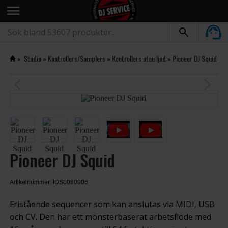
menu
»
Studio
»
Kontrollers/Samplers
»
Kontrollers utan ljud
»
Pioneer DJ Squid
arrow_back_ios
arrow_forward_ios
Pioneer DJ Squid
Artikelnummer: IDS0080906
Fristående sequencer som kan anslutas via MIDI, USB
och CV. Den har ett mönsterbaserat arbetsflöde med