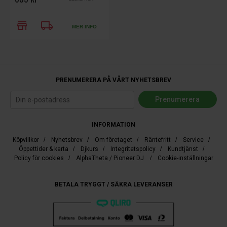
store
local_shipping
MER INFO
PRENUMERERA PÅ VÅRT NYHETSBREV
INFORMATION
Köpvillkor
/
Nyhetsbrev
/
Om företaget
/
Räntefritt
/
Service
/
Öppettider & karta
/
Djkurs
/
Integritetspolicy
/
Kundtjänst
/
Policy för cookies
/
AlphaTheta / Pioneer DJ
/
Cookie-inställningar
BETALA TRYGGT / SÄKRA LEVERANSER