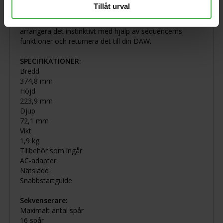
mellan SQUID och din PC eller Mac med SQUID
Tillåt urval
Manager-funktionen. Importera enkelt ett
sekvensmönster skapat på din DAW till SQUID,
arrangera det instinktivt med hjälp av sequencerns
funktioner och returnera det till din DAW.
SPECIFIKATIONER:
Bredd
374,8 mm
Höjd
223,9 mm
Djup
72,1 mm
Vikt
1,9 kg
Tillbehör som ingår
AC-adapter
Nätsladd
Snabbstartguide
Sekvenserare:
Maximalt antal spår
16 spår