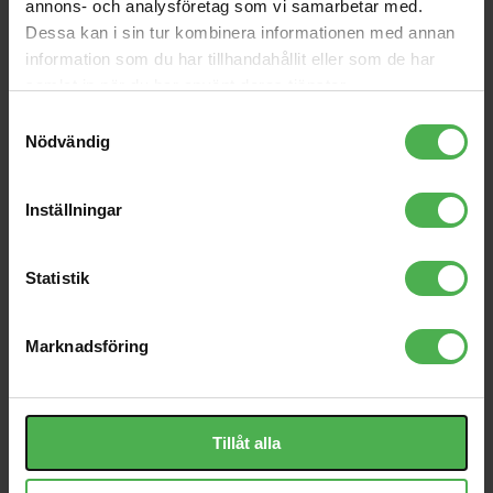
annons- och analysföretag som vi samarbetar med.
Stegredigering för att skapa dina idéer i det ögonblick de
Dessa kan i sin tur kombinera informationen med annan
dyker upp. Förbättra dina ljud med prestandafunktioner,
information som du har tillhandahållit eller som de har
som Running Direction, Speed Modulation och Groove
Bend.
samlat in när du har använt deras tjänster.
Samtyckesval
RÄDDA DINA "LYCKLIGA OLYCKOR"
Nödvändig
SQUID registrerar prestationsinformation i bakgrunden
så att du aldrig förlorar fraser som du skapar av misstag.
När du experimenterar och hör något du älskar, använd
Inställningar
Time Warp-funktionen för att återkalla och spara det
som ett sekvensmönster för ditt nästa spår.
ANSLUTA OLIKA INSTRUMENT
Statistik
SQUID har en USB B-uttag, MIDI-uttag, 2 uppsättningar
CV/Gate-utgångar och Clock och DIN Sync
in-/utgångsterminaler. Det betyder att du kan kombinera
Marknadsföring
kraften i din DAW med moderna, modulära och vintage
syntar, såväl som trummaskiner. Signaler omvandlas
automatiskt.
Tillåt alla
IMPORTERA OCH EXPORTERA SNABB
Överför snabbt sekvensmönster, projekt och Midi-klipp