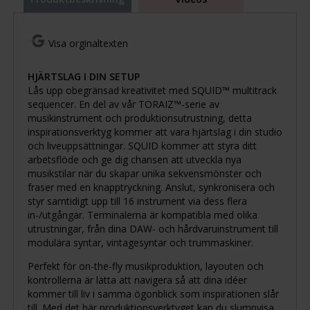
Visa orginaltexten
HJÄRTSLAG I DIN SETUP
Lås upp obegränsad kreativitet med SQUID™ multitrack
sequencer. En del av vår TORAIZ™-serie av
musikinstrument och produktionsutrustning, detta
inspirationsverktyg kommer att vara hjärtslag i din studio
och liveuppsättningar. SQUID kommer att styra ditt
arbetsflöde och ge dig chansen att utveckla nya
musikstilar när du skapar unika sekvensmönster och
fraser med en knapptryckning. Anslut, synkronisera och
styr samtidigt upp till 16 instrument via dess flera
in-/utgångar. Terminalerna är kompatibla med olika
utrustningar, från dina DAW- och hårdvaruinstrument till
modulära syntar, vintagesyntar och trummaskiner.
Perfekt för on-the-fly musikproduktion, layouten och
kontrollerna är lätta att navigera så att dina idéer
kommer till liv i samma ögonblick som inspirationen slår
till. Med det här produktionsverktyget kan du slumpvisa