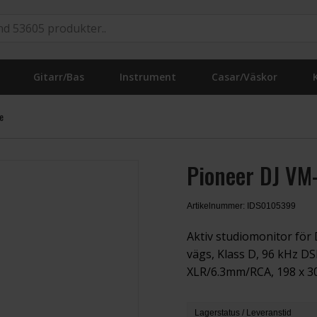
Gitarr/Bas
Instrument
Casar/Väskor
e
Pioneer DJ VM
Artikelnummer: IDS0105399
Aktiv studiomonitor för D
vägs, Klass D, 96 kHz DS
XLR/6.3mm/RCA, 198 x 300
Lagerstatus / Leveranstid