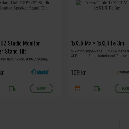
02 Studio Monitor
1xXLR Ma > 1xXLR Fe 3m
r Stand Tilt
Mikrofon/signalkabel, 1 x XLR hane til
XLR hona, 3-pin, kabelband, 3m, svar
ativ, tilt-funktion, 930-1530mm,
 platta, max 30 kg, stål, svart, 7kg.
kr
109 kr
local_shipping
store
local_shipping