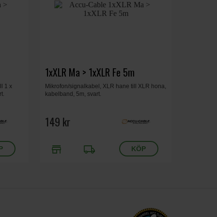
1xXLR Ma > 1xXLR Fe 5m
l 1 x
Mikrofon/signalkabel, XLR hane till XLR hona,
t.
kabelband, 5m, svart.
149 kr
store
local_shipping