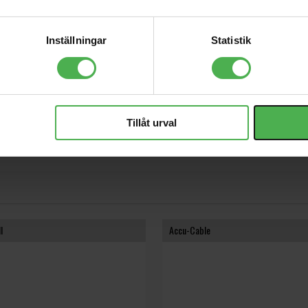
Inställningar
Statistik
(High och Low, 4 nivåer vardera)
Tillåt urval
l
Accu-Cable