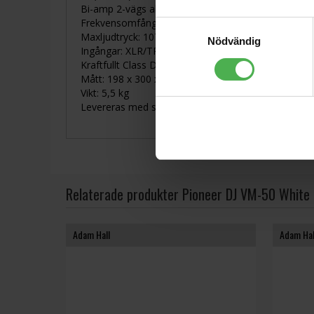
Bi-amp 2-vägs aktiv högtalare
Frekvensomfång: 40 Hz – 36 kHz
Samtyckesval
Maxljudtryck: 107 dB
Nödvändig
Ingångar: XLR/TRS combo och RCA
Kraftfullt Class D 96 kHz DSP med EQ-inställningar 
Mått: 198 x 300 x 265 mm
Vikt: 5,5 kg
Levereras med strömkabel, fotdynor, manual
Relaterade produkter Pioneer DJ VM-50 White
Adam Hall
Adam Hal