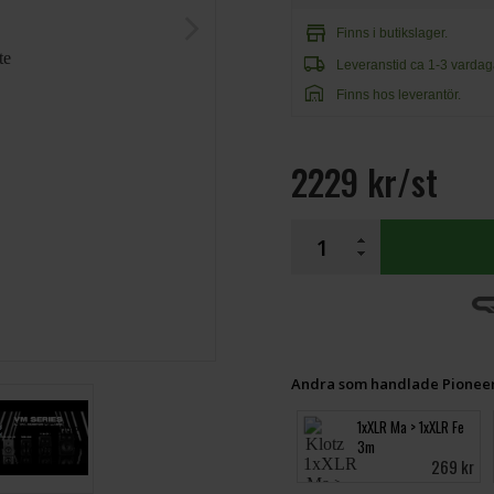
arrow_forward_ios
store
Finns i butikslager.
local_shipping
Leveranstid ca 1-3 vardag
warehouse
Finns hos leverantör.
2229 kr/st
Andra som handlade Pioneer
1xXLR Ma > 1xXLR Fe
3m
269 kr