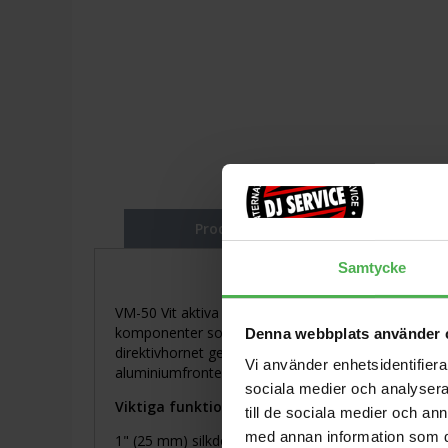
Produktbeskrivning
Samtycke
VM-50 Vit aktiva studiomonitorer erbjuder kristallkl
komponenter som Class D-förstärkare, 96 kHz DSP, 
Denna webbplats använder 
direktivhornet ger ett brett och jämnt ljudfält, m
Vi använder enhetsidentifierar
aluminiumfronten minskar vibrationer och ger ett p
sociala medier och analysera 
Viktiga funktioner:
till de sociala medier och a
med annan information som du 
1" (25 mm) silkdomhögtalare och 5,25" aramidfibe