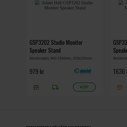
GSP3202 Studio Monitor
GSP32
Speaker Stand
Speake
Monitorstativ, 900-1500mm, 250x250mm
Monitorst
platta, max 30 kg, stål, svart, 6.5 kg.
250x250mm
979 kr
1636 
store
local_shipping
store