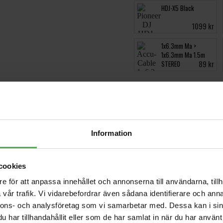
HDJ-X5 Black
1099 kr
1x6.3mm Ma >
1x6.3mm Ma 1.5m
89 kr
STEREO
Videos
Information
art, låg-distortionsljud med snabb attack och kraftfull bas för att ska
aramidfiberbasar och Vortex Bass Accelerator levererar den djup, pre
cookies
edan de justerbara EQ-inställningarna via panelen gör det enkelt att 
e för att anpassa innehållet och annonserna till användarna, tillh
rofessionellt utseende.
vår trafik. Vi vidarebefordrar även sådana identifierare och anna
nnons- och analysföretag som vi samarbetar med. Dessa kan i sin
har tillhandahållit eller som de har samlat in när du har använt 
rbas