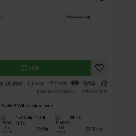
ar.
favorite
shopping_cart
KÖP
EAN: 4573201242266
MPN: VM-50-W
 DJ VM-50 White köpte även
1 x XLR Ma > 1 x XLR
XDJ-RX3
Fe 2m
339 kr
23485 kr