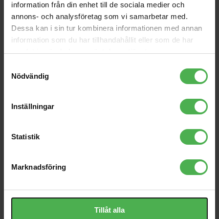
16240
24359B
information från din enhet till de sociala medier och
annons- och analysföretag som vi samarbetar med.
230 kr
165 kr
Dessa kan i sin tur kombinera informationen med annan
Double RCA-RCA Red
EB-4603 Strap Blocks,
information som du har tillhandahållit eller som de har
1,5m
Black & Red, 4 pc
samlat in när du har använt deras tjänster.
149 kr
56 kr
Samtyckesval
Toslink > Toslink Angled
sE4100
Nödvändig
1m
109 kr
3795 kr
Inställningar
6.3mm ST Ma > 3.5mm
ST Fe Adapter
46 kr
Statistik
Marknadsföring
Produktbeskrivning
Visa orginaltexten
Tillåt alla