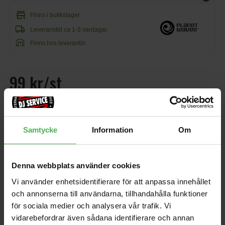
store
Finns i butikslager.
local_shipping
Leveranstid ca 1-3 vardagar.
warehouse
Finns hos leverantör.
99 kr/st
favorite
shopping_cart
KÖP
Samtycke
Information
Om
EAN: 019954950576
MPN: 1CWH2-10JS
Denna webbplats använder cookies
Andra som handlade Planet Waves 1CWH2-10JS köpte även
Vi använder enhetsidentifierare för att anpassa innehållet
11000
M-120
och annonserna till användarna, tillhandahålla funktioner
för sociala medier och analysera vår trafik. Vi
239 kr
7769 kr
vidarebefordrar även sådana identifierare och annan