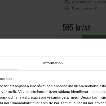
local_shipping
Leveranstid ca 3-8 vardag
warehouse
Finns hos leverantör.
595 kr/st
Information
Andra som handlade Planet 
cookies
LE028PB
e för att anpassa innehållet och annonserna till användarna, tillh
35 kr
vår trafik. Vi vidarebefordrar även sådana identifierare och anna
nnons- och analysföretag som vi samarbetar med. Dessa kan i sin
Essentials Wall
Hanger Walnut
har tillhandahållit eller som de har samlat in när du har använt 