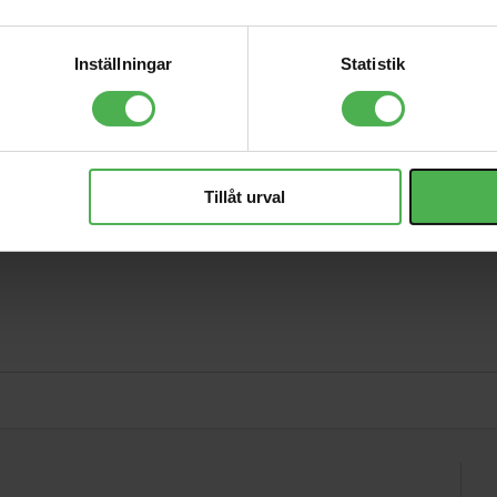
159 kr
TS12S Active
Inställningar
Statistik
Subwoofer
5599 kr
ning
Tillåt urval