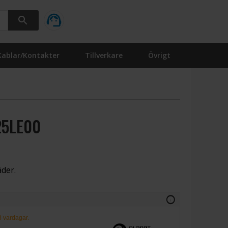
Kablar/Kontakter
Tillverkare
Övrigt
25LE00
äder.
info
-8 vardagar.