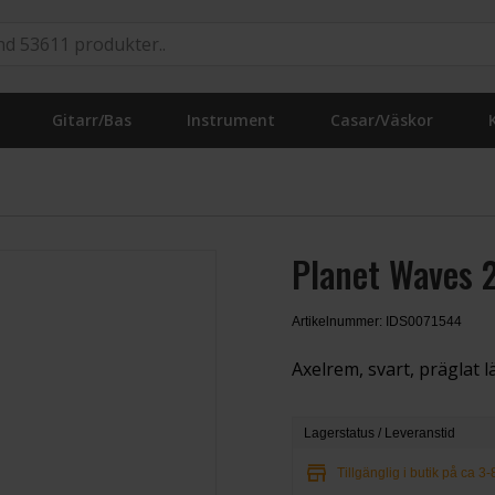
Gitarr/Bas
Instrument
Casar/Väskor
Planet Waves 
Artikelnummer: IDS0071544
Axelrem, svart, präglat l
Lagerstatus / Leveranstid
store
Tillgänglig i butik på ca 3