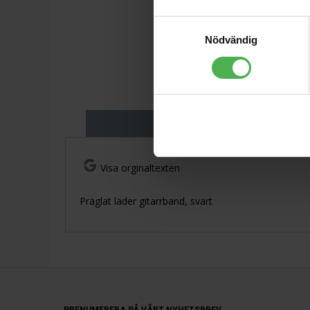
Samtyckesval
Nödvändig
Produktbeskriv
Visa orginaltexten
Präglat läder gitarrband, svart
PRENUMERERA PÅ VÅRT NYHETSBREV