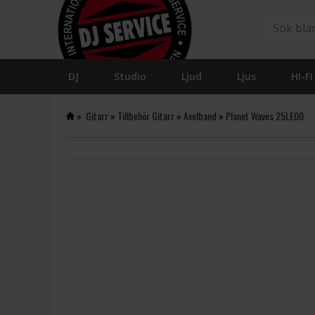
DJ
Studio
Ljud
Ljus
HI-FI
»
Gitarr
»
Tillbehör Gitarr
»
Axelband
»
Planet Waves 25LE00