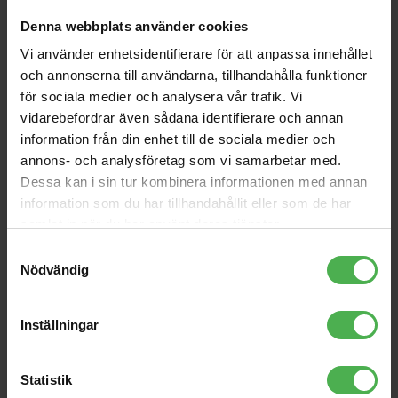
PAR-30 230V SMD 11W E-
RMC-G5 1,5m
Denna webbplats använder cookies
27 LED red
245 kr
307 kr
Vi använder enhetsidentifierare för att anpassa innehållet
och annonserna till användarna, tillhandahålla funktioner
Midnight Series Earpads
EB-2006
för sociala medier och analysera vår trafik. Vi
Sennheiser GSP 500
vidarebefordrar även sådana identifierare och annan
416 kr
81 kr
600 670 Series
information från din enhet till de sociala medier och
DCM6 DynaCaster
MS432B
annons- och analysföretag som vi samarbetar med.
Dessa kan i sin tur kombinera informationen med annan
1290 kr
384 kr
information som du har tillhandahållit eller som de har
Qbert S Stylus
samlat in när du har använt deras tjänster.
848 kr
Samtyckesval
Nödvändig
Inställningar
Produktbeskrivning
Statistik
Visa orginaltexten