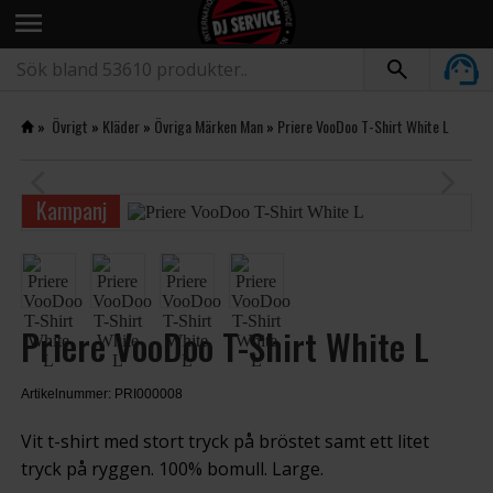
menu
»
Övrigt
»
Kläder
»
Övriga Märken Man
»
Priere VooDoo T-Shirt White L
arrow_back_ios
arrow_forward_ios
Kampanj
Priere VooDoo T-Shirt White L
Artikelnummer: PRI000008
Vit t-shirt med stort tryck på bröstet samt ett litet
tryck på ryggen. 100% bomull. Large.