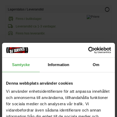
info
Lagerstatus / Leveranstid
store
Finns i butikslager.
local_shipping
Leveranstid ca 1-3 vardagar.
warehouse
Finns hos leverantör.
350 kr
145 kr/st
Samtycke
Information
Om
favorite
shopping_cart
KÖP
Denna webbplats använder cookies
Vi använder enhetsidentifierare för att anpassa innehållet
och annonserna till användarna, tillhandahålla funktioner
Andra som handlade Priere VooDoo T-Shirt White L köpte även
för sociala medier och analysera vår trafik. Vi
vidarebefordrar även sådana identifierare och annan
CD-cover Glass Clear 10-
TS412 Cover
pack
information från din enhet till de sociala medier och