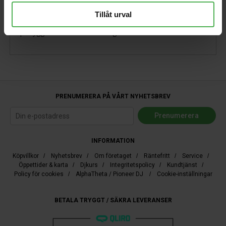
Tillåt urval
Vit t-shirt med stort tryck på bröstet samt ett litet tryck
på ryggen. 100% bomull. Large.
PRENUMERERA PÅ VÅRT NYHETSBREV
INFORMATION
Köpvillkor
/
Nyhetsbrev
/
Om företaget
/
Räntefritt
/
Service
/
Öppettider & karta
/
Djkurs
/
Integritetspolicy
/
Kundtjänst
/
Policy för cookies
/
AlphaTheta / Pioneer DJ
/
Cookie-inställningar
BETALA TRYGGT / SÄKRA LEVERANSER