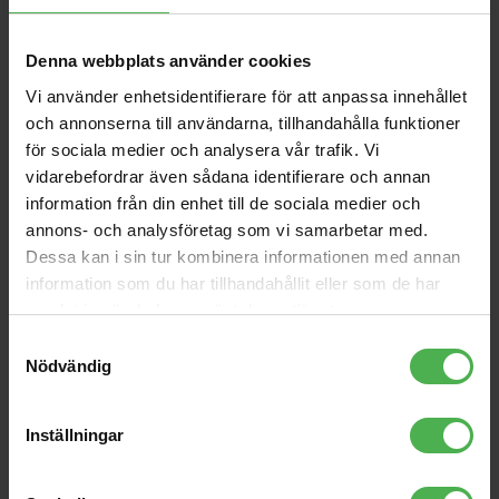
EAN: 616022106479
MPN: TX718W
Denna webbplats använder cookies
Vi använder enhetsidentifierare för att anpassa innehållet
Andra som handlade Promark TX718W köpte även
och annonserna till användarna, tillhandahålla funktioner
RMC-B50 15m
1xRCA Fe > 1x6.3mm Ma
för sociala medier och analysera vår trafik. Vi
vidarebefordrar även sådana identifierare och annan
401 kr
55 kr
information från din enhet till de sociala medier och
Unbalanced Patch Cables
8020-440
annons- och analysföretag som vi samarbetar med.
0.45m
Dessa kan i sin tur kombinera informationen med annan
360 kr
209 kr
information som du har tillhandahållit eller som de har
Tracks
LP-6 V2 White
samlat in när du har använt deras tjänster.
Samtyckesval
729 kr
2222 kr
Nödvändig
MIDI-58
TM-6
84 kr
255 kr
Inställningar
1x3.5mm Ma ST > 2xRCA
Ma Goldplated 3m