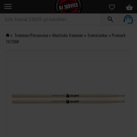
menu
»
Trummor/Percussion
»
Akustiska Trummor
»
Trumstockar
»
Promark
TX718W