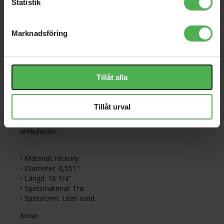
Statistik
359 kr
Marknadsföring
Produktbeskrivning
Tillåt alla
Visa orginaltexten
Tillåt urval
718 "Acid Jazz"-stickan har en kort avsmalning, vilket
möjliggör extra kraft. En liten rund spets ger bra cymbal
artikulation.
• Material: Hickory.
• Diameter: 0,551".
• Längd: 16 1/4".
• Spetsmaterial: Trä.
• Spetsform: Liten rund.
&nbsp;