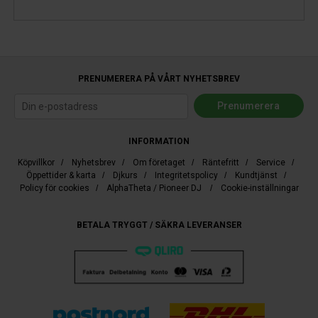
PRENUMERERA PÅ VÅRT NYHETSBREV
INFORMATION
Köpvillkor
/
Nyhetsbrev
/
Om företaget
/
Räntefritt
/
Service
/
Öppettider & karta
/
Djkurs
/
Integritetspolicy
/
Kundtjänst
/
Policy för cookies
/
AlphaTheta / Pioneer DJ
/
Cookie-inställningar
BETALA TRYGGT / SÄKRA LEVERANSER