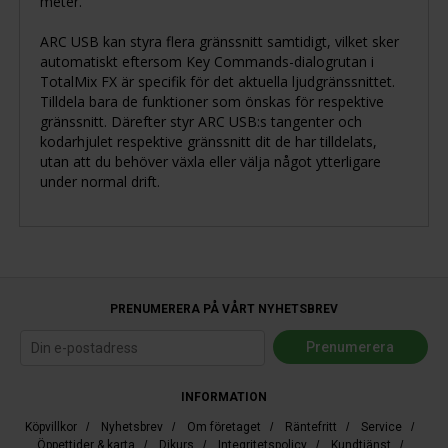
meter.
ARC USB kan styra flera gränssnitt samtidigt, vilket sker
automatiskt eftersom Key Commands-dialogrutan i
TotalMix FX är specifik för det aktuella ljudgränssnittet.
Tilldela bara de funktioner som önskas för respektive
gränssnitt. Därefter styr ARC USB:s tangenter och
kodarhjulet respektive gränssnitt dit de har tilldelats,
utan att du behöver växla eller välja något ytterligare
under normal drift.
PRENUMERERA PÅ VÅRT NYHETSBREV
INFORMATION
Köpvillkor
/
Nyhetsbrev
/
Om företaget
/
Räntefritt
/
Service
/
Öppettider & karta
/
Djkurs
/
Integritetspolicy
/
Kundtjänst
/