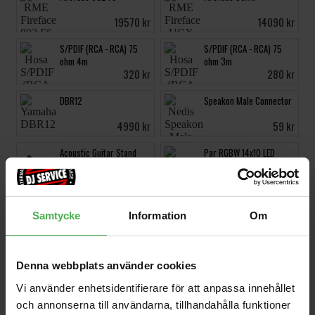
19570 kr
14090 kr
S/PDIF (RCA - RCA) 75
S/PDIF (RCA - RCA) 75
ohm 4m
ohm 3m
320 kr
280 kr
DBR12
Speakon Male Connector
4990 kr
59 kr
Acoustic Guitar Stand
Par RGBW 14x10 LED
99 kr
795 kr
DXR12mkII
Samtycke
Information
Om
8029 kr
Denna webbplats använder cookies
Vi använder enhetsidentifierare för att anpassa innehållet
Produktbeskrivning
och annonserna till användarna, tillhandahålla funktioner