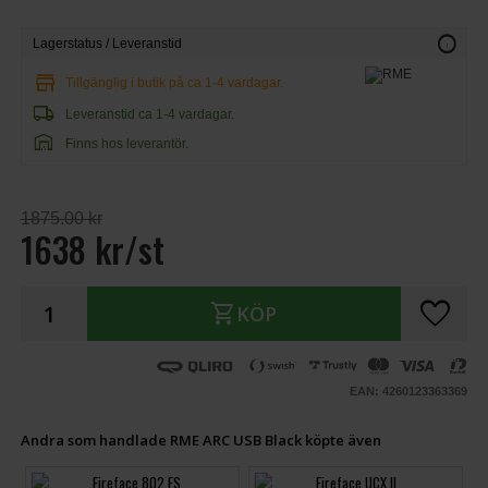
info
Lagerstatus / Leveranstid
store
Tillgänglig i butik på ca 1-4 vardagar.
local_shipping
Leveranstid ca 1-4 vardagar.
warehouse
Finns hos leverantör.
1875.00 kr
1638 kr/st
favorite
shopping_cart
KÖP
EAN: 4260123363369
Andra som handlade RME ARC USB Black köpte även
Fireface 802 FS
Fireface UCX II