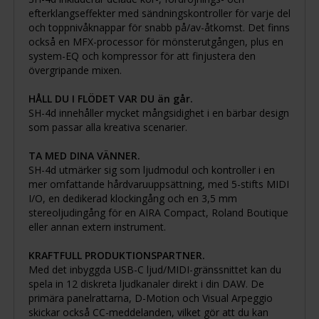
efterklangseffekter med sändningskontroller för varje del
och toppnivåknappar för snabb på/av-åtkomst. Det finns
också en MFX-processor för mönsterutgången, plus en
system-EQ och kompressor för att finjustera den
övergripande mixen.
HÅLL DU I FLÖDET VAR DU än går.
SH-4d innehåller mycket mångsidighet i en bärbar design
som passar alla kreativa scenarier.
TA MED DINA VÄNNER.
SH-4d utmärker sig som ljudmodul och kontroller i en
mer omfattande hårdvaruuppsättning, med 5-stifts MIDI
I/O, en dedikerad klockingång och en 3,5 mm
stereoljudingång för en AIRA Compact, Roland Boutique
eller annan extern instrument.
KRAFTFULL PRODUKTIONSPARTNER.
Med det inbyggda USB-C ljud/MIDI-gränssnittet kan du
spela in 12 diskreta ljudkanaler direkt i din DAW. De
primära panelrattarna, D-Motion och Visual Arpeggio
skickar också CC-meddelanden, vilket gör att du kan