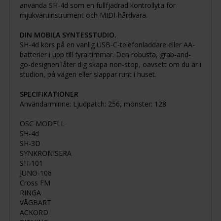
använda SH-4d som en fullfjädrad kontrollyta för
mjukvaruinstrument och MIDI-hårdvara.
DIN MOBILA SYNTESSTUDIO.
SH-4d körs på en vanlig USB-C-telefonladdare eller AA-
batterier i upp till fyra timmar. Den robusta, grab-and-
go-designen låter dig skapa non-stop, oavsett om du är i
studion, på vägen eller slappar runt i huset.
SPECIFIKATIONER
Användarminne: Ljudpatch: 256, mönster: 128
OSC MODELL
SH-4d
SH-3D
SYNKRONISERA
SH-101
JUNO-106
Cross FM
RINGA
VÅGBART
ACKORD