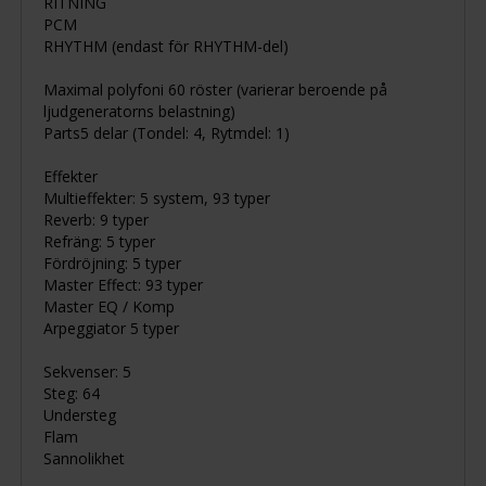
RITNING
PCM
RHYTHM (endast för RHYTHM-del)
Maximal polyfoni 60 röster (varierar beroende på
ljudgeneratorns belastning)
Parts5 delar (Tondel: 4, Rytmdel: 1)
Effekter
Multieffekter: 5 system, 93 typer
Reverb: 9 typer
Refräng: 5 typer
Fördröjning: 5 typer
Master Effect: 93 typer
Master EQ / Komp
Arpeggiator 5 typer
Sekvenser: 5
Steg: 64
Understeg
Flam
Sannolikhet