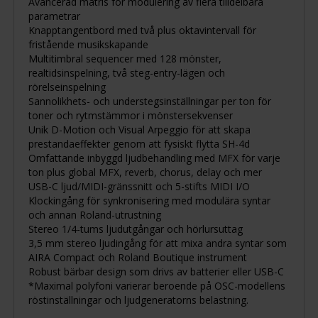
Avancerad matris för modulering av flera tilldelbara
parametrar
Knapptangentbord med två plus oktavintervall för
fristående musikskapande
Multitimbral sequencer med 128 mönster,
realtidsinspelning, två steg-entry-lägen och
rörelseinspelning
Sannolikhets- och understegsinställningar per ton för
toner och rytmstämmor i mönstersekvenser
Unik D-Motion och Visual Arpeggio för att skapa
prestandaeffekter genom att fysiskt flytta SH-4d
Omfattande inbyggd ljudbehandling med MFX för varje
ton plus global MFX, reverb, chorus, delay och mer
USB-C ljud/MIDI-gränssnitt och 5-stifts MIDI I/O
Klockingång för synkronisering med modulära syntar
och annan Roland-utrustning
Stereo 1/4-tums ljudutgångar och hörlursuttag
3,5 mm stereo ljudingång för att mixa andra syntar som
AIRA Compact och Roland Boutique instrument
Robust bärbar design som drivs av batterier eller USB-C
*Maximal polyfoni varierar beroende på OSC-modellens
röstinställningar och ljudgeneratorns belastning.