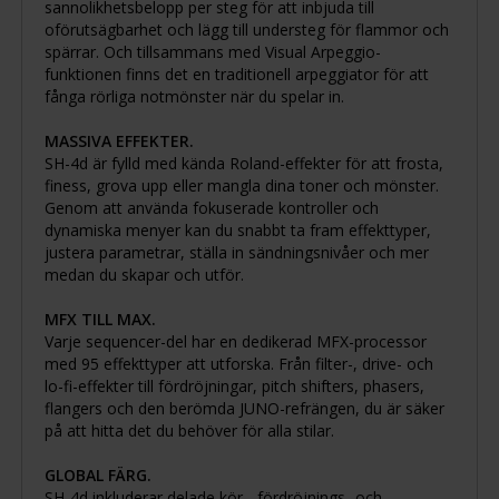
sannolikhetsbelopp per steg för att inbjuda till
oförutsägbarhet och lägg till understeg för flammor och
spärrar. Och tillsammans med Visual Arpeggio-
funktionen finns det en traditionell arpeggiator för att
fånga rörliga notmönster när du spelar in.
MASSIVA EFFEKTER.
SH-4d är fylld med kända Roland-effekter för att frosta,
finess, grova upp eller mangla dina toner och mönster.
Genom att använda fokuserade kontroller och
dynamiska menyer kan du snabbt ta fram effekttyper,
justera parametrar, ställa in sändningsnivåer och mer
medan du skapar och utför.
MFX TILL MAX.
Varje sequencer-del har en dedikerad MFX-processor
med 95 effekttyper att utforska. Från filter-, drive- och
lo-fi-effekter till fördröjningar, pitch shifters, phasers,
flangers och den berömda JUNO-refrängen, du är säker
på att hitta det du behöver för alla stilar.
GLOBAL FÄRG.
SH-4d inkluderar delade kör-, fördröjnings- och