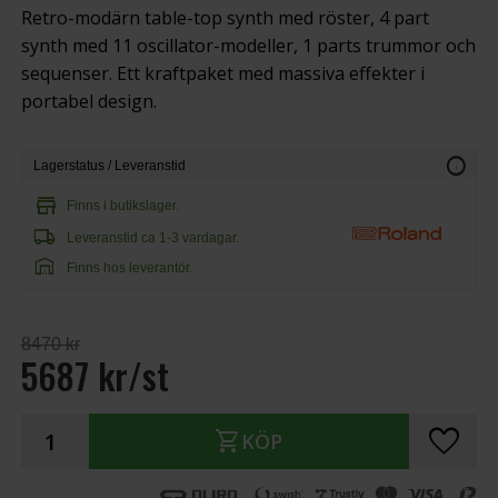
Retro-modärn table-top synth med röster, 4 part
synth med 11 oscillator-modeller, 1 parts trummor och
sequenser. Ett kraftpaket med massiva effekter i
portabel design.
info
Lagerstatus / Leveranstid
store
Finns i butikslager.
local_shipping
Leveranstid ca 1-3 vardagar.
warehouse
Finns hos leverantör.
8470 kr
5687 kr/st
favorite
shopping_cart
KÖP