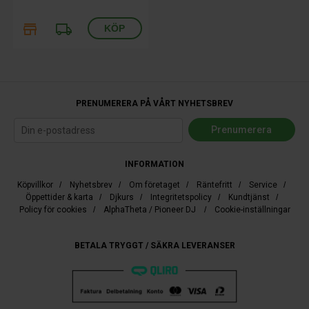
store
local_shipping
PRENUMERERA PÅ VÅRT NYHETSBREV
INFORMATION
Köpvillkor
/
Nyhetsbrev
/
Om företaget
/
Räntefritt
/
Service
/
Öppettider & karta
/
Djkurs
/
Integritetspolicy
/
Kundtjänst
/
Policy för cookies
/
AlphaTheta / Pioneer DJ
/
Cookie-inställningar
BETALA TRYGGT / SÄKRA LEVERANSER