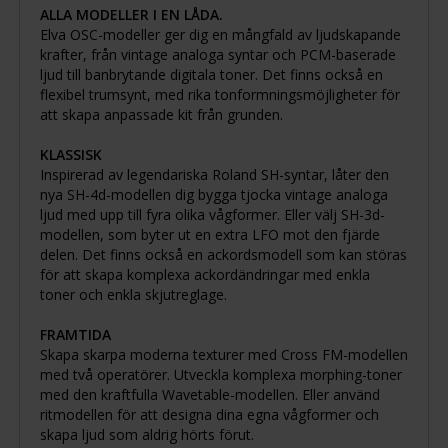
ALLA MODELLER I EN LÅDA.
Elva OSC-modeller ger dig en mångfald av ljudskapande
krafter, från vintage analoga syntar och PCM-baserade
ljud till banbrytande digitala toner. Det finns också en
flexibel trumsynt, med rika tonformningsmöjligheter för
att skapa anpassade kit från grunden.
KLASSISK
Inspirerad av legendariska Roland SH-syntar, låter den
nya SH-4d-modellen dig bygga tjocka vintage analoga
ljud med upp till fyra olika vågformer. Eller välj SH-3d-
modellen, som byter ut en extra LFO mot den fjärde
delen. Det finns också en ackordsmodell som kan störas
för att skapa komplexa ackordändringar med enkla
toner och enkla skjutreglage.
FRAMTIDA
Skapa skarpa moderna texturer med Cross FM-modellen
med två operatörer. Utveckla komplexa morphing-toner
med den kraftfulla Wavetable-modellen. Eller använd
ritmodellen för att designa dina egna vågformer och
skapa ljud som aldrig hörts förut.