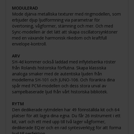
MODULERAD
Mode djärva metalliska texturer med ringmodellen, som
erbjuder djup ljudformning via parametrar för
övertoning, vågformer, stämning och mer. Och med
Sync-modellen är det lätt att skapa oscillatorsynktoner
med en växande harmonisk rikedom och kraftfull
envelope-kontroll.
ARV
SH-4d kommer också laddad med inflytelserika röster
från Rolands historiska förflutna. Skapa klassiska
analoga smaker med de autentiska ljuden från
modellerna SH-101 och JUNO-106. Och förankra dina
spår med PCM-modellen och dess stora urval av
sampelbaserade ljud från vårt historiska bibliotek.
RYTM
Den dedikerade rytmdelen har 49 förinställda kit och 64
platser för att lagra dina egna. Du får 26 instrument i ett
kit, vart och ett med upp till två lager vågformer,
dedikerade EQ:er och en rad syntesverktyg för att forma
ljud till perfektion.