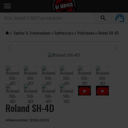
menu
»
Synthar & Trummaskiner
»
Synthesizers
»
Polyfoniska
»
Roland SH-4D
arrow_back_ios
arrow_forward_ios
Roland SH-4D
Artikelnummer: IDS0120201