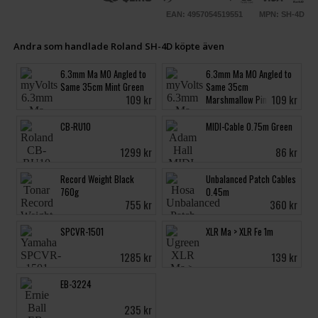
EAN: 4957054519551
MPN: SH-4D
Andra som handlade Roland SH-4D köpte även
6.3mm Ma MO Angled to
6.3mm Ma MO Angled to
Same 35cm Mint Green
Same 35cm
109 kr
109 kr
Marshmallow Pink
CB-RU10
MIDI-Cable 0.75m Green
1299 kr
86 kr
Record Weight Black
Unbalanced Patch Cables
760g
0.45m
755 kr
360 kr
SPCVR-1501
XLR Ma > XLR Fe 1m
1285 kr
139 kr
EB-3224
235 kr