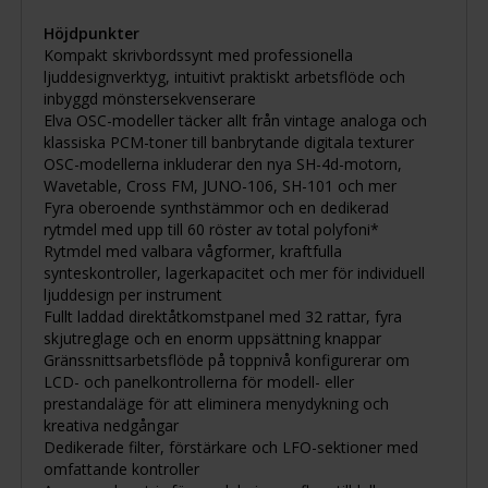
Höjdpunkter
Kompakt skrivbordssynt med professionella
ljuddesignverktyg, intuitivt praktiskt arbetsflöde och
inbyggd mönstersekvenserare
Elva OSC-modeller täcker allt från vintage analoga och
klassiska PCM-toner till banbrytande digitala texturer
OSC-modellerna inkluderar den nya SH-4d-motorn,
Wavetable, Cross FM, JUNO-106, SH-101 och mer
Fyra oberoende synthstämmor och en dedikerad
rytmdel med upp till 60 röster av total polyfoni*
Rytmdel med valbara vågformer, kraftfulla
synteskontroller, lagerkapacitet och mer för individuell
ljuddesign per instrument
Fullt laddad direktåtkomstpanel med 32 rattar, fyra
skjutreglage och en enorm uppsättning knappar
Gränssnittsarbetsflöde på toppnivå konfigurerar om
LCD- och panelkontrollerna för modell- eller
prestandaläge för att eliminera menydykning och
kreativa nedgångar
Dedikerade filter, förstärkare och LFO-sektioner med
omfattande kontroller