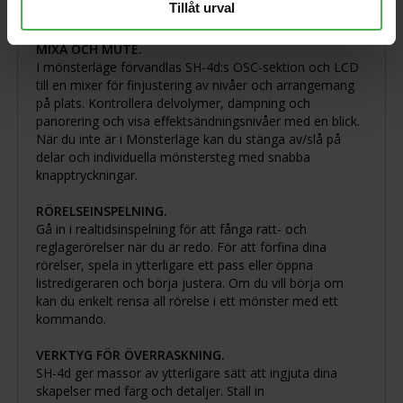
Tillåt urval
prestandafunktioner.
MIXA OCH MUTE.
I mönsterläge förvandlas SH-4d:s OSC-sektion och LCD
till en mixer för finjustering av nivåer och arrangemang
på plats. Kontrollera delvolymer, dämpning och
panorering och visa effektsändningsnivåer med en blick.
När du inte är i Mönsterläge kan du stänga av/slå på
delar och individuella mönstersteg med snabba
knapptryckningar.
RÖRELSEINSPELNING.
Gå in i realtidsinspelning för att fånga ratt- och
reglagerörelser när du är redo. För att förfina dina
rörelser, spela in ytterligare ett pass eller öppna
listredigeraren och börja justera. Om du vill börja om
kan du enkelt rensa all rörelse i ett mönster med ett
kommando.
VERKTYG FÖR ÖVERRASKNING.
SH-4d ger massor av ytterligare sätt att ingjuta dina
skapelser med färg och detaljer. Ställ in