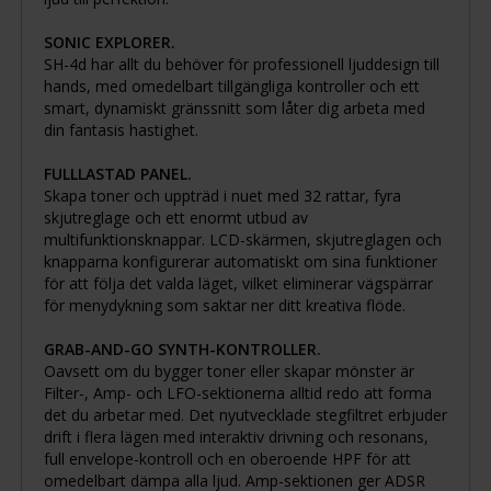
SONIC EXPLORER.
SH-4d har allt du behöver för professionell ljuddesign till
hands, med omedelbart tillgängliga kontroller och ett
smart, dynamiskt gränssnitt som låter dig arbeta med
din fantasis hastighet.
FULLLASTAD PANEL.
Skapa toner och uppträd i nuet med 32 rattar, fyra
skjutreglage och ett enormt utbud av
multifunktionsknappar. LCD-skärmen, skjutreglagen och
knapparna konfigurerar automatiskt om sina funktioner
för att följa det valda läget, vilket eliminerar vägspärrar
för menydykning som saktar ner ditt kreativa flöde.
GRAB-AND-GO SYNTH-KONTROLLER.
Oavsett om du bygger toner eller skapar mönster är
Filter-, Amp- och LFO-sektionerna alltid redo att forma
det du arbetar med. Det nyutvecklade stegfiltret erbjuder
drift i flera lägen med interaktiv drivning och resonans,
full envelope-kontroll och en oberoende HPF för att
omedelbart dämpa alla ljud. Amp-sektionen ger ADSR