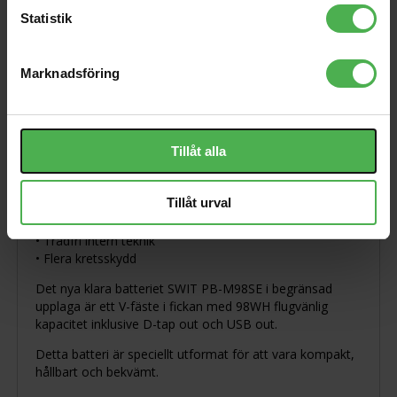
Produktbeskrivning
Statistik
Marknadsföring
Visa orginaltexten
• Litet V-monterat batteri, fickpassform
• 98Wh/6,8Ah flugvänlig kapacitet
Tillåt alla
• Max 100W/8A konstant belastning
• 1x D-tap-utgång & laddningsingång
• 1x USB 5V/2A-utgång
Tillåt urval
• 5-stegs LED-strömindikator
• Ströminformation för både SONY & RED
• Trådfri intern teknik
• Flera kretsskydd
Det nya klara batteriet SWIT PB-M98SE i begränsad
upplaga är ett V-fäste i fickan med 98WH flugvänlig
kapacitet inklusive D-tap out och USB out.
Detta batteri är speciellt utformat för att vara kompakt,
hållbart och bekvämt.