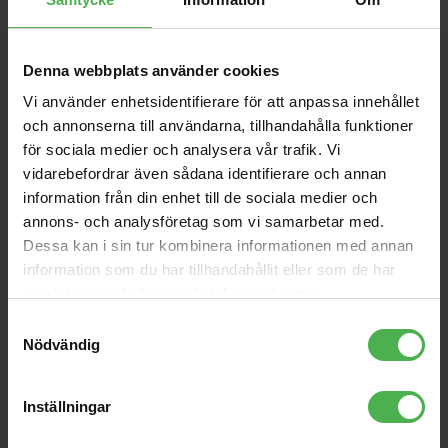
LP 12-inch Antistatic
FetHead
Inner Sleeves white 25-
229 kr
875 kr
Denna webbplats använder cookies
pack
Vi använder enhetsidentifierare för att anpassa innehållet
Tracks
1xXLR > 1xXLR Blue 1.5m
och annonserna till användarna, tillhandahålla funktioner
729 kr
153 kr
för sociala medier och analysera vår trafik. Vi
vidarebefordrar även sådana identifierare och annan
TS12S Active Subwoofer
MS-70CDR+
information från din enhet till de sociala medier och
5599 kr
1490 kr
annons- och analysföretag som vi samarbetar med.
Dessa kan i sin tur kombinera informationen med annan
2xRCA Ma > 2x6.3mm Ma
CDJ-1500X
information som du har tillhandahållit eller som de har
MO 1m
229 kr
18999 kr
samlat in när du har använt deras tjänster.
Samtyckesval
USB 2.0 A-B Black
Nödvändig
Straight 2m
230 kr
Inställningar