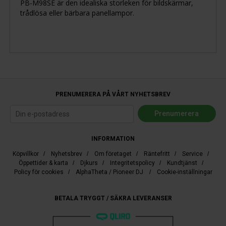
PB-M98SE är den idealiska storleken för bildskärmar,
trådlösa eller bärbara panellampor.
PRENUMERERA PÅ VÅRT NYHETSBREV
INFORMATION
Köpvillkor
/
Nyhetsbrev
/
Om företaget
/
Räntefritt
/
Service
/
Öppettider & karta
/
Djkurs
/
Integritetspolicy
/
Kundtjänst
/
Policy för cookies
/
AlphaTheta / Pioneer DJ
/
Cookie-inställningar
BETALA TRYGGT / SÄKRA LEVERANSER