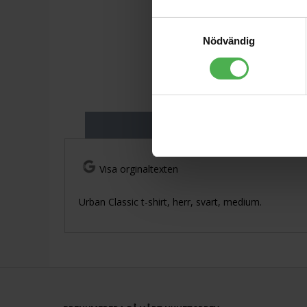
Samtyckesval
Nödvändig
Produktbeskriv
Visa orginaltexten
Urban Classic t-shirt, herr, svart, medium.