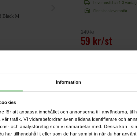
local_shipping
Leveranstid ca 1-3 vardag
arrow_forward_ios
warehouse
Finns hos leverantör.
149 kr
59 kr/st
Information
Andra som handlade Urban Cl
cookies
1x6.3mm Ma ST >
1xXLR Ma 1m
e för att anpassa innehållet och annonserna till användarna, tillh
150 kr
vår trafik. Vi vidarebefordrar även sådana identifierare och anna
nnons- och analysföretag som vi samarbetar med. Dessa kan i sin
GSP3202 Studio
Monitor Speaker
har tillhandahållit eller som de har samlat in när du har använt 