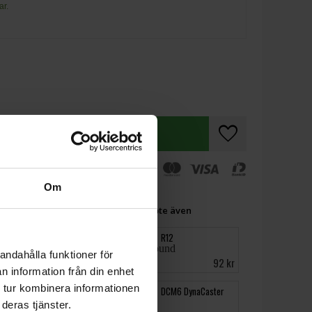
ar.
favorite
shopping_cart
KÖP
Om
assics Basic Tee TB168 Black M köpte även
FetHead
R12
andahålla funktioner för
875 kr
92 kr
n information från din enhet
 tur kombinera informationen
Pedalboard Tape 100
DCM6 DynaCaster
cm
deras tjänster.