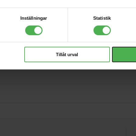
979 kr
Stand
HD600 Replacement
Inställningar
Statistik
Earpads Pair
399 kr
Tillåt urval
ning