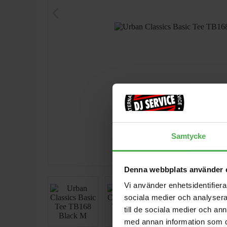
arrow_back_ios
Samtycke
Denna webbplats använder 
Vi använder enhetsidentifierar
sociala medier och analysera 
till de sociala medier och a
med annan information som du 