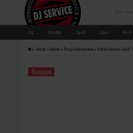
DJ
Studio
Ljud
Ljus
HI-FI
»
Övrigt
»
Kläder
»
Övriga Märken Man
»
Urban Classics Basic 
Kampanj