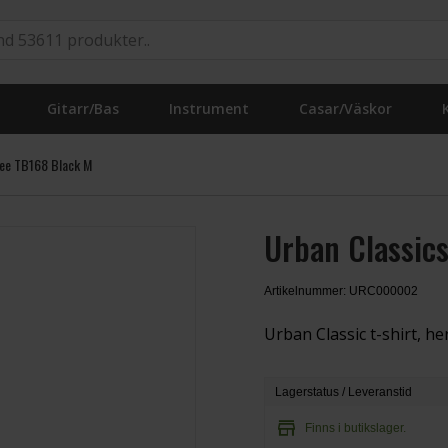
Gitarr/Bas
Instrument
Casar/Väskor
Tee TB168 Black M
Urban Classics
Artikelnummer: URC000002
Urban Classic t-shirt, he
Lagerstatus / Leveranstid
store
Finns i butikslager.