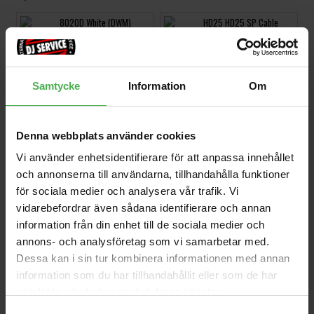
8020D White (DWM)
HD25 HD25 SP Cable
clamp set
5090 kr
45 kr
USB > 9V DC power
1x6.3mm Ma ST >
Samtycke
Information
Om
centre+ tip size
1x6.3mm Ma ST 0.6m
268 kr
134 kr
5.5/2.1mm & 5.5/2.5mm
VS-Box 100/1 White
GXF-132
Denna webbplats använder cookies
599 kr
150 kr
Vi använder enhetsidentifierare för att anpassa innehållet
och annonserna till användarna, tillhandahålla funktioner
MIDI-Cable 0.75m Blue
RCC-10-2814 3m
för sociala medier och analysera vår trafik. Vi
86 kr
214 kr
vidarebefordrar även sådana identifierare och annan
information från din enhet till de sociala medier och
1x3.5mm Ma > 2x3.5mm
annons- och analysföretag som vi samarbetar med.
Fe
83 kr
Dessa kan i sin tur kombinera informationen med annan
information som du har tillhandahållit eller som de har
samlat in när du har använt deras tjänster.
Samtyckesval