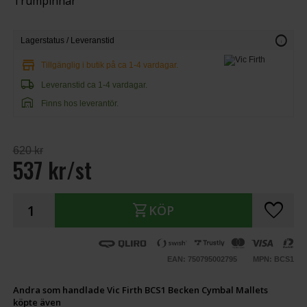
Trumpinnar
info
Lagerstatus / Leveranstid
store
Tillgänglig i butik på ca 1-4 vardagar.
local_shipping
Leveranstid ca 1-4 vardagar.
warehouse
Finns hos leverantör.
620 kr
537 kr/st
favorite
shopping_cart
KÖP
EAN: 750795002795
MPN: BCS1
Andra som handlade Vic Firth BCS1 Becken Cymbal Mallets
köpte även