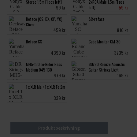
Stereo 1.5m [1 pcs left]
2xRCA Male 1.5m [1 pcs
99 kr
59 kr
left]
Reface (CS, DX, CP, YC)
SC-reface
Cover
459 kr
816 kr
Reface CS
Cube Monitor CM-30
4390 kr
3735 kr
MH5-130 Lo-Rider Bass
80/20 Bronze Acoustic
Medium 045-130
Guitar Strings Light
479 kr
169 kr
1 x XLR Ma > 1 x XLR Fe 2m
339 kr
Produktbeskrivning