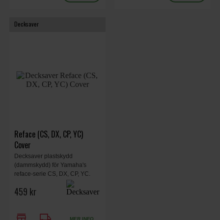
Decksaver
Reface (CS, DX, CP, YC)
Cover
Decksaver plastskydd
(dammskydd) för Yamaha's
reface-serie CS, DX, CP, YC.
459 kr
store
local_shipping
MER INFO