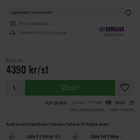
info
Lagerstatus / Leveranstid
store
Finns i butikslager.
local_shipping
Leveranstid ca 1-3 vardagar.
6121 kr
4390 kr/st
favorite
shopping_cart
KÖP
EAN: 4957812585606
MPN: ZP84700
Andra som handlade Yamaha Reface CP köpte även
Cable 6.3 Stereo- 6.3
Cable 2x6.3 Mono -