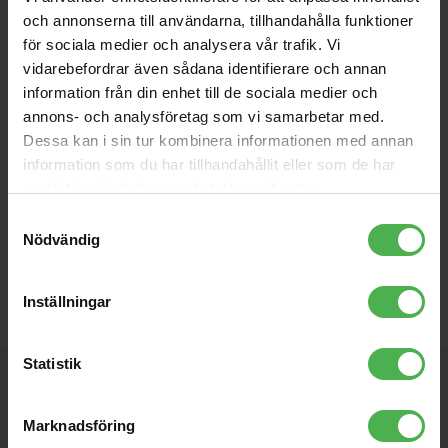
och annonserna till användarna, tillhandahålla funktioner
för sociala medier och analysera vår trafik. Vi
vidarebefordrar även sådana identifierare och annan
GH01-C Twistlock Strap
GH02-B Twistlock Strap
information från din enhet till de sociala medier och
Button Chrome
Button Gold
annons- och analysföretag som vi samarbetar med.
Twistlock, Kromad finish, varje
TWISTLOCK STRAPLOCKS
Dessa kan i sin tur kombinera informationen med annan
uppsättning innehåller
information som du har tillhandahållit eller som de har
skumbrickor, fyra skruvar och två
samlat in när du har använt deras tjänster.
lås.
39 kr
19 kr
Samtyckesval
195 kr
195 kr
Nödvändig
store
local_shipping
store
local_shipping
Inställningar
Statistik
PRENUMERERA PÅ VÅRT NYHETSBREV
Marknadsföring