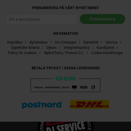
PRENUMERERA PÅ VÅRT NYHETSBREV
INFORMATION
Köpvillkor
/
Nyhetsbrev
/
Om företaget
/
Räntefritt
/
Service
/
Öppettider & karta
/
Djkurs
/
Integritetspolicy
/
Kundtjänst
/
Policy för cookies
/
AlphaTheta / Pioneer DJ
/
Cookie-inställningar
BETALA TRYGGT / SÄKRA LEVERANSER