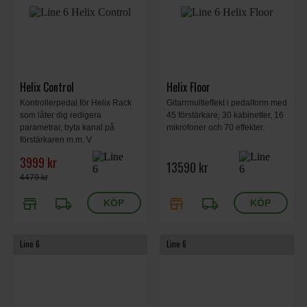
Helix Control
Helix Floor
Kontrollerpedal för Helix Rack
Gitarrmultieffekt i pedalform med
som låter dig redigera
45 förstärkare, 30 kabinetter, 16
parametrar, byta kanal på
mikrofoner och 70 effekter.
förstärkaren m.m. V
3999 kr
13590 kr
4479 kr
store
local_shipping
store
local_shipping
Line 6
Line 6