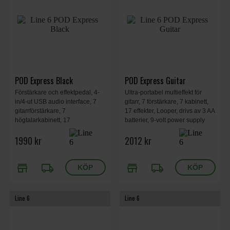
POD Express Black
POD Express Guitar
Förstärkare och effektpedal, 4-
Ultra-portabel multieffekt för
in/4-ut USB audio interface, 7
gitarr, 7 förstärkare, 7 kabinett,
gitarrförstärkare, 7
17 effekter, Looper, drivs av 3 AA
högtalarkabinett, 17
batterier, 9-volt power supply
gitarreffekter, Looper, Stereo
som tillval, USB-C audio
1990 kr
2012 kr
Main Outputs, Stereo
interface.
Headphone Output, 3 AA-
batterier.
store
local_shipping
store
local_shipping
Line 6
Line 6