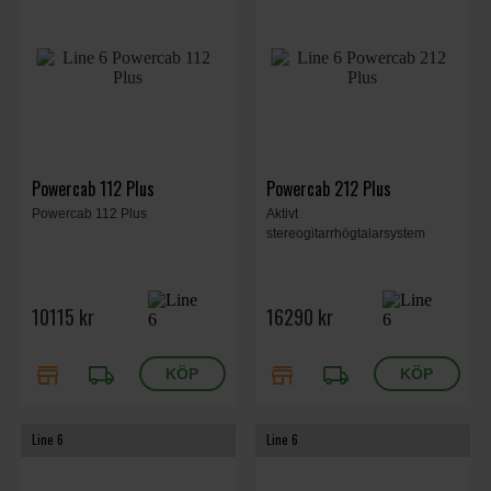
Powercab 112 Plus
Powercab 212 Plus
Powercab 112 Plus
Aktivt
stereogitarrhögtalarsystem
10115 kr
16290 kr
store
local_shipping
store
local_shipping
Line 6
Line 6