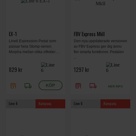
EX-1
FBV Express MkII
Line6 Expression Pedal som
Den nya uppdaterade versionen
passar hela Stomp-serien.
av FBV Express ger dig ännu
Morpha mellan olika effekter....
fler smarta funktioner. Pedalen
...
829 kr
1297 kr
store
local_shipping
store
local_shipping
MER INFO
Line 6
Kampanj
Line 6
Kampanj