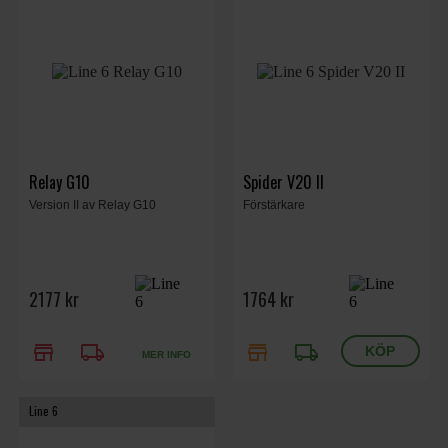
Relay G10
Spider V20 II
Version II av Relay G10
Förstärkare
2177 kr
1764 kr
store
local_shipping
store
local_shipping
MER INFO
Line 6