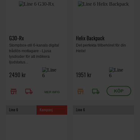
G30-Rx
Helix Backpack
Stompbox-stil 6-kanals digital
Det perfekta tillbehöret för din
trådlös mottagare - Ljusa
Helix!
lysdioder för att indikera
ljudstatus...
2490 kr
1951 kr
store
local_shipping
store
local_shipping
MER INFO
Line 6
Kampanj
Line 6