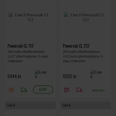
Powercab CL 112
Powercab CL 212
100 watts effektförstärkare,
200 watts effektförstärkare,
1x12" gitarrhögtalare, 6-vägs
2x12-tums gitarrhögtalare, 6-
röstkodare
vägs röstkodare
5444 kr
6555 kr
store
local_shipping
store
local_shipping
MER INFO
Line 6
Line 6