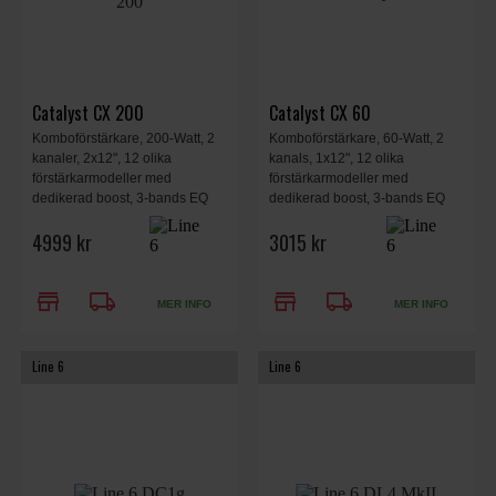
Catalyst CX 200
Catalyst CX 60
Komboförstärkare, 200-Watt, 2
Komboförstärkare, 60-Watt, 2
kanaler, 2x12", 12 olika
kanals, 1x12", 12 olika
förstärkarmodeller med
förstärkarmodeller med
dedikerad boost, 3-bands EQ
dedikerad boost, 3-bands EQ
med presence, 24 olika effekter,
med presence, 24 olika effekter,
4999 kr
3015 kr
effektloop, ställbar output power,
effektloop, ställbar output power,
2-kanals audio interface, MIDI In
2-kanals audio interface, MIDI In
via DIN.
via DIN.
store
local_shipping
store
local_shipping
MER INFO
MER INFO
Line 6
Line 6