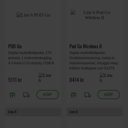
POD Go
Pod Go Wireless II
Digital multieffektpedal, 270
Digital multieffektpedal,
presets, 1 instrumentingång,
förstärkarsimulering, ladda in
4.3-tums LCD-display, USB-B
impulsresponser, inbyggd relay
trådlös mottagare och G10TII
sändare, 300 presets, USB-
5111 kr
8414 kr
ljudkort 4 in/ut, expressionpedal.
store
local_shipping
store
local_shipping
Line 6
Line 6