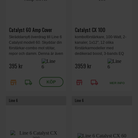
Catalyst 60 Amp Cover
Catalyst CX 100
Skräddarsytt överdrag till Line 6
komboförstärkare, 100-Watt, 2-
Catalyst modell 60. Skyddar din
kanaler, 1x12", 12 olika
förstärkar-combo mot stötar,
förstärkarmodeller med
repor och damm. Denna är även
dedikerad boost, 3-bands EQ
vattenavvisande. Catalyst logo
med presence, 24 olika effekter,
395 kr
3959 kr
på utsidan.
effektloop, ställbar output power,
2-kanals audio interface, MIDI In
via DIN.
store
local_shipping
store
local_shipping
MER INFO
Line 6
Line 6