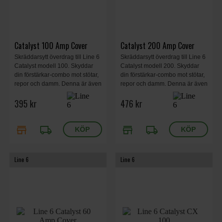
Catalyst 100 Amp Cover
Catalyst 200 Amp Cover
Skräddarsytt överdrag till Line 6
Skräddarsytt överdrag till Line 6
Catalyst modell 100. Skyddar
Catalyst modell 200. Skyddar
din förstärkar-combo mot stötar,
din förstärkar-combo mot stötar,
repor och damm. Denna är även
repor och damm. Denna är även
vattenavvisande. Catalyst logo
vattenavvisande. Catalyst logo
395 kr
476 kr
på utsidan.
på utsidan.
store
local_shipping
store
local_shipping
Line 6
Line 6