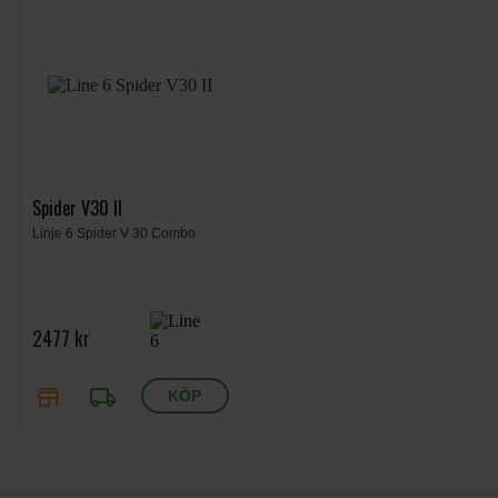
Spider V30 II
Linje 6 Spider V 30 Combo
2477 kr
store
local_shipping