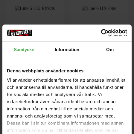
HX Effects
HX One
Line 6 HX Effects Guitar Effects
Multieffektpedal för gitarr, stereo,
Samtycke
Information
Om
Processor
250+ effekter, enkel och intuitiv
kontroll, flux, justerbar
impedans, MIDI in/ut/thru, true
bypass, buffered DSP bypass,
Denna webbplats använder cookies
6299 kr
3090 kr
128 preset slots, USB-C, 9V
Vi använder enhetsidentifierare för att anpassa innehållet
nätadapter. 6x9.5x12.5 cm.
och annonserna till användarna, tillhandahålla funktioner
store
local_shipping
store
local_shipping
för sociala medier och analysera vår trafik. Vi
vidarebefordrar även sådana identifierare och annan
information från din enhet till de sociala medier och
Line 6
Line 6
annons- och analysföretag som vi samarbetar med.
Dessa kan i sin tur kombinera informationen med annan
information som du har tillhandahållit eller som de har