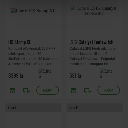
HX Stomp XL
LSF2 Catalyst Footswitch
Kompakt effektpedal, 150 + 77
Catalyst LSF2 Footswitch är en
effekttyper, mer än 80
robust fotpedal till Line 6
förstärkare, mer än 40 kabinetter
Catalyst förstärkare. Fotpedal i
& effekter, DSP, USB-ljudkort,
metall med 2 knappar för
iPhone-/iPad-kompatibel. Svart.
Channel och Effect on/off.
8399 kr
531 kr
Kompatibel med Catalyst Edit
App. TRS kabel medföljer.
store
local_shipping
store
local_shipping
Line 6
Line 6