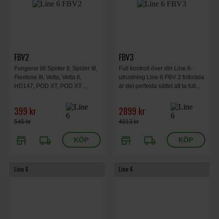
FBV2
FBV3
Fungerar till Spider II, Spider III,
Full kontroll över din Line 6-
Flextone III, Vetta, Vetta II,
utrustning Line 6 FBV 3 fotbräda
HD147, POD XT, POD XT ...
är det perfekta sättet att ta full...
399 kr
2899 kr
545 kr
4013 kr
store
local_shipping
store
local_shipping
Line 6
Line 6