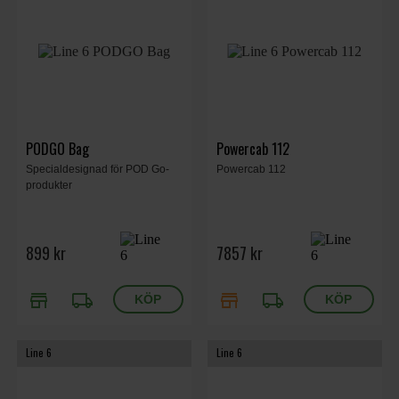
PODGO Bag
Powercab 112
Specialdesignad för POD Go-
Powercab 112
produkter
899 kr
7857 kr
store
local_shipping
store
local_shipping
Line 6
Line 6