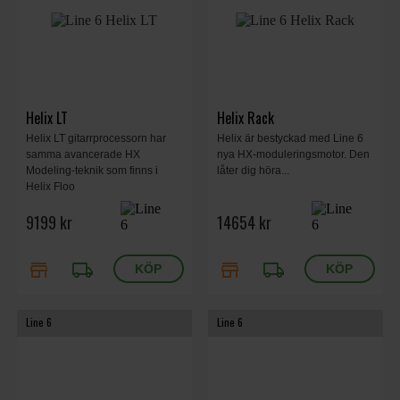
Helix LT
Helix Rack
Helix LT gitarrprocessorn har
Helix är bestyckad med Line 6
samma avancerade HX
nya HX-moduleringsmotor. Den
Modeling-teknik som finns i
låter dig höra...
Helix Floo
9199 kr
14654 kr
store
local_shipping
store
local_shipping
Line 6
Line 6