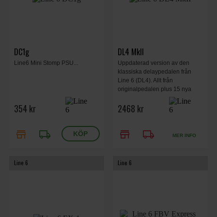
DC1g
DL4 MkII
Line6 Mini Stomp PSU...
Uppdaterad version av den
klassiska delaypedalen från
Line 6 (DL4). Allt från
originalpedalen plus 15 nya
delayeffekter, looper med upp till
354 kr
2468 kr
240 sek inspelningstid, XLR
mikingång och MIDI.
store
local_shipping
store
local_shipping
MER INFO
Line 6
Line 6