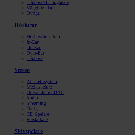
Trådlösa/BT högtalare
Vägghögtalare
Övriga
Hörlurar
Hörlursförstärkare
In-Ear
On-Ear
Over-Ear
Trådlösa
Stereo
Allt-i-ett-system
Mediaspelare
Omvandlare / DAC
Radio
Streaming
Övriga
CD-Spelare
Förstärkare
Skivspelare