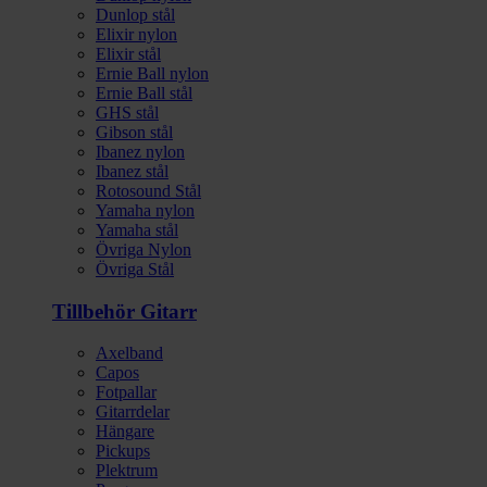
Dunlop stål
Elixir nylon
Elixir stål
Ernie Ball nylon
Ernie Ball stål
GHS stål
Gibson stål
Ibanez nylon
Ibanez stål
Rotosound Stål
Yamaha nylon
Yamaha stål
Övriga Nylon
Övriga Stål
Tillbehör Gitarr
Axelband
Capos
Fotpallar
Gitarrdelar
Hängare
Pickups
Plektrum