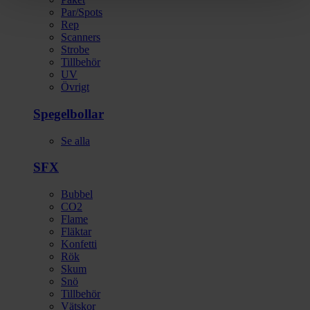
Par/Spots
Rep
Scanners
Strobe
Tillbehör
UV
Övrigt
Spegelbollar
Se alla
SFX
Bubbel
CO2
Flame
Fläktar
Konfetti
Rök
Skum
Snö
Tillbehör
Vätskor