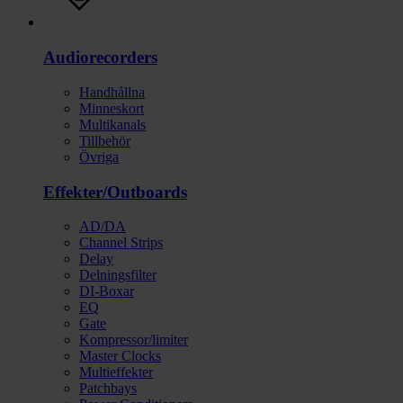
Ljud
Audiorecorders
Handhållna
Minneskort
Multikanals
Tillbehör
Övriga
Effekter/Outboards
AD/DA
Channel Strips
Delay
Delningsfilter
DI-Boxar
EQ
Gate
Kompressor/limiter
Master Clocks
Multieffekter
Patchbays