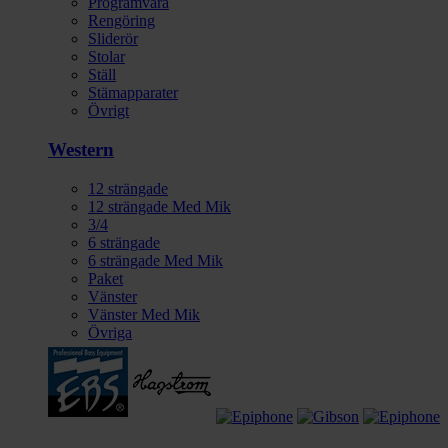
Programvara
Rengöring
Sliderör
Stolar
Ställ
Stämapparater
Övrigt
Western
12 strängade
12 strängade Med Mik
3/4
6 strängade
6 strängade Med Mik
Paket
Vänster
Vänster Med Mik
Övriga