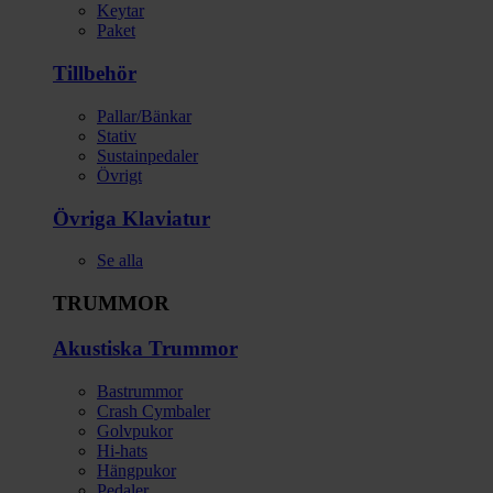
Keytar
Paket
Tillbehör
Pallar/Bänkar
Stativ
Sustainpedaler
Övrigt
Övriga Klaviatur
Se alla
TRUMMOR
Akustiska Trummor
Bastrummor
Crash Cymbaler
Golvpukor
Hi-hats
Hängpukor
Pedaler