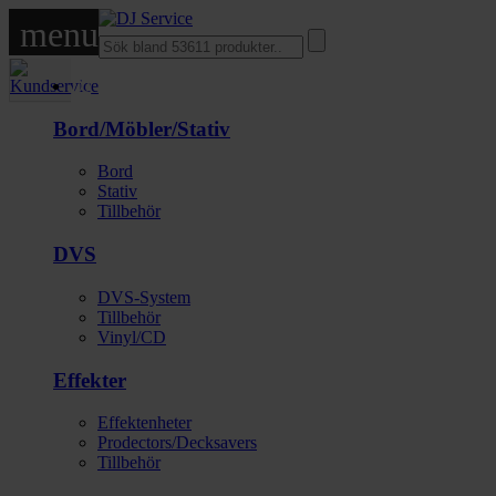
menu
DJ
Bord/Möbler/Stativ
Bord
Stativ
Tillbehör
DVS
DVS-System
Tillbehör
Vinyl/CD
Effekter
Effektenheter
Prodectors/Decksavers
Tillbehör