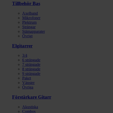
Tillbehör Bas
Axelband
Mikrofoner
Plektrum
Strängar
Stämapparater
Övrigt
Elgitarrer
3/4
6 strängade
7 strängade
8 strängade
9 strängade
Paket
Vänster
Övriga
Förstärkare Gitarr
Akustiska
Combos