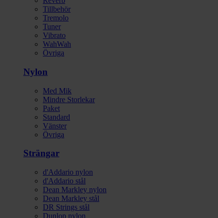
Reverb
Tillbehör
Tremolo
Tuner
Vibrato
WahWah
Övriga
Nylon
Med Mik
Mindre Storlekar
Paket
Standard
Vänster
Övriga
Strängar
d'Addario nylon
d'Addario stål
Dean Markley nylon
Dean Markley stål
DR Strings stål
Dunlop nylon