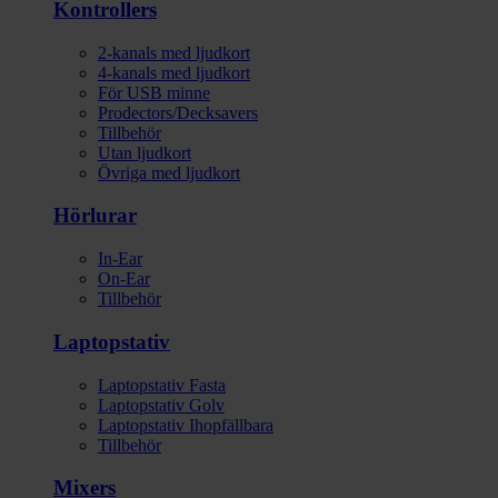
Kontrollers
2-kanals med ljudkort
4-kanals med ljudkort
För USB minne
Prodectors/Decksavers
Tillbehör
Utan ljudkort
Övriga med ljudkort
Hörlurar
In-Ear
On-Ear
Tillbehör
Laptopstativ
Laptopstativ Fasta
Laptopstativ Golv
Laptopstativ Ihopfällbara
Tillbehör
Mixers