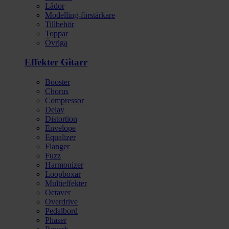
Lådor
Modelling-förstärkare
Tillbehör
Toppar
Övriga
Effekter Gitarr
Booster
Chorus
Compressor
Delay
Distortion
Envelope
Equalizer
Flanger
Fuzz
Harmonizer
Loopboxar
Multieffekter
Octaver
Overdrive
Pedalbord
Phaser