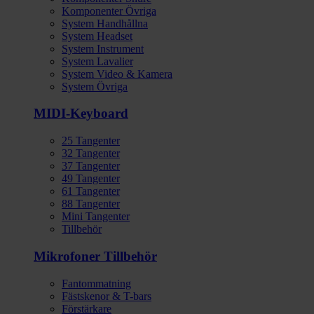
Komponenter Övriga
System Handhållna
System Headset
System Instrument
System Lavalier
System Video & Kamera
System Övriga
MIDI-Keyboard
25 Tangenter
32 Tangenter
37 Tangenter
49 Tangenter
61 Tangenter
88 Tangenter
Mini Tangenter
Tillbehör
Mikrofoner Tillbehör
Fantommatning
Fästskenor & T-bars
Förstärkare