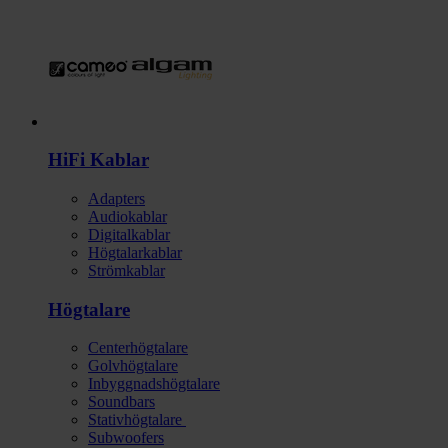
HI-FI
HiFi Kablar
Adapters
Audiokablar
Digitalkablar
Högtalarkablar
Strömkablar
Högtalare
Centerhögtalare
Golvhögtalare
Inbyggnadshögtalare
Soundbars
Stativhögtalare
Subwoofers