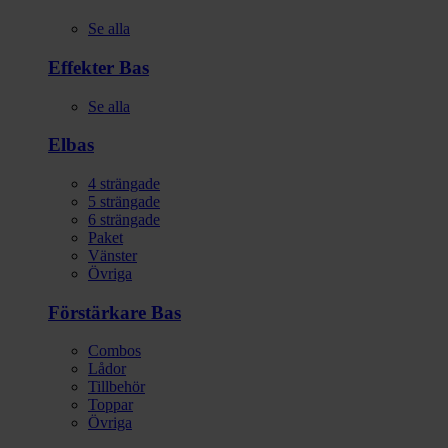
Se alla
Effekter Bas
Se alla
Elbas
4 strängade
5 strängade
6 strängade
Paket
Vänster
Övriga
Förstärkare Bas
Combos
Lådor
Tillbehör
Toppar
Övriga