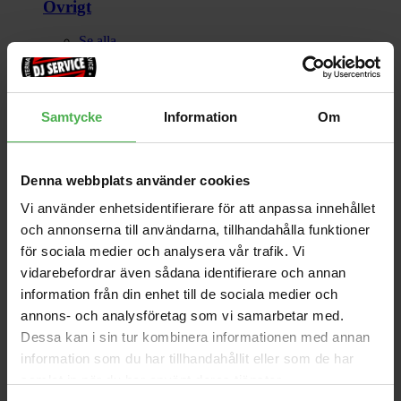
Övrigt
Se alla
Samtycke
Information
Om
Denna webbplats använder cookies
Vi använder enhetsidentifierare för att anpassa innehållet
och annonserna till användarna, tillhandahålla funktioner
för sociala medier och analysera vår trafik. Vi
vidarebefordrar även sådana identifierare och annan
Ljus
information från din enhet till de sociala medier och
annons- och analysföretag som vi samarbetar med.
Glödlampor
Dessa kan i sin tur kombinera informationen med annan
Bajonett Sockel
information som du har tillhandahållit eller som de har
Par lampor
samlat in när du har använt deras tjänster.
Skruv-sockel
Stift-sockel