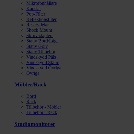
Mikrofonhållare
Kapslar
Pop-Filter
Reflektionsfilter
Reservdelar
Shock Mount
Skruvadapters
Stativ Bord/Låga
Stativ Golv
Stativ Tillbehör
Vindskydd Päls
Vindskydd Skum
Vindskydd Övriga
Övriga
Möbler/Rack
Bord
Rack
Tillbehör - Möbler
Tillbehör - Rack
Studiomonitorer