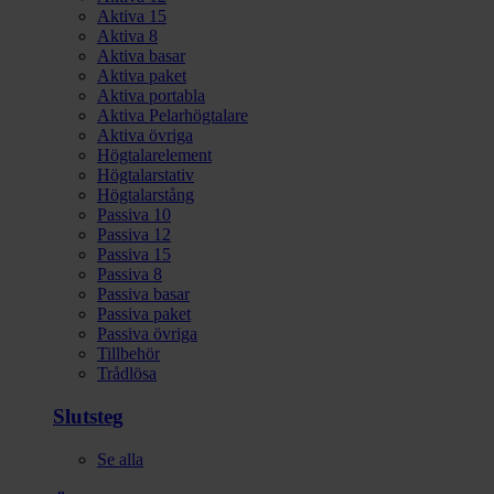
Aktiva 15
Aktiva 8
Aktiva basar
Aktiva paket
Aktiva portabla
Aktiva Pelarhögtalare
Aktiva övriga
Högtalarelement
Högtalarstativ
Högtalarstång
Passiva 10
Passiva 12
Passiva 15
Passiva 8
Passiva basar
Passiva paket
Passiva övriga
Tillbehör
Trådlösa
Slutsteg
Se alla