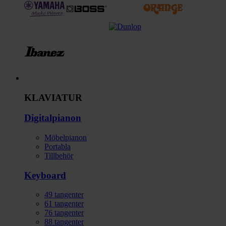
Instrument
KLAVIATUR
Digitalpianon
Möbelpianon
Portabla
Tillbehör
Keyboard
49 tangenter
61 tangenter
76 tangenter
88 tangenter