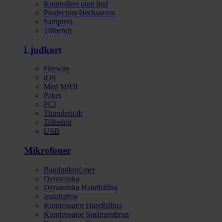
Kontrollers utan ljud
Prodectors/Decksavers
Samplers
Tillbehör
Ljudkort
Firewire
iOS
Med MIDI
Paket
PCI
Thunderbolt
Tillbehör
USB
Mikrofoner
Bandmikrofoner
Dynamiska
Dynamiska Handhållna
Installation
Kondensator Handhållna
Kondensator Småmembran