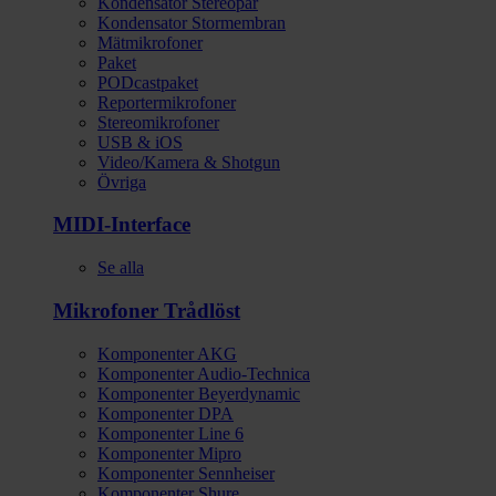
Kondensator Stereopar
Kondensator Stormembran
Mätmikrofoner
Paket
PODcastpaket
Reportermikrofoner
Stereomikrofoner
USB & iOS
Video/Kamera & Shotgun
Övriga
MIDI-Interface
Se alla
Mikrofoner Trådlöst
Komponenter AKG
Komponenter Audio-Technica
Komponenter Beyerdynamic
Komponenter DPA
Komponenter Line 6
Komponenter Mipro
Komponenter Sennheiser
Komponenter Shure