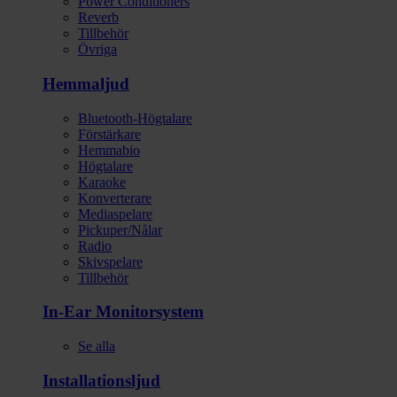
Power Conditioners
Reverb
Tillbehör
Övriga
Hemmaljud
Bluetooth-Högtalare
Förstärkare
Hemmabio
Högtalare
Karaoke
Konverterare
Mediaspelare
Pickuper/Nålar
Radio
Skivspelare
Tillbehör
In-Ear Monitorsystem
Se alla
Installationsljud