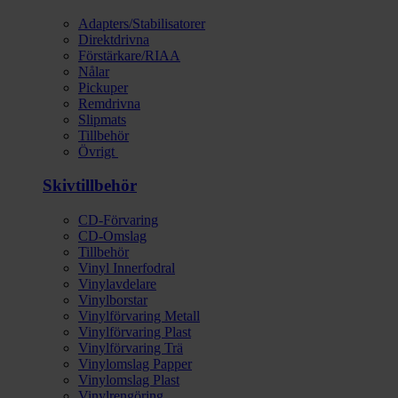
Adapters/Stabilisatorer
Direktdrivna
Förstärkare/RIAA
Nålar
Pickuper
Remdrivna
Slipmats
Tillbehör
Övrigt
Skivtillbehör
CD-Förvaring
CD-Omslag
Tillbehör
Vinyl Innerfodral
Vinylavdelare
Vinylborstar
Vinylförvaring Metall
Vinylförvaring Plast
Vinylförvaring Trä
Vinylomslag Papper
Vinylomslag Plast
Vinylrengöring