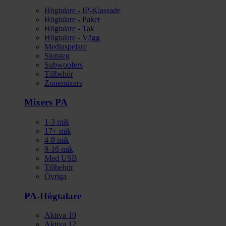
Högtalare - IP-Klassade
Högtalare - Paket
Högtalare - Tak
Högtalare - Vägg
Mediaspelare
Slutsteg
Subwoofers
Tillbehör
Zonemixers
Mixers PA
1-3 mik
17+ mik
4-8 mik
9-16 mik
Med USB
Tillbehör
Övriga
PA-Högtalare
Aktiva 10
Aktiva 12