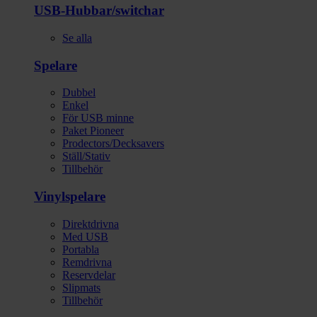
USB-Hubbar/switchar
Se alla
Spelare
Dubbel
Enkel
För USB minne
Paket Pioneer
Prodectors/Decksavers
Ställ/Stativ
Tillbehör
Vinylspelare
Direktdrivna
Med USB
Portabla
Remdrivna
Reservdelar
Slipmats
Tillbehör