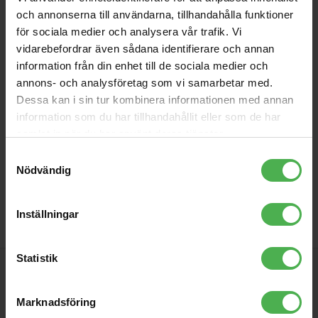
och annonserna till användarna, tillhandahålla funktioner
för sociala medier och analysera vår trafik. Vi
vidarebefordrar även sådana identifierare och annan
MM 4.2 Dual Coil Split Coil
information från din enhet till de sociala medier och
Hum-cancelling Music Man
annons- och analysföretag som vi samarbetar med.
Style Pickup
Dessa kan i sin tur kombinera informationen med annan
Music Man-stil baspickup, Dual
information som du har tillhandahållit eller som de har
coil hum-cancelling-
samlat in när du har använt deras tjänster.
konstruktion, Autentiskt
2290 kr
vintageinspirerat ljud, Alnico V-
Samtyckesval
magneter för varm och
Nödvändig
dynamisk ton, Exponerade
store
local_shipping
polstycken, 48,13 x 101,6 mm
Inställningar
Statistik
PRENUMERERA PÅ VÅRT NYHETSBREV
Marknadsföring