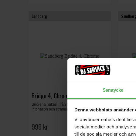
Sandberg
Sandber
Samtycke
Bridge 4, Chrome
Bridge
Snörena hakas i från toppen. Stränghandling,
Snörena 
intonation och strängavstånd är en...
intonatio
Denna webbplats använder 
Vi använder enhetsidentifierar
999 kr
1199 
sociala medier och analysera 
till de sociala medier och a