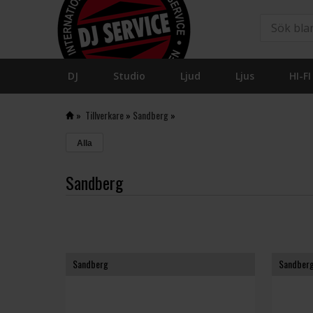
DJ
Studio
Ljud
Ljus
HI-FI
»
Tillverkare
»
Sandberg
»
Alla
Sandberg
Sandberg
Sandber