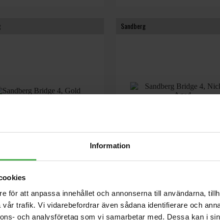
g
Sandberg
Information
 4, Gold
Bridge 4, Nickel Aged
hakas i från toppen. Stränghandling,
Snörena hakas i från toppen. Strängh
n och strängavstånd är en...
intonation och strängavstånd är en...
cookies
e för att anpassa innehållet och annonserna till användarna, tillh
kr
1399 kr
vår trafik. Vi vidarebefordrar även sådana identifierare och anna
nnons- och analysföretag som vi samarbetar med. Dessa kan i sin