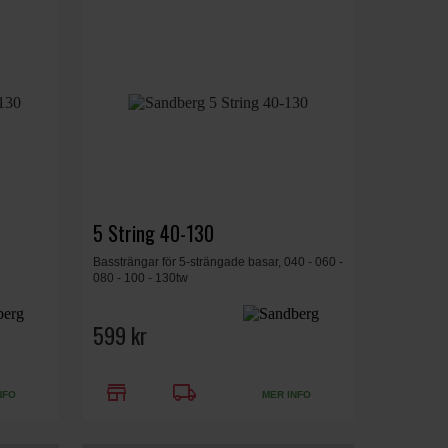
5 String 40-130
Bassträngar för 5-strängade basar, 040 - 060 -
080 - 100 - 130tw
599 kr
store
local_shipping
NFO
MER INFO