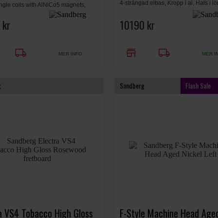
4-strängad elbas, Kropp i al, Hals i lö
ingle coils with AlNiCo5 magnets,
greppbräda i rosenträ, 22 band, San
ue.
Singel Coil pickup. Tobacco High Gl
 kr
10190 kr
local_shipping
store
local_shipping
MER INFO
MER I
g
Sandberg
Flash Sale
a VS4 Tobacco High Gloss
F-Style Machine Head Age