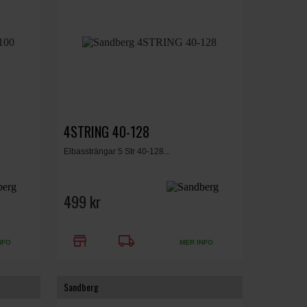
4STRING 40-128
Elbassträngar 5 Str 40-128...
499 kr
store
local_shipping
NFO
MER INFO
Sandberg