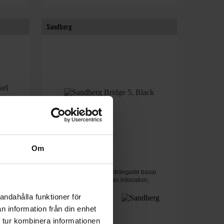
Sandberg
Om
Bridge 5, Black
andling,
Sandberg-bryggor för 5-strängade basar
erbjuder enkel justering av intonation,
strängavstånd och...
andahålla funktioner för
1099 kr
n information från din enhet
 tur kombinera informationen