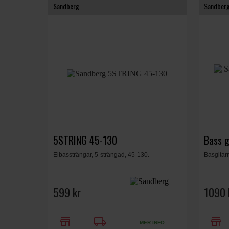
Sandberg
Sandber
5STRING 45-130
Bass 
Elbassträngar, 5-strängad, 45-130.
Basgitar
599 kr
1090 
store
local_shipping
store
MER INFO