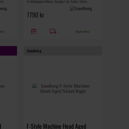
nn,
4 strängad elbas, kropp i al, hals i lönn.
dberg
greppbräda i rosenträ, 22 band, Sandberg
oss
Splitcoil pickup, Creme High Gloss
7790 kr
store
local_shipping
NFO
MER INFO
Sandberg
d
F-Style Machine Head Aged