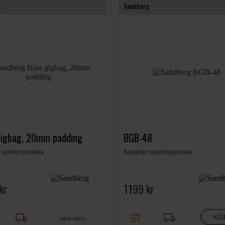
g
Sandberg
gigbag, 20mm padding
BGB-48
r spelningsväska
Basgitarr spelningsväska
kr
1199 kr
local_shipping
store
local_shipping
MER INFO