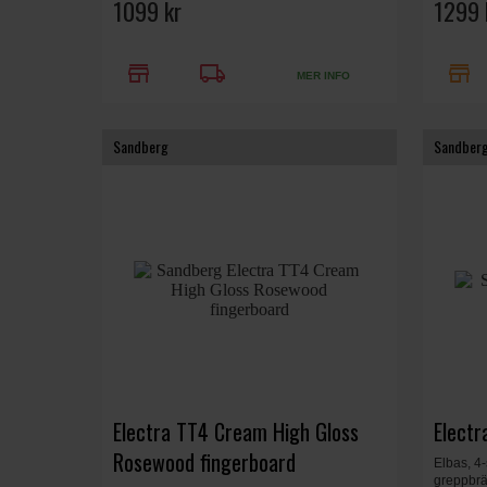
1099 kr
1299 
store
local_shipping
store
MER INFO
Sandberg
Sandber
Electra TT4 Cream High Gloss
Electr
Rosewood fingerboard
Elbas, 4
greppbrä