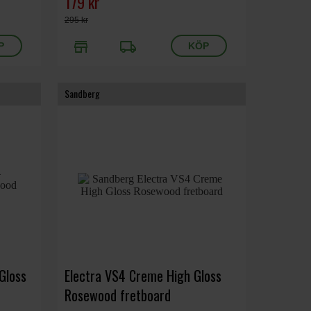
179 kr
295 kr
store
local_shipping
Sandberg
Gloss
Electra VS4 Creme High Gloss
Rosewood fretboard