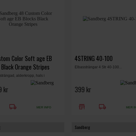
tom Color Soft age EB
4STRING 40-100
 Black Orange Stripes
Elbassträngar 4 Str 40-100...
strängad, alderkropp, hals i
nholts, 22 band, Sandberg VM-
 2-band EQ aktiv/passiv elektronik, 6-
 kr
399 kr
sfog, custom aged finish, , Aged
årdvara. Black Orange Stripes
local_shipping
store
local_shipping
MER INFO
MER I
g
Sandberg