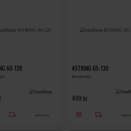
NG 60-128
4STRING 65-130
gar
Bassträngar
r
499 kr
local_shipping
store
local_shipping
MER INFO
MER I