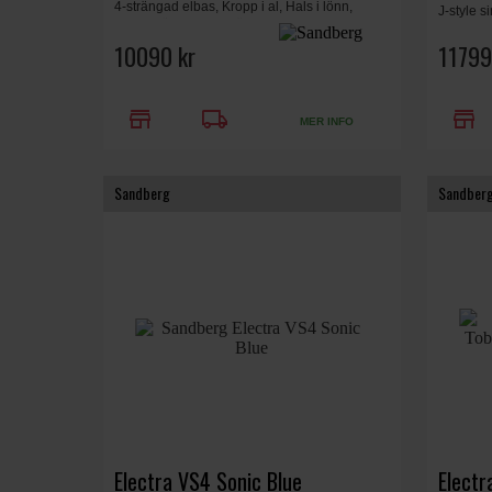
4-strängad elbas, Kropp i al, Hals i lönn,
J-style s
greppbräda i rosenträ, 22 band, Sandberg
Sonic Bl
Singel Coil pickup. Cream High Gloss
10090 kr
11799
store
local_shipping
store
MER INFO
Sandberg
Sandber
Electra VS4 Sonic Blue
Electr