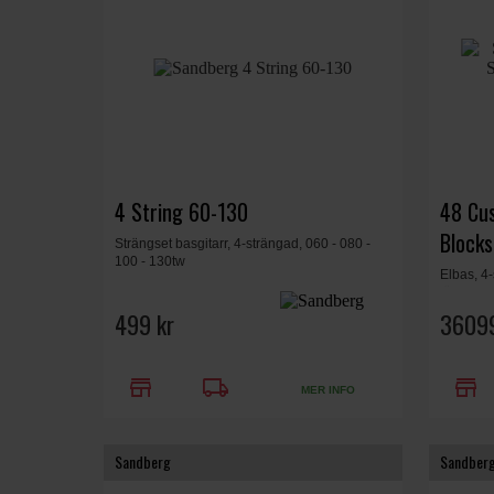
4 String 60-130
48 Cus
Blocks
Strängset basgitarr, 4-strängad, 060 - 080 -
100 - 130tw
Elbas, 4-
lönn/ebe
pickuper,
499 kr
36099
bults hal
Nickel-h
store
local_shipping
store
MER INFO
Sandberg
Sandber