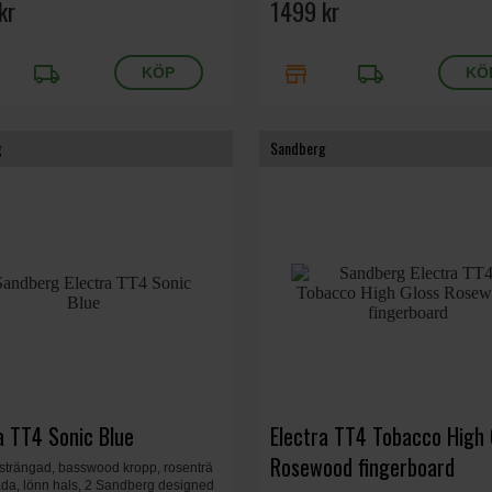
kr
1499 kr
local_shipping
store
local_shipping
g
Sandberg
a TT4 Sonic Blue
Electra TT4 Tobacco High 
Rosewood fingerboard
-strängad, basswood kropp, rosenträ
da, lönn hals, 2 Sandberg designed