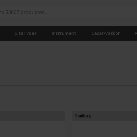
Gitarr/Bas
Instrument
Casar/Väskor
g
Sandberg