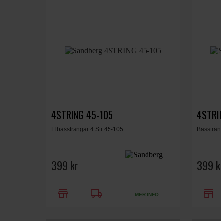
4STRING 45-105
4STRI
Elbassträngar 4 Str 45-105...
Bassträn
399 kr
399 k
store
local_shipping
store
MER INFO