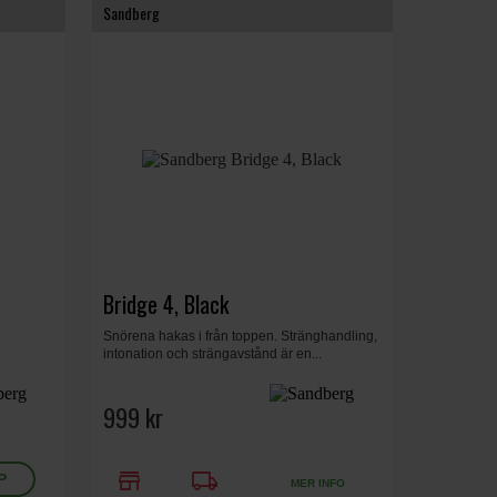
Sandberg
Bridge 4, Black
Snörena hakas i från toppen. Stränghandling,
intonation och strängavstånd är en...
999 kr
store
local_shipping
MER INFO