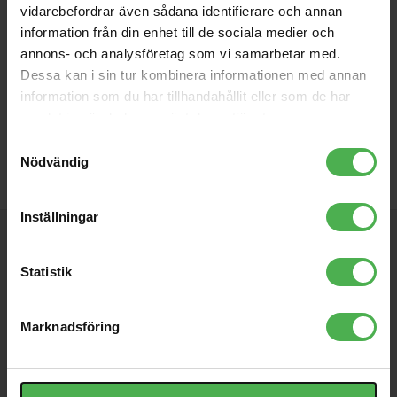
vidarebefordrar även sådana identifierare och annan
information från din enhet till de sociala medier och
annons- och analysföretag som vi samarbetar med.
Dessa kan i sin tur kombinera informationen med annan
information som du har tillhandahållit eller som de har
samlat in när du har använt deras tjänster.
Samtyckesval
Nödvändig
Inställningar
PRENUMERERA PÅ VÅRT NYHETSBREV
Statistik
INFORMATION
Marknadsföring
Köpvillkor
/
Nyhetsbrev
/
Om företaget
/
Räntefritt
/
Service
/
Öppettider & karta
/
Djkurs
/
Integritetspolicy
/
Kundtjänst
/
Policy för cookies
/
AlphaTheta / Pioneer DJ
/
Cookie-inställningar