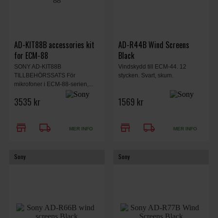
AD-KIT88B accessories kit
AD-R44B Wind Screens
for ECM-88
Black
SONY AD-KIT88B
Vindskydd till ECM-44. 12
TILLBEHÖRSSATS För
stycken. Svart, skum.
mikrofoner i ECM-88-serien,...
3535 kr
1569 kr
store
local_shipping
store
local_shipping
MER INFO
MER INFO
Sony
Sony