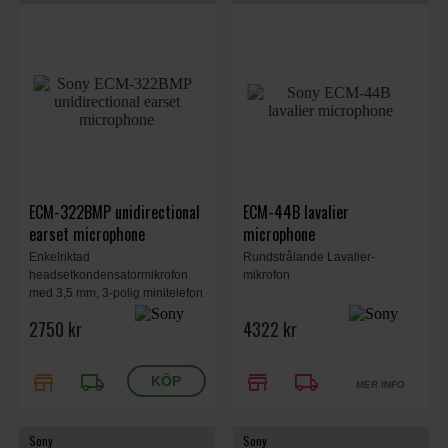
ECM-322BMP unidirectional
ECM-44B lavalier
earset microphone
microphone
Enkelriktad
Rundstrålande Lavalier-
headsetkondensatormikrofon
mikrofon
med 3,5 mm, 3-polig minitelefon
för UWP-serien.
2750 kr
4322 kr
store
local_shipping
store
local_shipping
MER INFO
Sony
Sony