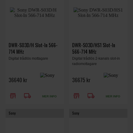
DWR-S03D/H Slot-In 566-
DWR-S03D/HS1 Slot-In
714 MHz
566-714 MHz
Digital trådlös mottagare
Digital trådlös 2-kanals slot-in
radiomottagare
36640 kr
36675 kr
store
local_shipping
store
local_shipping
MER INFO
MER INFO
Sony
Sony