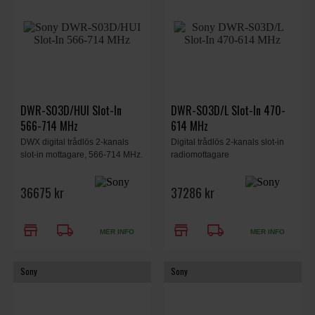
DWR-S03D/HUI Slot-In
DWR-S03D/L Slot-In 470-
566-714 MHz
614 MHz
DWX digital trådlös 2-kanals
Digital trådlös 2-kanals slot-in
slot-in mottagare, 566-714 MHz.
radiomottagare
36675 kr
37286 kr
store
local_shipping
store
local_shipping
MER INFO
MER INFO
Sony
Sony