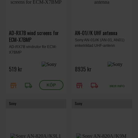
AD-RX7B wind screens for
AN-01//K UHF antenna
ECM-X7BMP
Sony AN-01//K (AN-01, AN01)
enkelriktad UHF-antenn
AD-RX7B vindrutor för ECM-
X7BMP
519 kr
8935 kr
store
local_shipping
store
local_shipping
MER INFO
Sony
Sony