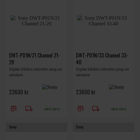
DWT-P01N/21 Channel 21-
DWT-P01N/33 Channel 33-
29
40
Digital trådlös mikrofon plug-on
Digital trådlös mikrofon plug-on
sändare
sändare
23600 kr
23600 kr
store
local_shipping
store
local_shipping
MER INFO
MER INFO
Sony
Sony