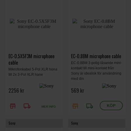
EC-0.5X5F3M microphone
EC-0.8BM microphone cable
cable
EC-0.8BM 3-polig låsande mini-
kontakt till mini-kontakt från
Mikrofonkabel 5-Pol XLR hona
Sony är idealisk för användning
till 2x 3-Pol XLR hane
med din
2256 kr
569 kr
store
local_shipping
store
local_shipping
MER INFO
Sony
Sony