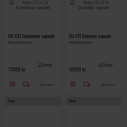
CU-C31 Condenser capsule
CU-F31 Dynamic capsule
Mikrofonkapsel
Mikrofonkapsel
13880 kr
10899 kr
store
local_shipping
store
local_shipping
MER INFO
MER INFO
Sony
Sony