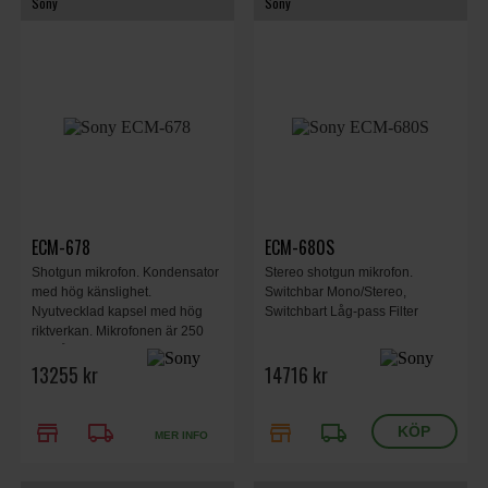
Sony
Sony
ECM-678
ECM-680S
Shotgun mikrofon. Kondensator
Stereo shotgun mikrofon.
med hög känslighet.
Switchbar Mono/Stereo,
Nyutvecklad kapsel med hög
Switchbart Låg-pass Filter
riktverkan. Mikrofonen är 250
mm lång.
13255 kr
14716 kr
store
local_shipping
store
local_shipping
MER INFO