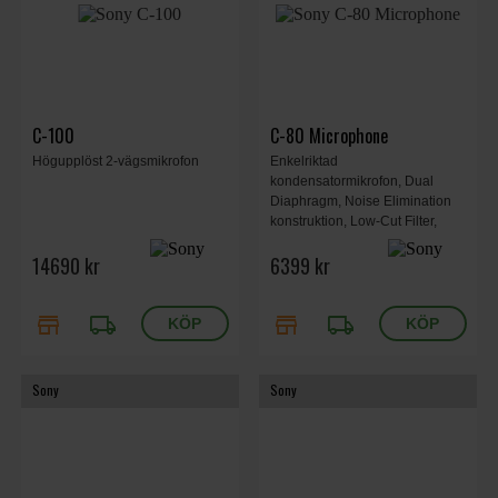
C-100
C-80 Microphone
Högupplöst 2-vägsmikrofon
Enkelriktad
kondensatormikrofon, Dual
Diaphragm, Noise Elimination
konstruktion, Low-Cut Filter,
-10dB Pad Switch, 20Hz-20kHz.
14690 kr
6399 kr
store
local_shipping
store
local_shipping
Sony
Sony