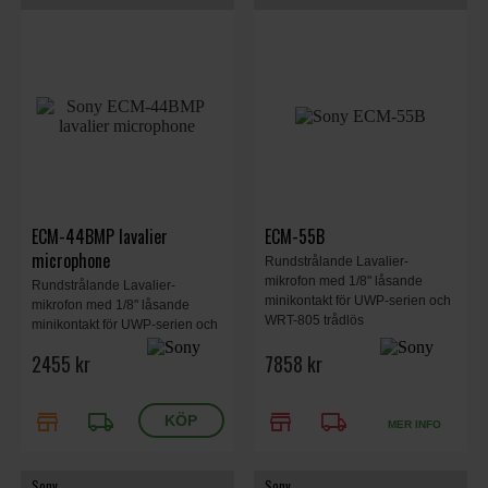
ECM-44BMP lavalier
ECM-55B
microphone
Rundstrålande Lavalier-
mikrofon med 1/8" låsande
Rundstrålande Lavalier-
minikontakt för UWP-serien och
mikrofon med 1/8" låsande
WRT-805 trådlös
minikontakt för UWP-serien och
WRT-805 trådlös
2455 kr
7858 kr
store
local_shipping
store
local_shipping
MER INFO
Sony
Sony