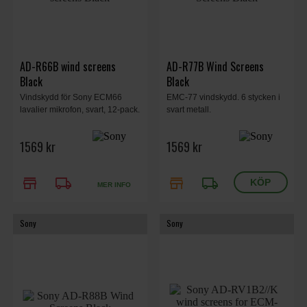
AD-R66B wind screens
AD-R77B Wind Screens
Black
Black
Vindskydd för Sony ECM66
EMC-77 vindskydd. 6 stycken i
lavalier mikrofon, svart, 12-pack.
svart metall.
1569 kr
1569 kr
store
local_shipping
store
local_shipping
MER INFO
Sony
Sony