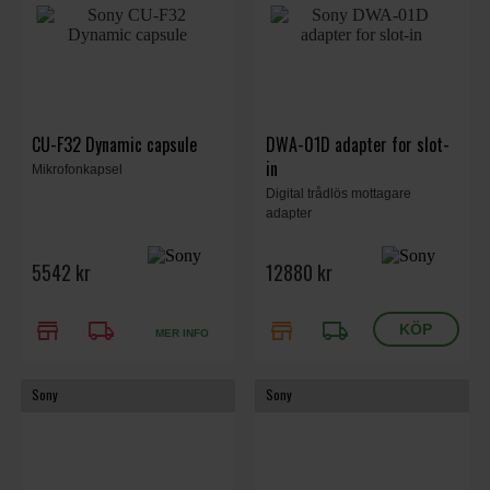
CU-F32 Dynamic capsule
DWA-01D adapter for slot-
in
Mikrofonkapsel
Digital trådlös mottagare
adapter
5542 kr
12880 kr
store
local_shipping
store
local_shipping
MER INFO
Sony
Sony