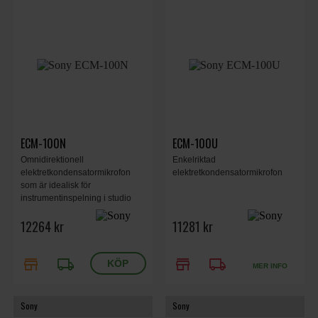
ECM-100N
ECM-100U
Omnidirektionell
Enkelriktad
elektretkondensatormikrofon
elektretkondensatormikrofon
som är idealisk för
instrumentinspelning i studio
och kompatibel med högupplöst
12264 kr
11281 kr
ljud.
store
local_shipping
store
local_shipping
MER INFO
Sony
Sony