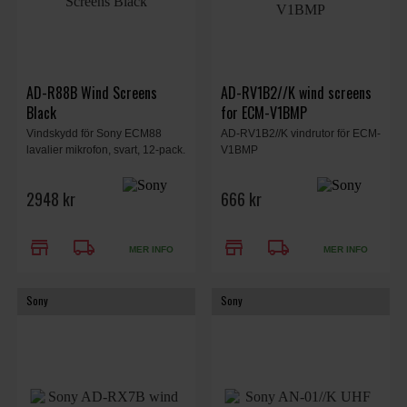
AD-R88B Wind Screens
AD-RV1B2//K wind screens
Black
for ECM-V1BMP
Vindskydd för Sony ECM88
AD-RV1B2//K vindrutor för ECM-
lavalier mikrofon, svart, 12-pack.
V1BMP
2948 kr
666 kr
store
local_shipping
store
local_shipping
MER INFO
MER INFO
Sony
Sony