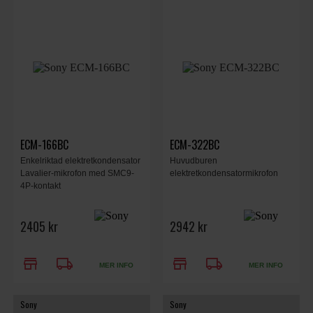
ECM-166BC
ECM-322BC
Enkelriktad elektretkondensator
Huvudburen
Lavalier-mikrofon med SMC9-
elektretkondensatormikrofon
4P-kontakt
2405 kr
2942 kr
store
local_shipping
store
local_shipping
MER INFO
MER INFO
Sony
Sony