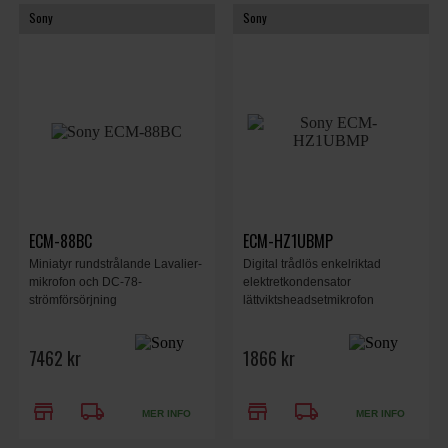
Sony
Sony
ECM-88BC
ECM-HZ1UBMP
Miniatyr rundstrålande Lavalier-
Digital trådlös enkelriktad
mikrofon och DC-78-
elektretkondensator
strömförsörjning
lättviktsheadsetmikrofon
7462 kr
1866 kr
store
local_shipping
store
local_shipping
MER INFO
MER INFO