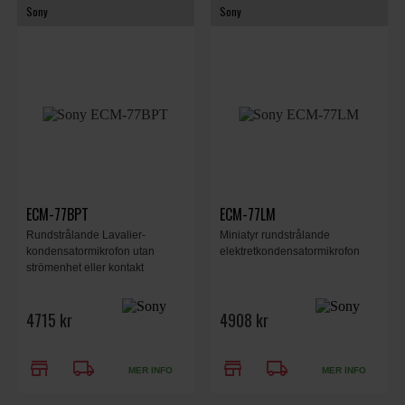
Sony
Sony
ECM-77BPT
ECM-77LM
Rundstrålande Lavalier-
Miniatyr rundstrålande
kondensatormikrofon utan
elektretkondensatormikrofon
strömenhet eller kontakt
4715 kr
4908 kr
store
local_shipping
store
local_shipping
MER INFO
MER INFO