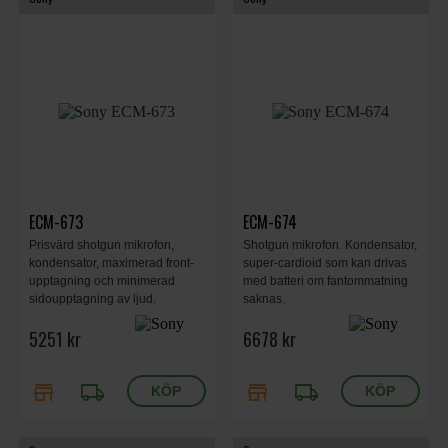
ECM-673
ECM-674
Prisvärd shotgun mikrofon,
Shotgun mikrofon. Kondensator,
kondensator, maximerad front-
super-cardioid som kan drivas
upptagning och minimerad
med batteri om fantommatning
sidoupptagning av ljud.
saknas.
5251 kr
6678 kr
store
local_shipping
store
local_shipping