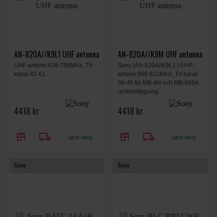
AN-820A//K9L1 UHF antenna
AN-820A//K9M UHF antenna
UHF-antenn:638-758MHz, TV-
Sony (AN-820A//K9L1 ) UHF-
kanal 42-61
antenn:566-622MHz, TV-kanal
30-45 för MB-8N och MB-806A
rackmottagning
4418 kr
4418 kr
store
local_shipping
store
local_shipping
MER INFO
MER INFO
Sony
Sony