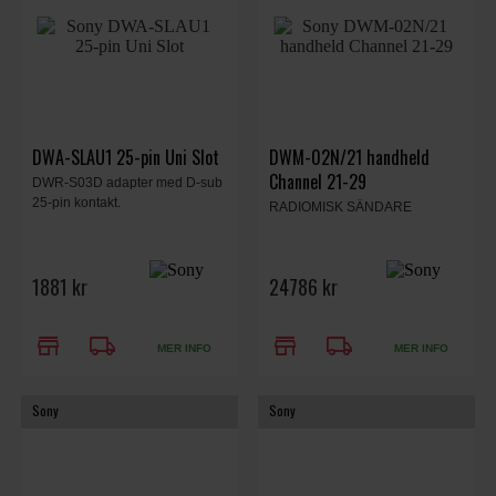
DWA-SLAU1 25-pin Uni Slot
DWM-02N/21 handheld
Channel 21-29
DWR-S03D adapter med D-sub
25-pin kontakt.
RADIOMISK SÄNDARE
1881 kr
24786 kr
store
local_shipping
store
local_shipping
MER INFO
MER INFO
Sony
Sony