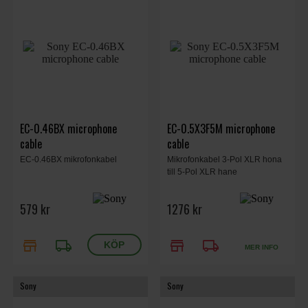
EC-0.46BX microphone
EC-0.5X3F5M microphone
cable
cable
EC-0.46BX mikrofonkabel
Mikrofonkabel 3-Pol XLR hona
till 5-Pol XLR hane
579 kr
1276 kr
store
local_shipping
store
local_shipping
MER INFO
Sony
Sony