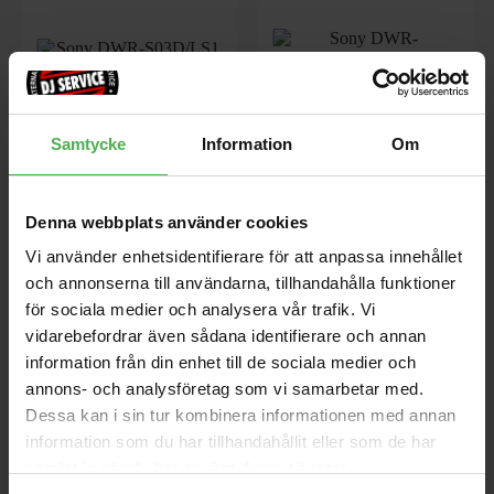
Samtycke
Information
Om
DWR-S03D/LS1 Slot-In
DWR-S03D/LU1 Slot-In
470-614 MHz
470-614 MHz
Denna webbplats använder cookies
Digital trådlös 2-kanals slot-in
Digital trådlös 2-kanals slot-in
radiomottagare
radiomottagare
Vi använder enhetsidentifierare för att anpassa innehållet
och annonserna till användarna, tillhandahålla funktioner
37128 kr
36675 kr
för sociala medier och analysera vår trafik. Vi
vidarebefordrar även sådana identifierare och annan
store
local_shipping
store
local_shipping
information från din enhet till de sociala medier och
MER INFO
MER INFO
annons- och analysföretag som vi samarbetar med.
Dessa kan i sin tur kombinera informationen med annan
Sony
Sony
information som du har tillhandahållit eller som de har
samlat in när du har använt deras tjänster.