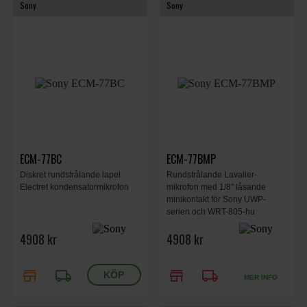
Sony
Sony
ECM-77BC
ECM-77BMP
Diskret rundstrålande lapel
Rundstrålande Lavalier-
Electret kondensatormikrofon
mikrofon med 1/8" låsande
minikontakt för Sony UWP-
serien och WRT-805-hu
4908 kr
4908 kr
store
local_shipping
store
local_shipping
MER INFO