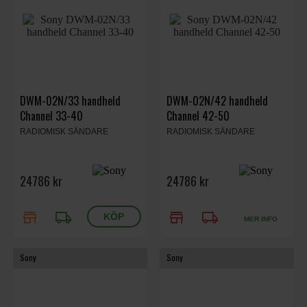
DWM-02N/33 handheld
DWM-02N/42 handheld
Channel 33-40
Channel 42-50
RADIOMISK SÄNDARE
RADIOMISK SÄNDARE
24786 kr
24786 kr
store
local_shipping
store
local_shipping
MER INFO
Sony
Sony