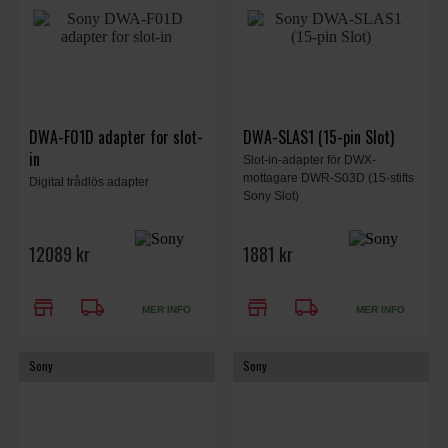
DWA-F01D adapter for slot-
DWA-SLAS1 (15-pin Slot)
in
Slot-in-adapter för DWX-
mottagare DWR-S03D (15-stifts
Digital trådlös adapter
Sony Slot)
12089 kr
1881 kr
store
local_shipping
store
local_shipping
MER INFO
MER INFO
Sony
Sony