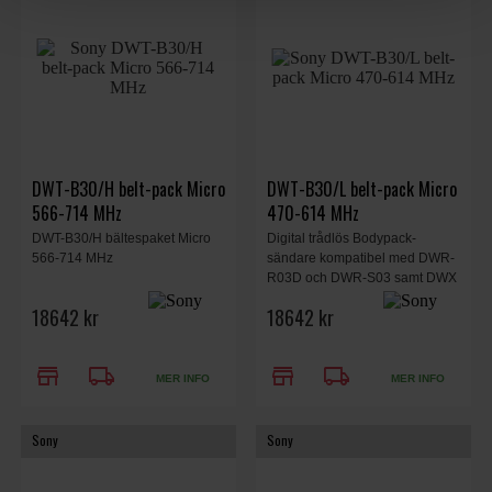
DWT-B30/H belt-pack Micro
DWT-B30/L belt-pack Micro
566-714 MHz
470-614 MHz
DWT-B30/H bältespaket Micro
Digital trådlös Bodypack-
566-714 MHz
sändare kompatibel med DWR-
R03D och DWR-S03 samt DWX
Digital Series mottagare.
18642 kr
18642 kr
store
local_shipping
store
local_shipping
MER INFO
MER INFO
Sony
Sony