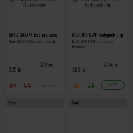
BATC-3AA//K Battery case
BLC-BP2 UWP bodypack clip
Sony BATC-3AA batterifodral
BLC-BP2 UWP bodypack-
klämma
225 kr
382 kr
store
local_shipping
store
local_shipping
MER INFO
Sony
Sony