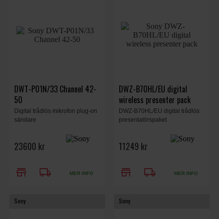
DWT-P01N/33 Channel 42-
DWZ-B70HL/EU digital
50
wireless presenter pack
Digital trådlös mikrofon plug-on
DWZ-B70HL/EU digital trådlös
sändare
presentatörspaket
23600 kr
11249 kr
store
local_shipping
store
local_shipping
MER INFO
MER INFO
Sony
Sony