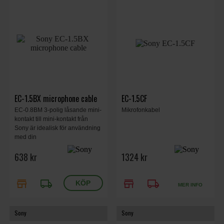
EC-1.5BX microphone cable
EC-1.5CF
EC-0.8BM 3-polig låsande mini-
Mikrofonkabel
kontakt till mini-kontakt från
Sony är idealisk för användning
med din
638 kr
1324 kr
store
local_shipping
store
local_shipping
MER INFO
Sony
Sony