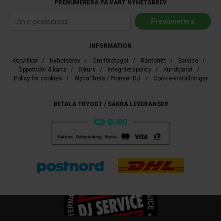
PRENUMERERA PÅ VÅRT NYHETSBREV
INFORMATION
Köpvillkor
/
Nyhetsbrev
/
Om företaget
/
Räntefritt
/
Service
/
Öppettider & karta
/
Djkurs
/
Integritetspolicy
/
Kundtjänst
/
Policy för cookies
/
AlphaTheta / Pioneer DJ
/
Cookie-inställningar
BETALA TRYGGT / SÄKRA LEVERANSER