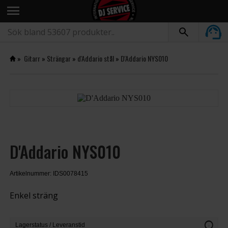
menu
»
Gitarr
»
Strängar
»
d'Addario stål
»
D'Addario NYS010
D'Addario NYS010
Artikelnummer: IDS0078415
Enkel sträng
info
Lagerstatus / Leveranstid