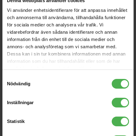
Denna webbplats använder cookies
Double RCA-Angled RCA
1 x XLR Ma > 1 x XLR Fe 2m
Black 3m
Vi använder enhetsidentifierare för att anpassa innehållet
149 kr
339 kr
och annonserna till användarna, tillhandahålla funktioner
PAR-30 230V SMD 11W E-
Powercable powercon
för sociala medier och analysera vår trafik. Vi
27 LED red
3mtr to schuko 3x 2.5
vidarebefordrar även sådana identifierare och annan
245 kr
703 kr
mm
information från din enhet till de sociala medier och
VM-50 Black
EB-4603 Strap Blocks,
annons- och analysföretag som vi samarbetar med.
Black & Red, 4 pc
Dessa kan i sin tur kombinera informationen med annan
2229 kr
56 kr
information som du har tillhandahållit eller som de har
samlat in när du har använt deras tjänster.
2xXLR Ma > 2x6.3mm Ma
MO [3m]
Samtyckesval
195 kr
Nödvändig
Inställningar
Produktbeskrivning
Statistik
Visa orginaltexten