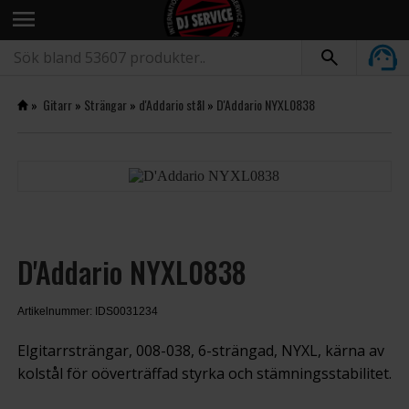
menu
»
Gitarr
»
Strängar
»
d'Addario stål
»
D'Addario NYXL0838
D'Addario NYXL0838
Artikelnummer: IDS0031234
Elgitarrsträngar, 008-038, 6-strängad, NYXL, kärna av
kolstål för oöverträffad styrka och stämningsstabilitet.