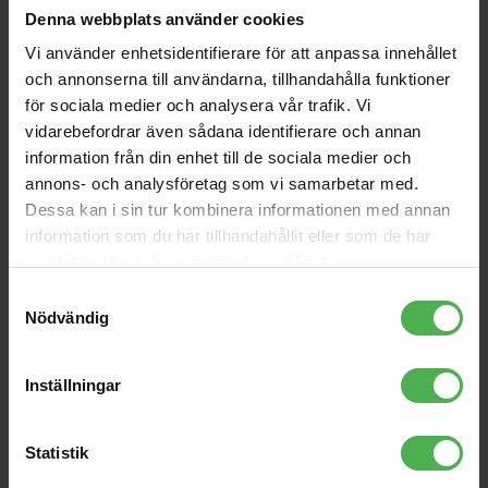
Denna webbplats använder cookies
Delay D7 X2
OBPS-DLX
Vi använder enhetsidentifierare för att anpassa innehållet
2190 kr
430 kr
och annonserna till användarna, tillhandahålla funktioner
för sociala medier och analysera vår trafik. Vi
412P1.50 Tortex Sharp-
NYS010
12/PLYPK
vidarebefordrar även sådana identifierare och annan
120 kr
26 kr
information från din enhet till de sociala medier och
annons- och analysföretag som vi samarbetar med.
1x6.3mm > 1x6.3mm 0.6m
Premium Series XLR-6
Dessa kan i sin tur kombinera informationen med annan
(6-pack)
371 kr
659 kr
information som du har tillhandahållit eller som de har
samlat in när du har använt deras tjänster.
3.5mm ST Ma > 1x6.3mm
MO Ma 0.9m
Samtyckesval
94 kr
Nödvändig
Inställningar
Produktbeskrivning
Statistik