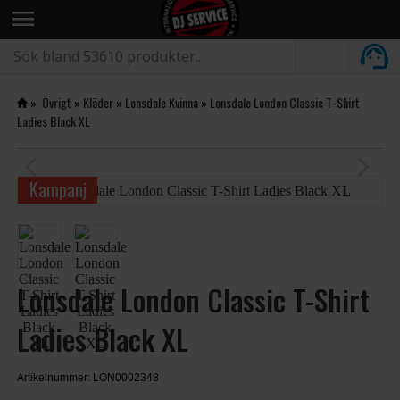
menu
»
Övrigt
»
Kläder
»
Lonsdale Kvinna
»
Lonsdale London Classic T-Shirt
Ladies Black XL
arrow_back_ios
arrow_forward_ios
Kampanj
Lonsdale London Classic T-Shirt
Ladies Black XL
Artikelnummer: LON0002348