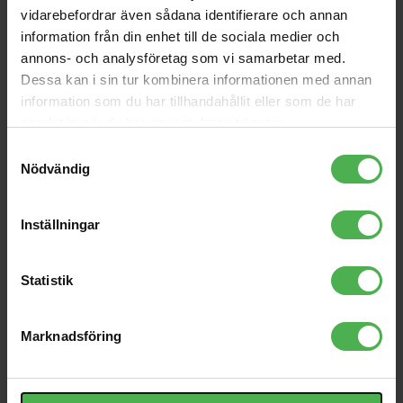
Andra som handlade Lonsdale London Classic T-Shirt Ladies
vidarebefordrar även sådana identifierare och annan
Black XL köpte även
information från din enhet till de sociala medier och
1x6.3mm Ma > 1x3.5mm
Power Link Cable True1
annons- och analysföretag som vi samarbetar med.
Fe
Neutrik 3m
Dessa kan i sin tur kombinera informationen med annan
35 kr
958 kr
information som du har tillhandahållit eller som de har
HS18 Black
1xRCA Fe > 1x6.3mm Ma
samlat in när du har använt deras tjänster.
Samtyckesval
119 kr
55 kr
Nödvändig
Powercon Link Cable 3m
MH5-130 Lo-Rider Bass
Medium 045-130
908 kr
479 kr
Inställningar
Field Audio Cable 3.5mm-
SD-3
2xXLR Socket
Statistik
590 kr
1111 kr
NYNW050
Marknadsföring
49 kr