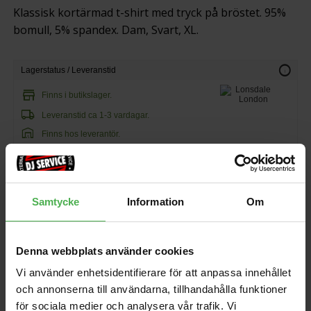
Klassisk kortärmad t-shirt med tryck på bröstet. 95%
bomull, 5% spandex. Dam, Svart, XL.
info
Lagerstatus / Leveranstid
store
Finns i butikslager.
local_shipping
Leveranstid ca 1-3 vardagar.
warehouse
Finns hos leverantör.
350 kr
129 kr/st
Samtycke
Information
Om
favorite
shopping_cart
KÖP
Denna webbplats använder cookies
Vi använder enhetsidentifierare för att anpassa innehållet
och annonserna till användarna, tillhandahålla funktioner
för sociala medier och analysera vår trafik. Vi