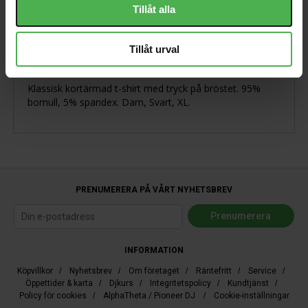
Tillåt alla
Produktbeskrivning
Tillåt urval
Klassisk kortärmad t-shirt med tryck på bröstet. 95%
bomull, 5% spandex. Dam, Svart, XL.
PRENUMERERA PÅ VÅRT NYHETSBREV
INFORMATION
Köpvillkor
/
Nyhetsbrev
/
Om företaget
/
Räntefritt
/
Service
/
Öppettider & karta
/
Djkurs
/
Integritetspolicy
/
Kundtjänst
/
Policy för cookies
/
AlphaTheta / Pioneer DJ
/
Cookie-inställningar