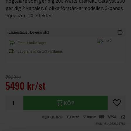
högtalare som ger dig 200 Watts uteffekt. Catalyst 200
ger dig 2 kanaler, 6 olika förstärkarmodeller, 3-bands
equalizer, 20 effekter
info
Lagerstatus / Leveranstid
store
Finns i butikslager.
local_shipping
Leveranstid ca 1-3 vardagar.
7909 kr
5490 kr/st
favorite
shopping_cart
KÖP
EAN: 614252321761