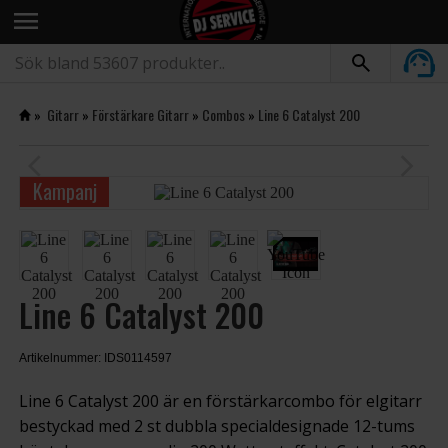
menu
»
Gitarr
»
Förstärkare Gitarr
»
Combos
»
Line 6 Catalyst 200
arrow_back_ios
arrow_forward_ios
Kampanj
Line 6 Catalyst 200
Artikelnummer: IDS0114597
Line 6 Catalyst 200 är en förstärkarcombo för elgitarr
bestyckad med 2 st dubbla specialdesignade 12-tums