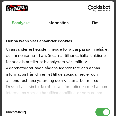
Andra som handlade Line 6 Catalyst 200 köpte även
1x3.5mm Ma ST >
MIDI Coupler 5-pin DIN to
2x6.3mm Ma MO
Same
Samtycke
Information
Om
359 kr
100 kr
Goldplated 1.5m
DBR12
1xXLR Fe > 1x6.3mm Ma
ST 6m
Denna webbplats använder cookies
4990 kr
350 kr
Vi använder enhetsidentifierare för att anpassa innehållet
1xXLR Ma > 1x XLR Fe
PSM300 Monitor System
och annonserna till användarna, tillhandahålla funktioner
Krystal Edition 7.5m
S8
för sociala medier och analysera vår trafik. Vi
484 kr
10590 kr
vidarebefordrar även sådana identifierare och annan
G-LCD-TOTE60
Thump 215
information från din enhet till de sociala medier och
annons- och analysföretag som vi samarbetar med.
2303 kr
5349 kr
Dessa kan i sin tur kombinera informationen med annan
8128 In-Ceiling
information som du har tillhandahållit eller som de har
Loudspeaker
samlat in när du har använt deras tjänster.
970 kr
Samtyckesval
Nödvändig