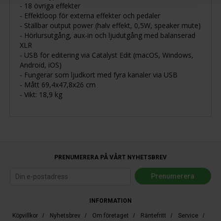
- 18 övriga effekter
- Effektloop för externa effekter och pedaler
- Ställbar output power (halv effekt, 0,5W, speaker mute)
- Hörlursutgång, aux-in och ljudutgång med balanserad
XLR
- USB för editering via Catalyst Edit (macOS, Windows,
Android, iOS)
- Fungerar som ljudkort med fyra kanaler via USB
- Mått 69,4x47,8x26 cm
- Vikt: 18,9 kg
PRENUMERERA PÅ VÅRT NYHETSBREV
INFORMATION
Köpvillkor
/
Nyhetsbrev
/
Om företaget
/
Räntefritt
/
Service
/